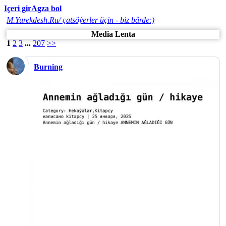
Içeri gir
Agza bol
M.Yurekdesh.Ru/ çatsöýerler üçin - biz bärde:)
Media Lenta
1
2
3
...
207
>>
Burning