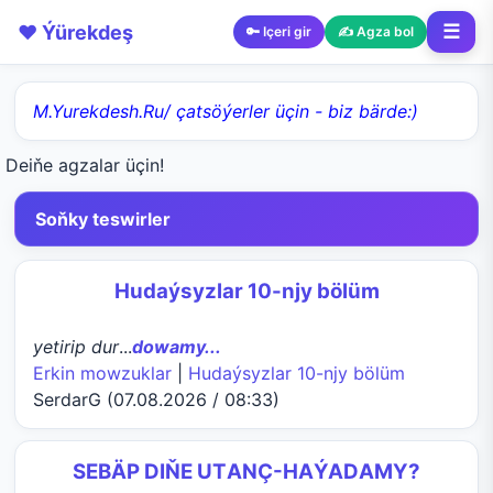
❤️ Ýürekdeş
☰
🔑 Içeri gir
✍️ Agza bol
M.Yurekdesh.Ru/ çatsöýerler üçin - biz bärde:)
Deiňe agzalar üçin!
Soňky teswirler
Hudaýsyzlar 10-njy bölüm
yetirip dur
...
dowamy...
Erkin mowzuklar
|
Hudaýsyzlar 10-njy bölüm
SerdarG (07.08.2026 / 08:33)
SEBÄP DIŇE UTАNÇ-HАÝADАMY?