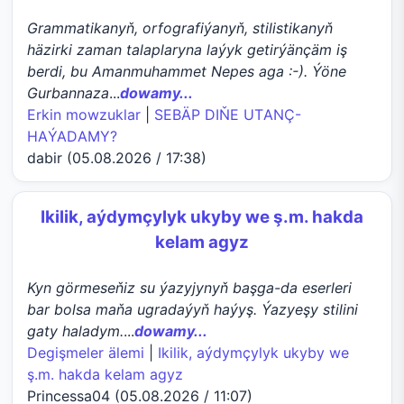
Grammatikanyň, orfografiýanyň, stilistikanyň
häzirki zaman talaplaryna laýyk getirýänçäm iş
berdi, bu Amanmuhammet Nepes aga :-). Ýöne
Gurbannaza
...
dowamy...
Erkin mowzuklar
|
SEBÄP DIŇE UTАNÇ-
HАÝADАMY?
dabir (05.08.2026 / 17:38)
Ikilik, aýdymçylyk ukyby we ş.m. hakda
kelam agyz
Kyn görmeseňiz su ýazyjynyň başga-da eserleri
bar bolsa maňa ugradaýyň haýyş. Ýazyeşy stilini
gaty haladym.
...
dowamy...
Degişmeler älemi
|
Ikilik, aýdymçylyk ukyby we
ş.m. hakda kelam agyz
Princessa04 (05.08.2026 / 11:07)