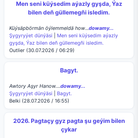
Men seni küýsedim aýazly gyşda, Ýaz
bilen deñ güllemegñi isledim.
Küýsäpbörmän öýlemmeldä how
...
dowamy...
Şygyryýet dünýäsi
|
Men seni küýsedim aýazly
gyşda, Ýaz bilen deñ güllemegñi isledim.
Outlier (30.07.2026 / 06:29)
Bagyt.
Awtory Aşyr Hanow.
...
dowamy...
Şygyryýet dünýäsi
|
Bagyt.
Belki (28.07.2026 / 16:55)
2026. Pagtaçy gyz pagta şu geýim bilen
çykar