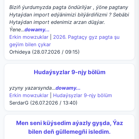
Biziň ýurdumyzda pagta öndürilýar , ýöne pagtany
Hytaýdan import edýänimizi bilýärdiňizmi ? Sebäbi
Hytaýdan import edenimiz arzan düşýar.
Ýene
...
dowamy...
Erkin mowzuklar
|
2026. Pagtaçy gyz pagta şu
geýim bilen çykar
Orhideya (28.07.2026 / 09:15)
Hudaýsyzlar 9-njy bölüm
yzyny yazarsynda
...
dowamy...
Erkin mowzuklar
|
Hudaýsyzlar 9-njy bölüm
SerdarG (26.07.2026 / 13:40)
Men seni küýsedim aýazly gyşda, Ýaz
bilen deñ güllemegñi isledim.