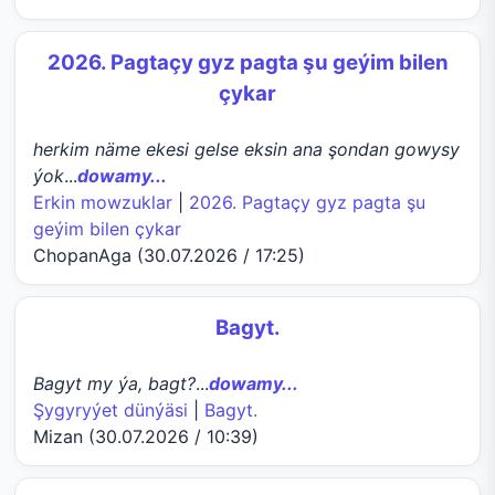
2026. Pagtaçy gyz pagta şu geýim bilen
çykar
herkim näme ekesi gelse eksin ana şondan gowysy
ýok
...
dowamy...
Erkin mowzuklar
|
2026. Pagtaçy gyz pagta şu
geýim bilen çykar
ChopanAga (30.07.2026 / 17:25)
Bagyt.
Bagyt my ýa, bagt?
...
dowamy...
Şygyryýet dünýäsi
|
Bagyt.
Mizan (30.07.2026 / 10:39)