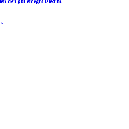
en deñ güllemegñi isledim.
m.