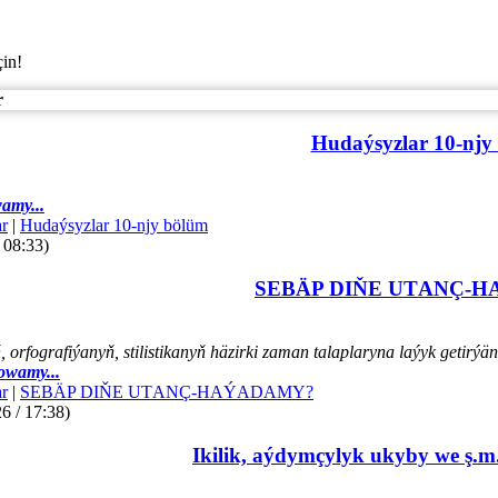
çin!
r
Hudaýsyzlar 10-njy
amy...
r
|
Hudaýsyzlar 10-njy bölüm
 08:33)
SEBÄP DIŇE UTАNÇ-
orfografiýanyň, stilistikanyň häzirki zaman talaplaryna laýyk getir
owamy...
r
|
SEBÄP DIŇE UTАNÇ-HАÝADАMY?
6 / 17:38)
Ikilik, aýdymçylyk ukyby we ş.m