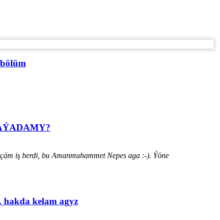
 bölüm
HАÝADАMY?
ýänçäm iş berdi, bu Amanmuhammet Nepes aga :-). Ýöne
. hakda kelam agyz