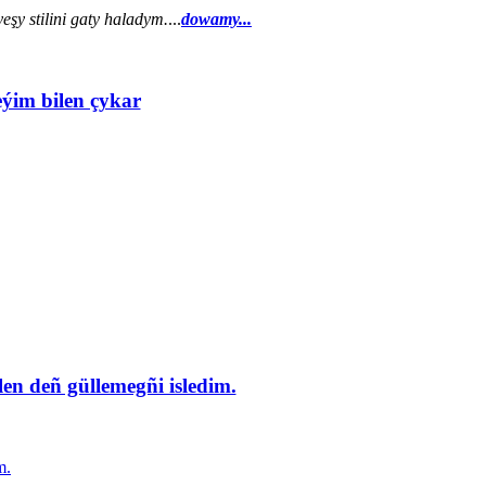
şy stilini gaty haladym.
...
dowamy...
eýim bilen çykar
en deñ güllemegñi isledim.
m.