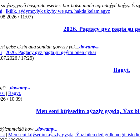
su ýazyjynyň başga-da eserleri bar bolsa maňa ugradaýyň haýyş. Ýazye
mi
|
Ikilik, aýdymçylyk ukyby we ş.m. hakda kelam agyz
.08.2026 / 11:07)
2026. Pagtaçy gyz pagta şu g
si gelse eksin ana şondan gowysy ýok
...
dowamy...
r
|
2026. Pagtaçy gyz pagta şu geýim bilen çykar
07.2026 / 17:25)
Bagyt.
gt?
...
dowamy...
äsi
|
Bagyt.
26 / 10:39)
Men seni küýsedim aýazly gyşda, Ýaz bil
öýlemmeldä how
...
dowamy...
äsi
|
Men seni küýsedim aýazly gyşda, Ýaz bilen deñ güllemegñi isledi