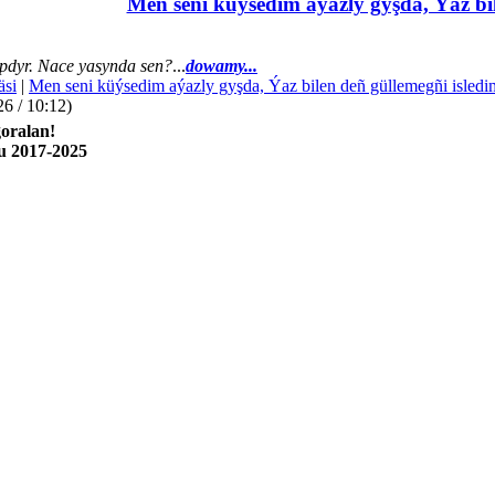
Men seni küýsedim aýazly gyşda, Ýaz bil
dyr. Nace yasynda sen?
...
dowamy...
äsi
|
Men seni küýsedim aýazly gyşda, Ýaz bilen deñ güllemegñi isledi
26 / 10:12)
oralan!
u 2017-2025