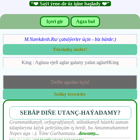
“❤️ Saýt ýene-de öz işine başlady ❤️”
Içeri gir
Agza bol
M.Yurekdesh.Ru/ çatsöýerler üçin - biz bärde:)
Ýürekdeş sözler!
King : Aglasa ejeň aglar galany yalan aglar#King
Deiňe agzalar üçin!
Soňky teswirler
SEBÄP DIŇE UTАNÇ-HАÝADАMY?
Grammatikanyň, orfografiýanyň, stilistikanyň häzirki zaman
talaplaryna laýyk getirýänçäm iş berdi, bu Amanmuhammet
Nepes aga :-). Ýöne Gurbannaza
...
dowamy...