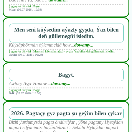
Şygyryýet dünýäsi
|
Bagyt.
Mizan (30.07.2026 / 10:39)
Men seni küýsedim aýazly gyşda, Ýaz bilen
deñ güllemegñi isledim.
Küýsäpbörmän öýlemmeldä how
...
dowamy...
Şygyryýet dünýäsi
|
Men seni küýsedim aýazly gyşda, Ýaz bilen deñ güllemegñi isledim.
Outlier (30.07.2026 / 06:29)
Bagyt.
Awtory Aşyr Hanow.
...
dowamy...
Şygyryýet dünýäsi
|
Bagyt.
Belki (28.07.2026 / 16:55)
2026. Pagtaçy gyz pagta şu geýim bilen çykar
Biziň ýurdumyzda pagta öndürilýar , ýöne pagtany Hytaýdan
import edýänimizi bilýärdiňizmi ? Sebäbi Hytaýdan import