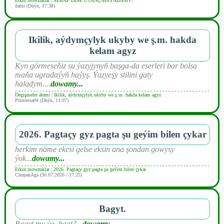
Erkin mowzuklar
|
SEBÄP DIŇE UTАNÇ-HАÝADАMY?
dabir (Düýn, 17:38)
Ikilik, aýdymçylyk ukyby we ş.m. hakda
kelam agyz
Kyn görmeseňiz su ýazyjynyň başga-da eserleri bar bolsa
maňa ugradaýyň haýyş. Ýazyeşy stilini gaty
haladym.
...
dowamy...
Degişmeler älemi
|
Ikilik, aýdymçylyk ukyby we ş.m. hakda kelam agyz
Princessa04 (Düýn, 11:07)
2026. Pagtaçy gyz pagta şu geýim bilen çykar
herkim näme ekesi gelse eksin ana şondan gowysy
ýok
...
dowamy...
Erkin mowzuklar
|
2026. Pagtaçy gyz pagta şu geýim bilen çykar
ChopanAga (30.07.2026 / 17:25)
Bagyt.
Bagyt my ýa, bagt?
...
dowamy...