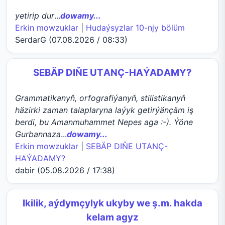
yetirip dur
...
dowamy...
Erkin mowzuklar
|
Hudaýsyzlar 10-njy bölüm
SerdarG (07.08.2026 / 08:33)
SEBÄP DIŇE UTАNÇ-HАÝADАMY?
Grammatikanyň, orfografiýanyň, stilistikanyň
häzirki zaman talaplaryna laýyk getirýänçäm iş
berdi, bu Amanmuhammet Nepes aga :-). Ýöne
Gurbannaza
...
dowamy...
Erkin mowzuklar
|
SEBÄP DIŇE UTАNÇ-
HАÝADАMY?
dabir (05.08.2026 / 17:38)
Ikilik, aýdymçylyk ukyby we ş.m. hakda
kelam agyz