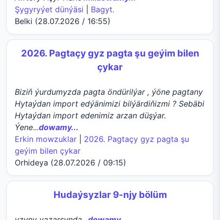
Şygyryýet dünýäsi
|
Bagyt.
Belki (28.07.2026 / 16:55)
2026. Pagtaçy gyz pagta şu geýim bilen
çykar
Biziň ýurdumyzda pagta öndürilýar , ýöne pagtany
Hytaýdan import edýänimizi bilýärdiňizmi ? Sebäbi
Hytaýdan import edenimiz arzan düşýar.
Ýene
...
dowamy...
Erkin mowzuklar
|
2026. Pagtaçy gyz pagta şu
geýim bilen çykar
Orhideya (28.07.2026 / 09:15)
Hudaýsyzlar 9-njy bölüm
yzyny yazarsynda
...
dowamy...