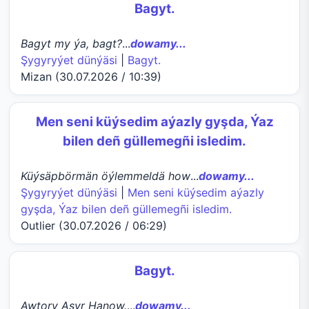
Bagyt.
Bagyt my ýa, bagt?
...
dowamy...
Şygyryýet dünýäsi
|
Bagyt.
Mizan (30.07.2026 / 10:39)
Men seni küýsedim aýazly gyşda, Ýaz
bilen deñ güllemegñi isledim.
Küýsäpbörmän öýlemmeldä how
...
dowamy...
Şygyryýet dünýäsi
|
Men seni küýsedim aýazly
gyşda, Ýaz bilen deñ güllemegñi isledim.
Outlier (30.07.2026 / 06:29)
Bagyt.
Awtory Aşyr Hanow.
...
dowamy...