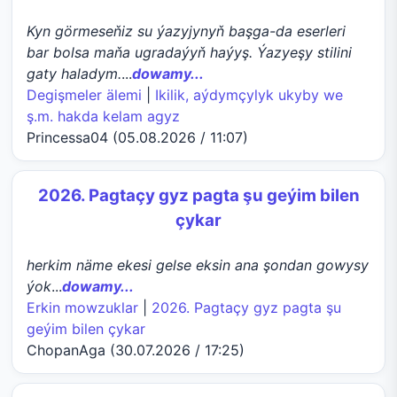
Kyn görmeseňiz su ýazyjynyň başga-da eserleri
bar bolsa maňa ugradaýyň haýyş. Ýazyeşy stilini
gaty haladym.
...
dowamy...
Degişmeler älemi
|
Ikilik, aýdymçylyk ukyby we
ş.m. hakda kelam agyz
Princessa04 (05.08.2026 / 11:07)
2026. Pagtaçy gyz pagta şu geýim bilen
çykar
herkim näme ekesi gelse eksin ana şondan gowysy
ýok
...
dowamy...
Erkin mowzuklar
|
2026. Pagtaçy gyz pagta şu
geýim bilen çykar
ChopanAga (30.07.2026 / 17:25)