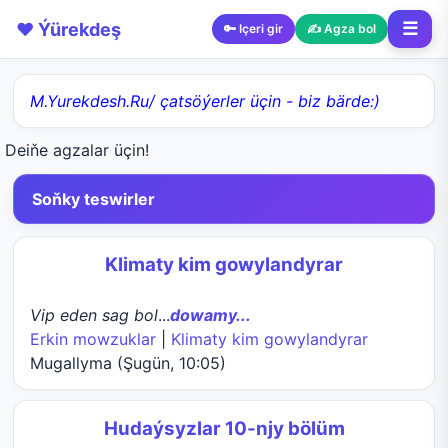
❤️ Ýürekdeş
☰
🔑 Içeri gir
✍️ Agza bol
M.Yurekdesh.Ru/ çatsöýerler üçin - biz bärde:)
Deiňe agzalar üçin!
Soňky teswirler
Klimaty kim gowylandyrar
Vip eden sag bol
...
dowamy...
Erkin mowzuklar
|
Klimaty kim gowylandyrar
Mugallyma (Şugün, 10:05)
Hudaýsyzlar 10-njy bölüm