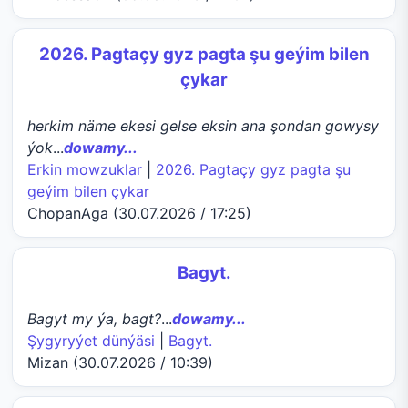
2026. Pagtaçy gyz pagta şu geýim bilen
çykar
herkim näme ekesi gelse eksin ana şondan gowysy
ýok
...
dowamy...
Erkin mowzuklar
|
2026. Pagtaçy gyz pagta şu
geýim bilen çykar
ChopanAga (30.07.2026 / 17:25)
Bagyt.
Bagyt my ýa, bagt?
...
dowamy...
Şygyryýet dünýäsi
|
Bagyt.
Mizan (30.07.2026 / 10:39)