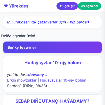
❤️ Yürekdeş
🔑 Içeri gir
✍️ Agza bol
M.Yurekdesh.Ru/ çatsöýerler üçin - biz bärde:)
Deiňe agzalar üçin!
Soňky teswirler
Hudaýsyzlar 10-njy bölüm
yetirip dur
...
dowamy...
Erkin mowzuklar
|
Hudaýsyzlar 10-njy bölüm
SerdarG (Düýn, 08:33)
SEBÄP DIŇE UTАNÇ-HАÝADАMY?