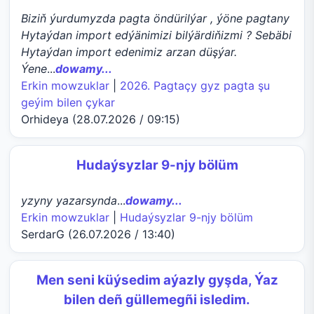
Biziň ýurdumyzda pagta öndürilýar , ýöne pagtany
Hytaýdan import edýänimizi bilýärdiňizmi ? Sebäbi
Hytaýdan import edenimiz arzan düşýar.
Ýene
...
dowamy...
Erkin mowzuklar
|
2026. Pagtaçy gyz pagta şu
geýim bilen çykar
Orhideya (28.07.2026 / 09:15)
Hudaýsyzlar 9-njy bölüm
yzyny yazarsynda
...
dowamy...
Erkin mowzuklar
|
Hudaýsyzlar 9-njy bölüm
SerdarG (26.07.2026 / 13:40)
Men seni küýsedim aýazly gyşda, Ýaz
bilen deñ güllemegñi isledim.