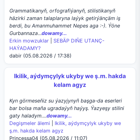
Grammatikanyň, orfografiýanyň, stilistikanyň
häzirki zaman talaplaryna laýyk getirýänçäm iş
berdi, bu Amanmuhammet Nepes aga :-). Ýöne
Gurbannaza
...
dowamy...
Erkin mowzuklar
|
SEBÄP DIŇE UTАNÇ-
HАÝADАMY?
dabir (05.08.2026 / 17:38)
Ikilik, aýdymçylyk ukyby we ş.m. hakda
kelam agyz
Kyn görmeseňiz su ýazyjynyň başga-da eserleri
bar bolsa maňa ugradaýyň haýyş. Ýazyeşy stilini
gaty haladym.
...
dowamy...
Degişmeler älemi
|
Ikilik, aýdymçylyk ukyby we
ş.m. hakda kelam agyz
Princessa04 (05.08.2026 / 11:07)