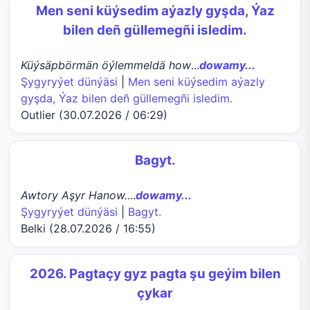
Men seni küýsedim aýazly gyşda, Ýaz
bilen deñ güllemegñi isledim.
Küýsäpbörmän öýlemmeldä how
...
dowamy...
Şygyryýet dünýäsi
|
Men seni küýsedim aýazly
gyşda, Ýaz bilen deñ güllemegñi isledim.
Outlier (30.07.2026 / 06:29)
Bagyt.
Awtory Aşyr Hanow.
...
dowamy...
Şygyryýet dünýäsi
|
Bagyt.
Belki (28.07.2026 / 16:55)
2026. Pagtaçy gyz pagta şu geýim bilen
çykar