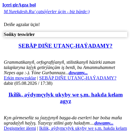
Içeri gir
Agza bol
M.Yurekdesh.Ru/ çatsöýerler üçin - biz bärde:)
Deiňe agzalar üçin!
Soňky teswirler
SEBÄP DIŇE UTАNÇ-HАÝADАMY?
Grammatikanyň, orfografiýanyň, stilistikanyň häzirki zaman
talaplaryna laýyk getirýänçäm iş berdi, bu Amanmuhammet
Nepes aga :-). Ýöne Gurbannaza
...
dowamy...
Erkin mowzuklar
|
SEBÄP DIŇE UTАNÇ-HАÝADАMY?
dabir (05.08.2026 / 17:38)
Ikilik, aýdymçylyk ukyby we ş.m. hakda kelam
agyz
Kyn görmeseňiz su ýazyjynyň başga-da eserleri bar bolsa maňa
ugradaýyň haýyş. Ýazyeşy stilini gaty haladym.
...
dowamy...
Degişmeler älemi
|
Ikilik, aýdymçylyk ukyby we ş.m. hakda kelam