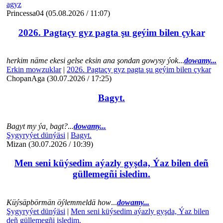
agyz
Princessa04 (05.08.2026 / 11:07)
2026. Pagtaçy gyz pagta şu geýim bilen çykar
herkim näme ekesi gelse eksin ana şondan gowysy ýok
...
dowamy...
Erkin mowzuklar
|
2026. Pagtaçy gyz pagta şu geýim bilen çykar
ChopanAga (30.07.2026 / 17:25)
Bagyt.
Bagyt my ýa, bagt?
...
dowamy...
Şygyryýet dünýäsi
|
Bagyt.
Mizan (30.07.2026 / 10:39)
Men seni küýsedim aýazly gyşda, Ýaz bilen deñ
güllemegñi isledim.
Küýsäpbörmän öýlemmeldä how
...
dowamy...
Şygyryýet dünýäsi
|
Men seni küýsedim aýazly gyşda, Ýaz bilen
deñ güllemegñi isledim.