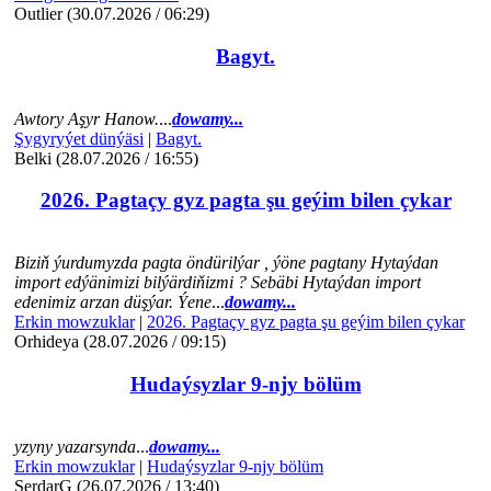
Outlier (30.07.2026 / 06:29)
Bagyt.
Awtory Aşyr Hanow.
...
dowamy...
Şygyryýet dünýäsi
|
Bagyt.
Belki (28.07.2026 / 16:55)
2026. Pagtaçy gyz pagta şu geýim bilen çykar
Biziň ýurdumyzda pagta öndürilýar , ýöne pagtany Hytaýdan
import edýänimizi bilýärdiňizmi ? Sebäbi Hytaýdan import
edenimiz arzan düşýar. Ýene
...
dowamy...
Erkin mowzuklar
|
2026. Pagtaçy gyz pagta şu geýim bilen çykar
Orhideya (28.07.2026 / 09:15)
Hudaýsyzlar 9-njy bölüm
yzyny yazarsynda
...
dowamy...
Erkin mowzuklar
|
Hudaýsyzlar 9-njy bölüm
SerdarG (26.07.2026 / 13:40)