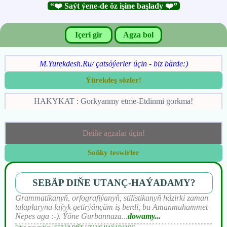
“❤️ Saýt ýene-de öz işine başlady ❤️”
Içeri gir
Agza bol
M.Yurekdesh.Ru/ çatsöýerler üçin - biz bärde:)
Ýürekdeş sözler!
HAKYKAT : Gorkyanmy etme-Etdinmi gorkma!
Deiňe agzalar üçin!
Soňky teswirler
SEBÄP DIŇE UTАNÇ-HАÝADАMY?
Grammatikanyň, orfografiýanyň, stilistikanyň häzirki zaman
talaplaryna laýyk getirýänçäm iş berdi, bu Amanmuhammet
Nepes aga :-). Ýöne Gurbannaza
...
dowamy...