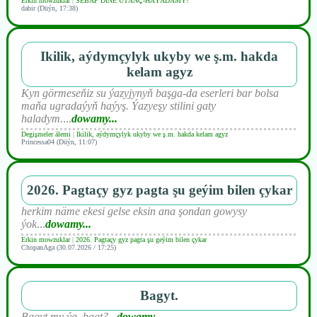
Erkin mowzuklar
|
SEBÄP DIŇE UTАNÇ-HАÝADАMY?
dabir (Düýn, 17:38)
Ikilik, aýdymçylyk ukyby we ş.m. hakda
kelam agyz
Kyn görmeseňiz su ýazyjynyň başga-da eserleri bar bolsa
maňa ugradaýyň haýyş. Ýazyeşy stilini gaty
haladym.
...
dowamy...
Degişmeler älemi
|
Ikilik, aýdymçylyk ukyby we ş.m. hakda kelam agyz
Princessa04 (Düýn, 11:07)
2026. Pagtaçy gyz pagta şu geýim bilen çykar
herkim näme ekesi gelse eksin ana şondan gowysy
ýok
...
dowamy...
Erkin mowzuklar
|
2026. Pagtaçy gyz pagta şu geýim bilen çykar
ChopanAga (30.07.2026 / 17:25)
Bagyt.
Bagyt my ýa, bagt?
...
dowamy...