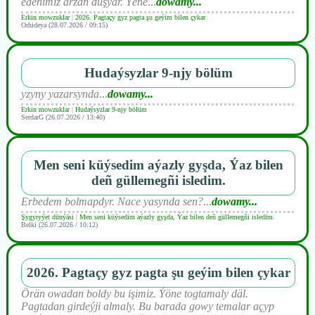
edenimiz arzan düşýar. Ýene
...
dowamy...
Erkin mowzuklar
|
2026. Pagtaçy gyz pagta şu geýim bilen çykar
Orhideya (28.07.2026 / 09:15)
Hudaýsyzlar 9-njy bölüm
yzyny yazarsynda
...
dowamy...
Erkin mowzuklar
|
Hudaýsyzlar 9-njy bölüm
SerdarG (26.07.2026 / 13:40)
Men seni küýsedim aýazly gyşda, Ýaz bilen
deñ güllemegñi isledim.
Erbedem bolmapdyr. Nace yasynda sen?
...
dowamy...
Şygyryýet dünýäsi
|
Men seni küýsedim aýazly gyşda, Ýaz bilen deñ güllemegñi isledim.
Belki (26.07.2026 / 10:12)
2026. Pagtaçy gyz pagta şu geýim bilen çykar
Örän owadan boldy bu işimiz. Ýöne togtamaly däl.
Pagtadan girdeýji almaly. Bu barada gowy temalar açyp