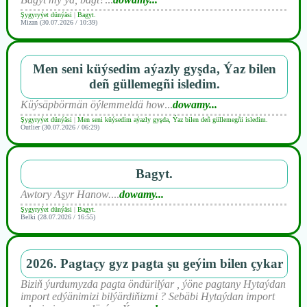
Şygyryýet dünýäsi
|
Bagyt.
Mizan (30.07.2026 / 10:39)
Men seni küýsedim aýazly gyşda, Ýaz bilen
deñ güllemegñi isledim.
Küýsäpbörmän öýlemmeldä how
...
dowamy...
Şygyryýet dünýäsi
|
Men seni küýsedim aýazly gyşda, Ýaz bilen deñ güllemegñi isledim.
Outlier (30.07.2026 / 06:29)
Bagyt.
Awtory Aşyr Hanow.
...
dowamy...
Şygyryýet dünýäsi
|
Bagyt.
Belki (28.07.2026 / 16:55)
2026. Pagtaçy gyz pagta şu geýim bilen çykar
Biziň ýurdumyzda pagta öndürilýar , ýöne pagtany Hytaýdan
import edýänimizi bilýärdiňizmi ? Sebäbi Hytaýdan import