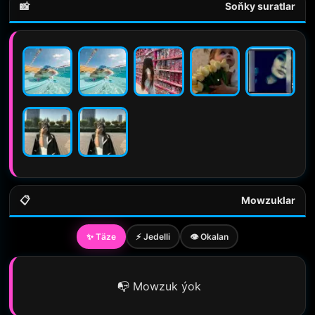
📸
Soňky suratlar
📋
Mowzuklar
✨ Täze
⚡ Jedelli
👁️ Okalan
📭 Mowzuk ýok