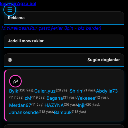
Içeri gir
Agza bol
☰
Reklama
M.Yurekdesh.Ru/ çatsöýerler üçin - biz bärde:)
Jedelli mowzuklar
🎂
Şugün doglanlar
🎉
Bylk
(120 ýaş)
·
Guler_yuz
(28 ýaş)
·
Shirin
(21 ýaş)
·
Abdylla73
(117 ýaş)
·
zM
(119 ýaş)
·
Bagana
(31 ýaş)
·
Yekeeee
(12 ýaş)
·
Merdan97
(11 ýaş)
·
HAZYNA
(36 ýaş)
·
Injir
(20 ýaş)
·
Jahankeshde
(118 ýaş)
·
Bambuk
(118 ýaş)