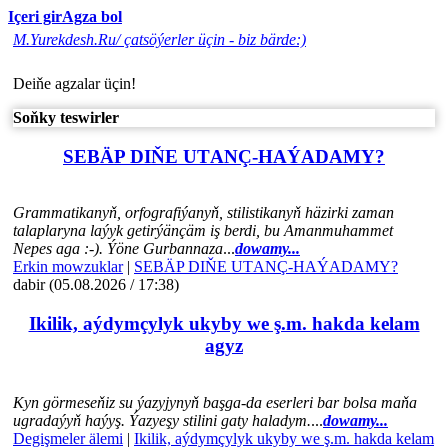
Içeri gir
Agza bol
M.Yurekdesh.Ru/ çatsöýerler üçin - biz bärde:)
Deiňe agzalar üçin!
Soňky teswirler
SEBÄP DIŇE UTАNÇ-HАÝADАMY?
Grammatikanyň, orfografiýanyň, stilistikanyň häzirki zaman
talaplaryna laýyk getirýänçäm iş berdi, bu Amanmuhammet
Nepes aga :-). Ýöne Gurbannaza
...
dowamy...
Erkin mowzuklar
|
SEBÄP DIŇE UTАNÇ-HАÝADАMY?
dabir (05.08.2026 / 17:38)
Ikilik, aýdymçylyk ukyby we ş.m. hakda kelam
agyz
Kyn görmeseňiz su ýazyjynyň başga-da eserleri bar bolsa maňa
ugradaýyň haýyş. Ýazyeşy stilini gaty haladym.
...
dowamy...
Degişmeler älemi
|
Ikilik, aýdymçylyk ukyby we ş.m. hakda kelam