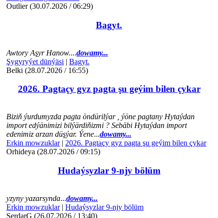
Outlier (30.07.2026 / 06:29)
Bagyt.
Awtory Aşyr Hanow.
...
dowamy...
Şygyryýet dünýäsi
|
Bagyt.
Belki (28.07.2026 / 16:55)
2026. Pagtaçy gyz pagta şu geýim bilen çykar
Biziň ýurdumyzda pagta öndürilýar , ýöne pagtany Hytaýdan
import edýänimizi bilýärdiňizmi ? Sebäbi Hytaýdan import
edenimiz arzan düşýar. Ýene
...
dowamy...
Erkin mowzuklar
|
2026. Pagtaçy gyz pagta şu geýim bilen çykar
Orhideya (28.07.2026 / 09:15)
Hudaýsyzlar 9-njy bölüm
yzyny yazarsynda
...
dowamy...
Erkin mowzuklar
|
Hudaýsyzlar 9-njy bölüm
SerdarG (26.07.2026 / 13:40)