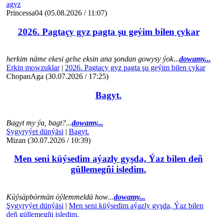
agyz
Princessa04 (05.08.2026 / 11:07)
2026. Pagtaçy gyz pagta şu geýim bilen çykar
herkim näme ekesi gelse eksin ana şondan gowysy ýok
...
dowamy...
Erkin mowzuklar
|
2026. Pagtaçy gyz pagta şu geýim bilen çykar
ChopanAga (30.07.2026 / 17:25)
Bagyt.
Bagyt my ýa, bagt?
...
dowamy...
Şygyryýet dünýäsi
|
Bagyt.
Mizan (30.07.2026 / 10:39)
Men seni küýsedim aýazly gyşda, Ýaz bilen deñ
güllemegñi isledim.
Küýsäpbörmän öýlemmeldä how
...
dowamy...
Şygyryýet dünýäsi
|
Men seni küýsedim aýazly gyşda, Ýaz bilen
deñ güllemegñi isledim.