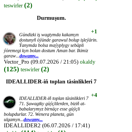
(2)
teswirler
Durmuşum.
+1
Gündizki iş wagtymda kakamyn
dostunyň öýünde garawul bolup işleýärin.
Ýanymda bolsa maýyplygy sebäpli
ýöremegi kyn bolan dostum Aman bar. Ikimiz
garaw
...
dowamy...
Vector_Pro
(09.07.2026 / 21:05)
okaldy
(125)
(2)
teswirler
IDEALLIDER-iň toplan täsinlikleri 7
+4
IDEALLIDER-iň toplan täsinlikleri 7
71. Şuwagtky güýçlilerden, biziň at-
babalarymyz birnäçe esse güýçli
bolupdurlar. 72. Wenera planeta, gün
ulgamyn
...
dowamy...
IDEALLIDER2
(06.07.2026 / 17:41)