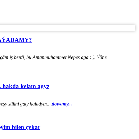
HАÝADАMY?
ýänçäm iş berdi, bu Amanmuhammet Nepes aga :-). Ýöne
. hakda kelam agyz
şy stilini gaty haladym.
...
dowamy...
eýim bilen çykar