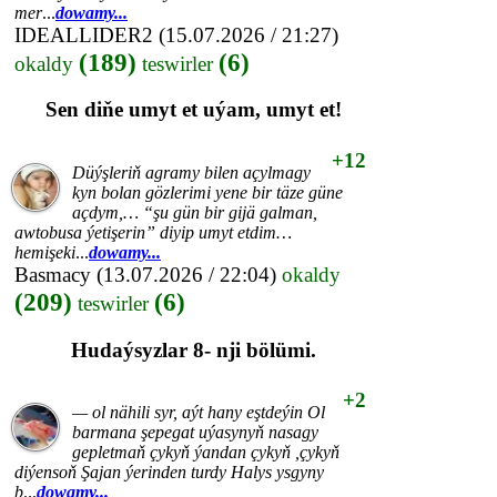
mer
...
dowamy...
IDEALLIDER2
(15.07.2026 / 21:27)
(189)
(6)
okaldy
teswirler
Sen diňe umyt et uýam, umyt et!
+12
Düýşleriň agramy bilen açylmagy
kyn bolan gözlerimi yene bir täze güne
açdym,… “şu gün bir gijä galman,
awtobusa ýetişerin” diyip umyt etdim…
hemişeki
...
dowamy...
Basmacy
(13.07.2026 / 22:04)
okaldy
(209)
(6)
teswirler
Hudaýsyzlar 8- nji bölümi.
+2
— ol nähili syr, aýt hany eştdeýin Ol
barmana şepegat uýasynyň nasagy
gepletmaň çykyň ýandan çykyň ,çykyň
diýensoň Şajan ýerinden turdy Halys ysgyny
b
...
dowamy...