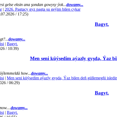
si gelse eksin ana şondan gowysy ýok
...
dowamy...
r
|
2026. Pagtaçy gyz pagta şu geýim bilen çykar
07.2026 / 17:25)
Bagyt.
gt?
...
dowamy...
äsi
|
Bagyt.
26 / 10:39)
Men seni küýsedim aýazly gyşda, Ýaz bil
öýlemmeldä how
...
dowamy...
äsi
|
Men seni küýsedim aýazly gyşda, Ýaz bilen deñ güllemegñi isledi
026 / 06:29)
Bagyt.
now.
...
dowamy...
äsi
|
Bagyt.