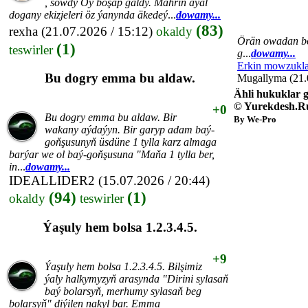
, sowdy Öý boşap galdy. Mähriň aýal
dogany ekizjeleri öz ýanynda äkedeý
...
dowamy...
(83)
rexha
(21.07.2026 / 15:12)
okaldy
Örän owadan bol
(1)
teswirler
g
...
dowamy...
Erkin mowzukla
Bu dogry emma bu aldaw.
Mugallyma (21.0
Ähli hukuklar g
© Yurekdesh.R
+0
Bu dogry emma bu aldaw. Bir
By We-Pro
wakany aýdaýyn. Bir garyp adam baý-
goňşusunyň üsdüne 1 tylla karz almaga
barýar we ol baý-goňşusuna "Maňa 1 tylla ber,
in
...
dowamy...
IDEALLIDER2
(15.07.2026 / 20:44)
(94)
(1)
okaldy
teswirler
Ýaşuly hem bolsa 1.2.3.4.5.
+9
Ýaşuly hem bolsa 1.2.3.4.5. Bilşimiz
ýaly halkymyzyň arasynda "Dirini sylasaň
baý bolarsyň, merhumy sylasaň beg
bolarsyň" diýilen nakyl bar. Emma