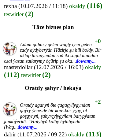
(116)
rexha
(10.07.2026 / 11:18)
okaldy
(2)
teswirler
Täze biznes plan
+0
Adam gahary gelen wagty çem gelen
zady aýdyberýär. Häzirje şu hili boldy. Bir
uklap turanymdan soň iki sagat mundan
ozal ýazan zatlarymy öçürip şu oka
...
dowamy...
masterdollar
(12.07.2026 / 16:03)
okaldy
(112)
(2)
teswirler
Oratdy şahyr / hekaýa
+2
Oratdy aganyň öte çagaçyllygyndan
gaýry ýene-de bir köre-kör yşgy, ol
goşgynyň, şahyrçylygyňam barypýatan
janköýeridi. “Hatybyň kalby hytabynda
(Wag
...
dowamy...
(113)
dabir
(11.07.2026 / 09:22)
okaldy