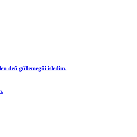
en deñ güllemegñi isledim.
m.