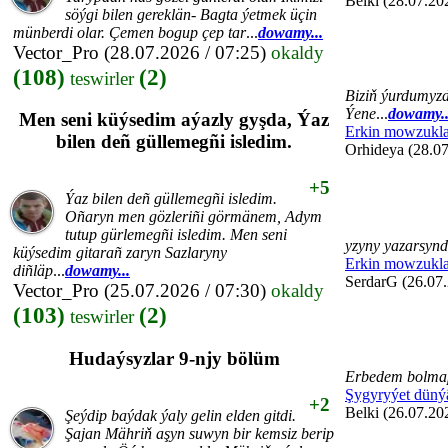
Belki (28.07.20
söýgi bilen gereklän- Bagta ýetmek üçin
münberdi olar. Çemen bogup çep tar
...
dowamy...
Vector_Pro
(28.07.2026 / 07:25)
okaldy
(108)
(2)
teswirler
Biziň ýurdumyzd
Ýene
...
dowamy..
Men seni küýsedim aýazly gyşda, Ýaz
Erkin mowzukla
bilen deñ güllemegñi isledim.
Orhideya (28.07
+5
Ýaz bilen deñ güllemegñi isledim.
Oñaryn men gözleriñi görmänem, Adym
tutup gürlemegñi isledim. Men seni
yzyny yazarsyn
küýsedim gitarañ zaryn Sazlaryny
Erkin mowzukla
diñläp
...
dowamy...
SerdarG (26.07.
Vector_Pro
(25.07.2026 / 07:30)
okaldy
(103)
(2)
teswirler
Hudaýsyzlar 9-njy bölüm
Erbedem bolmap
Şygyryýet düný
+2
Belki (26.07.20
Şeýdip baýdak ýaly gelin elden gitdi.
Şajan Mähriň aşyn suwyn bir kemsiz berip