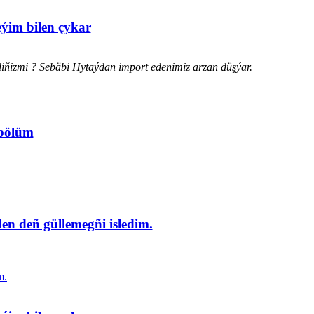
eýim bilen çykar
diňizmi ? Sebäbi Hytaýdan import edenimiz arzan düşýar.
 bölüm
en deñ güllemegñi isledim.
m.