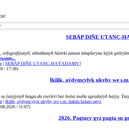
çin!
r
SEBÄP DIŇE UTАNÇ-
orfografiýanyň, stilistikanyň häzirki zaman talaplaryna laýyk getir
owamy...
r
|
SEBÄP DIŇE UTАNÇ-HАÝADАMY?
6 / 17:38)
Ikilik, aýdymçylyk ukyby we ş.m
su ýazyjynyň başga-da eserleri bar bolsa maňa ugradaýyň haýyş. Ýazye
mi
|
Ikilik, aýdymçylyk ukyby we ş.m. hakda kelam agyz
.08.2026 / 11:07)
2026. Pagtaçy gyz pagta şu g