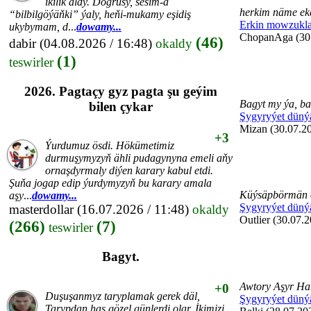
ikilik aldy. Dogrusy, sesim-ä
herkim näme eke
“bilbilgöýäňki” ýaly, heňi-mukamy eşidiş
Erkin mowzukla
ukybymam, d
...
dowamy...
ChopanAga (30.
(46)
dabir
(04.08.2026 / 16:48)
okaldy
(1)
teswirler
2026. Pagtaçy gyz pagta şu geýim
Bagyt my ýa, ba
bilen çykar
Şygyryýet düný
Mizan (30.07.20
+3
Ýurdumuz ösdi. Hökümetimiz
durmuşymyzyň ähli pudagynyna emeli aňy
ornaşdyrmaly diýen karary kabul etdi.
Şuňa jogap edip ýurdymyzyň bu karary amala
Küýsäpbörmän 
aşy
...
dowamy...
Şygyryýet düný
masterdollar
(16.07.2026 / 11:48)
okaldy
Outlier (30.07.2
(266)
(7)
teswirler
Bagyt.
Awtory Aşyr Ha
+0
Duşuşanmyz taryplamak gerek däl,
Şygyryýet düný
Tarypdan has gözel günlerdi olar. İkimizi