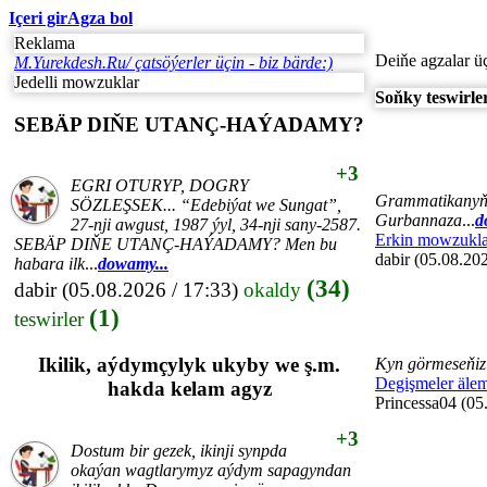
Içeri gir
Agza bol
Reklama
Deiňe agzalar ü
M.Yurekdesh.Ru/ çatsöýerler üçin - biz bärde:)
Jedelli mowzuklar
Soňky teswirle
SEBÄP DIŇE UTАNÇ-HАÝADАMY?
+3
EGRI ОTURYP, DОGRY
Grammatikanyň, 
SÖZLEŞSEK... “Edebiýat we Sungаt”,
Gurbannaza
...
d
27-nji аwgust, 1987 ýyl, 34-nji sаny-2587.
Erkin mowzukla
SEBÄP DIŇE UTАNÇ-HАÝADАMY? Men bu
dabir (05.08.202
hаbаrа ilk
...
dowamy...
(34)
dabir
(05.08.2026 / 17:33)
okaldy
(1)
teswirler
Ikilik, aýdymçylyk ukyby we ş.m.
Kyn görmeseňiz 
Degişmeler äle
hakda kelam agyz
Princessa04 (05
+3
Dostum bir gezek, ikinji synpda
okaýan wagtlarymyz aýdym sapagyndan