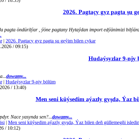
26 / 16:55)
2026. Pagtaçy gyz pagta şu g
a pagta öndürilýar , ýöne pagtany Hytaýdan import edýänimizi bilýär
.
r
|
2026. Pagtaçy gyz pagta şu geýim bilen çykar
.2026 / 09:15)
Hudaýsyzlar 9-njy
da
...
dowamy...
r
|
Hudaýsyzlar 9-njy bölüm
2026 / 13:40)
Men seni küýsedim aýazly gyşda, Ýaz bil
dyr. Nace yasynda sen?
...
dowamy...
äsi
|
Men seni küýsedim aýazly gyşda, Ýaz bilen deñ güllemegñi isledi
26 / 10:12)