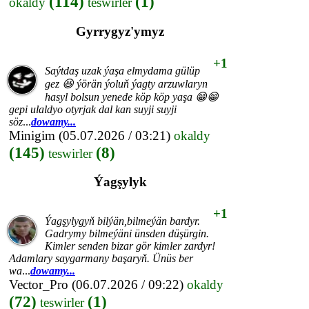
(114)
(1)
okaldy
teswirler
Gyrrygyz'ymyz
+1
Saýtdaş uzak ýaşa elmydama gülüp
gez 😆 ýörän ýoluň ýagty arzuwlaryn
hasyl bolsun yenede köp köp yaşa 😁😁
gepi ulaldyo otyrjak dal kan suyji suyji
söz
...
dowamy...
Minigim
(05.07.2026 / 03:21)
okaldy
(145)
(8)
teswirler
Ýagşylyk
+1
Ýagşylygyň bilýän,bilmeýän bardyr.
Gadrymy bilmeýäni ünsden düşürgin.
Kimler senden bizar gör kimler zardyr!
Adamlary saygarmany başaryň. Ünüs ber
wa
...
dowamy...
Vector_Pro
(06.07.2026 / 09:22)
okaldy
(72)
(1)
teswirler