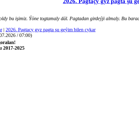
2026. Pagtaçy gyz pagta şu g
dy bu işimiz. Ýöne togtamaly däl. Pagtadan girdeýji almaly. Bu bara
r
|
2026. Pagtaçy gyz pagta şu geýim bilen çykar
7.2026 / 07:00)
oralan!
u 2017-2025