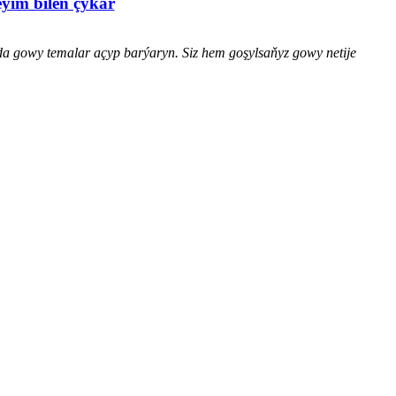
eýim bilen çykar
da gowy temalar açyp barýaryn. Siz hem goşylsaňyz gowy netije