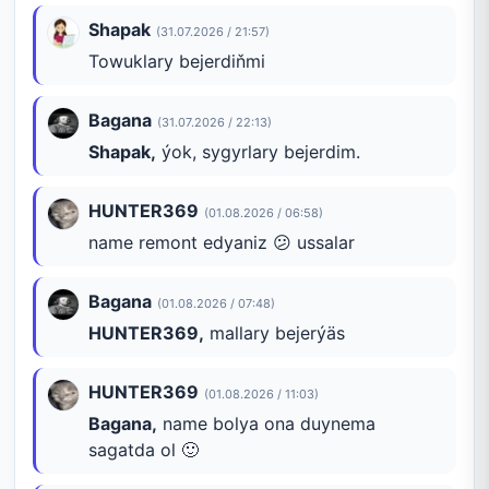
Shapak
(31.07.2026 / 21:57)
Towuklary bejerdiňmi
Bagana
(31.07.2026 / 22:13)
Shapak,
ýok, sygyrlary bejerdim.
HUNTER369
(01.08.2026 / 06:58)
name remont edyaniz 😕 ussalar
Bagana
(01.08.2026 / 07:48)
HUNTER369,
mallary bejerýäs
HUNTER369
(01.08.2026 / 11:03)
Bagana,
name bolya ona duynema
sagatda ol 🙂