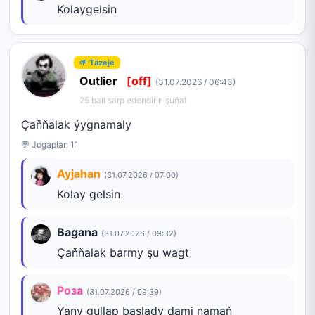
Kolaygelsin
🌱 Täzeje
Outlier
[off]
(31.07.2026 / 06:43)
25 ball sarp edendirin şuňa!
Çaňňalak ýygnamaly
💬 Jogaplar: 11
A
y
j
a
h
a
n
(31.07.2026 / 07:00)
Kolay gelsin
Bagana
(31.07.2026 / 09:32)
Çaňňalak barmy şu wagt
Р
о
з
а
(31.07.2026 / 09:39)
Yany gullap baslady dami namaň