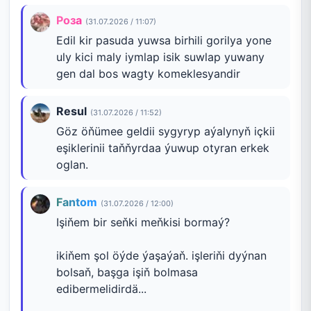
Р
о
з
а
(31.07.2026 / 11:07)
Edil kir pasuda yuwsa birhili gorilya yone
uly kici maly iymlap isik suwlap yuwany
gen dal bos wagty komeklesyandir
Resul
(31.07.2026 / 11:52)
Göz öňümee geldii sygyryp aýalynyň içkii
eşiklerinii taňňyrdaa ýuwup otyran erkek
oglan.
F
a
n
t
o
m
(31.07.2026 / 12:00)
Işiňem bir seňki meňkisi bormaý?
ikiňem şol öýde ýaşaýaň. işleriňi dyýnan
bolsaň, başga işiň bolmasa
edibermelidirdä...