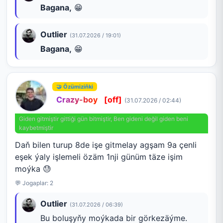
Bagana,
😁
Outlier
(31.07.2026 / 19:01)
Bagana,
😁
🤝 Özümiziňki
C
r
a
z
y
-
b
o
y
[off]
(31.07.2026 / 02:44)
Giden gitmiştir gittiği gün bitmiştir, Ben gideni değil giden beni
kaybetmiştir
Daň bilen turup 8de işe gitmelay agşam 9a çenli
eşek ýaly işlemeli özäm 1nji günüm täze işim
moýka 😓
💬 Jogaplar: 2
Outlier
(31.07.2026 / 06:39)
Bu boluşyňy moýkada bir görkezäýme.