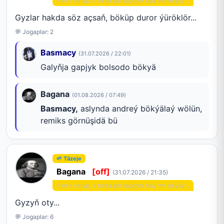
Kim ir ýatyp, ir tursa şol sagdyn, baý we akylly...
Gyzlar hakda söz açsaň, böküp duror ýüröklör...
💬 Jogaplar: 2
B
a
s
m
a
c
y
(31.07.2026 / 22:01)
Galyňja gapjyk bolsodo bökyä
Bagana
(01.08.2026 / 07:49)
Basmacy,
aslynda andreý bökýälaý wölün,
remiks görnüşidä bü
🌱 Täzeje
Bagana
[off]
(31.07.2026 / 21:35)
Kim ir ýatyp, ir tursa şol sagdyn, baý we akylly...
Gyzyň oty...
💬 Jogaplar: 6