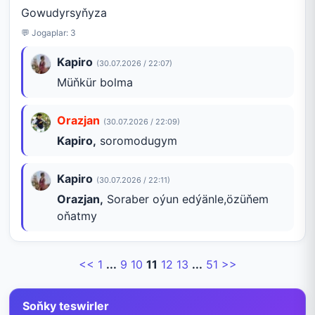
Gowudyrsyňyza
💬 Jogaplar: 3
Kapiro
(30.07.2026 / 22:07)
Müňkür bolma
O
r
a
z
j
a
n
(30.07.2026 / 22:09)
Kapiro,
soromodugym
Kapiro
(30.07.2026 / 22:11)
Orazjan,
Soraber oýun edýänle,özüňem
oňatmy
<<
1
...
9
10
11
12
13
...
51
>>
Soňky teswirler