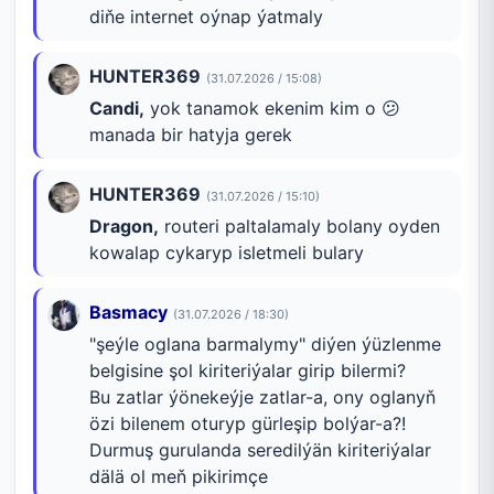
diňe internet oýnap ýatmaly
HUNTER369
(31.07.2026 / 15:08)
Candi,
yok tanamok ekenim kim o 😕
manada bir hatyja gerek
HUNTER369
(31.07.2026 / 15:10)
Dragon,
routeri paltalamaly bolany oyden
kowalap cykaryp isletmeli bulary
B
a
s
m
a
c
y
(31.07.2026 / 18:30)
"şeýle oglana barmalymy" diýen ýüzlenme
belgisine şol kiriteriýalar girip bilermi?
Bu zatlar ýönekeýje zatlar-a, ony oglanyň
özi bilenem oturyp gürleşip bolýar-a?!
Durmuş gurulanda seredilýän kiriteriýalar
dälä ol meň pikirimçe