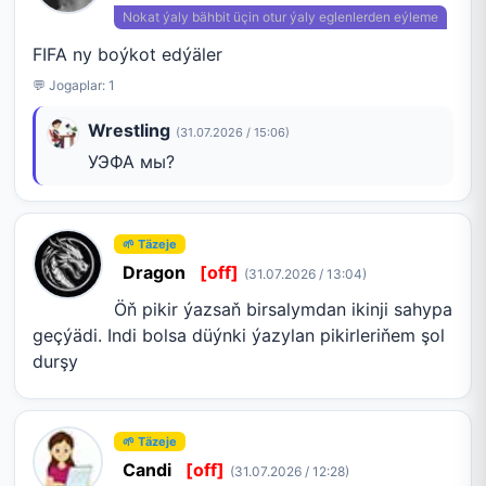
Nokat ýaly bähbit üçin otur ýaly eglenlerden eýleme
FIFA ny boýkot edýäler
💬 Jogaplar: 1
Wrestling
(31.07.2026 / 15:06)
УЭФА мы?
🌱 Täzeje
Dragon
[off]
(31.07.2026 / 13:04)
Öň pikir ýazsaň birsalymdan ikinji sahypa
geçýädi. Indi bolsa düýnki ýazylan pikirleriňem şol
durşy
🌱 Täzeje
Candi
[off]
(31.07.2026 / 12:28)