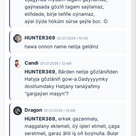
gaýnasada göziň tagam saýlamaz,
eliňdede, birje teňňe oýnamaz,
aýal öýde höküm sürse şeýle bor. :D
HUNTER369
(31.07.2026 / 12:10)
hawa onnon name netija geldinz
Candi
(31.07.2026 / 12:49)
HUNTER369,
Bärden netije gõzläniñden
Hatyja gõzläniñ gow-a.Gadyyyymky
dostlumdaky Hatjany tanaýañmy
"gargaýan maşyn"?
Dragon
(31.07.2026 / 12:58)
HUNTER369,
erkek gazanmaly,
maşgalany eklemeli, öý işleri etmeli, çaga
seretmeli, garaz ähli iş oň boýnuňa. Bular