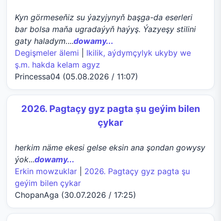
Kyn görmeseňiz su ýazyjynyň başga-da eserleri
bar bolsa maňa ugradaýyň haýyş. Ýazyeşy stilini
gaty haladym.
...
dowamy...
Degişmeler älemi
|
Ikilik, aýdymçylyk ukyby we
ş.m. hakda kelam agyz
Princessa04 (05.08.2026 / 11:07)
2026. Pagtaçy gyz pagta şu geýim bilen
çykar
herkim näme ekesi gelse eksin ana şondan gowysy
ýok
...
dowamy...
Erkin mowzuklar
|
2026. Pagtaçy gyz pagta şu
geýim bilen çykar
ChopanAga (30.07.2026 / 17:25)