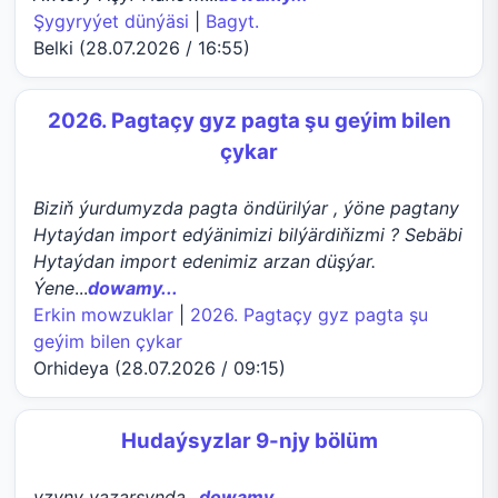
Şygyryýet dünýäsi
|
Bagyt.
Belki (28.07.2026 / 16:55)
2026. Pagtaçy gyz pagta şu geýim bilen
çykar
Biziň ýurdumyzda pagta öndürilýar , ýöne pagtany
Hytaýdan import edýänimizi bilýärdiňizmi ? Sebäbi
Hytaýdan import edenimiz arzan düşýar.
Ýene
...
dowamy...
Erkin mowzuklar
|
2026. Pagtaçy gyz pagta şu
geýim bilen çykar
Orhideya (28.07.2026 / 09:15)
Hudaýsyzlar 9-njy bölüm
yzyny yazarsynda
...
dowamy...