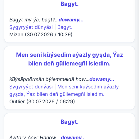
Bagyt.
Bagyt my ýa, bagt?
...
dowamy...
Şygyryýet dünýäsi
|
Bagyt.
Mizan (30.07.2026 / 10:39)
Men seni küýsedim aýazly gyşda, Ýaz
bilen deñ güllemegñi isledim.
Küýsäpbörmän öýlemmeldä how
...
dowamy...
Şygyryýet dünýäsi
|
Men seni küýsedim aýazly
gyşda, Ýaz bilen deñ güllemegñi isledim.
Outlier (30.07.2026 / 06:29)
Bagyt.
Awtory Aşyr Hanow.
...
dowamy...