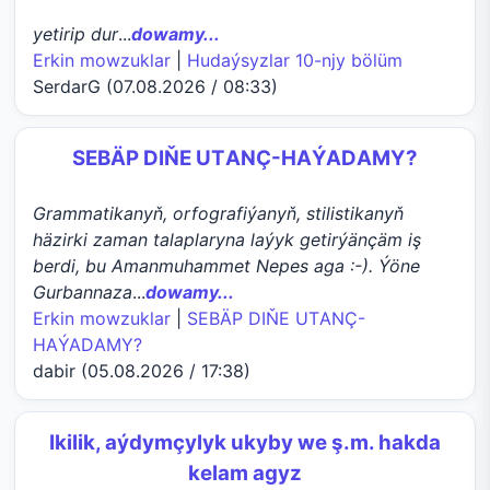
yetirip dur
...
dowamy...
Erkin mowzuklar
|
Hudaýsyzlar 10-njy bölüm
SerdarG (07.08.2026 / 08:33)
SEBÄP DIŇE UTАNÇ-HАÝADАMY?
Grammatikanyň, orfografiýanyň, stilistikanyň
häzirki zaman talaplaryna laýyk getirýänçäm iş
berdi, bu Amanmuhammet Nepes aga :-). Ýöne
Gurbannaza
...
dowamy...
Erkin mowzuklar
|
SEBÄP DIŇE UTАNÇ-
HАÝADАMY?
dabir (05.08.2026 / 17:38)
Ikilik, aýdymçylyk ukyby we ş.m. hakda
kelam agyz