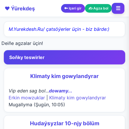
❤️ Ýürekdeş
☰
🔑 Içeri gir
✍️ Agza bol
M.Yurekdesh.Ru/ çatsöýerler üçin - biz bärde:)
Deiňe agzalar üçin!
Soňky teswirler
Klimaty kim gowylandyrar
Vip eden sag bol
...
dowamy...
Erkin mowzuklar
|
Klimaty kim gowylandyrar
Mugallyma (Şugün, 10:05)
Hudaýsyzlar 10-njy bölüm