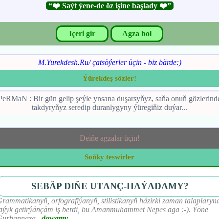
“❤️ Saýt ýene-de öz işine başlady ❤️”
Içeri gir
Agza bol
M.Yurekdesh.Ru/ çatsöýerler üçin - biz bärde:)
Ýürekdeş sözler!
PeRMaN : Bir gün gelip şeýle ynsana duşarsyňyz, saňa onuň gözlerind
takdyryňyz seredip duranlygyny ýüregiňiz duýar...
Deiňe agzalar üçin!
Soňky teswirler
SEBÄP DIŇE UTАNÇ-HАÝADАMY?
rammatikanyň, orfografiýanyň, stilistikanyň häzirki zaman talaplaryn
aýyk getirýänçäm iş berdi, bu Amanmuhammet Nepes aga :-). Ýöne
Gurbannaza
...
dowamy...