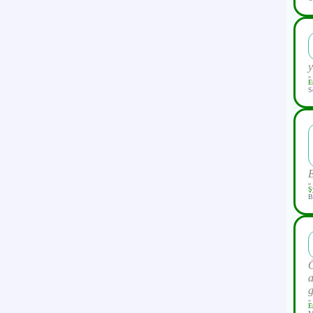
y
E
S
Ş
B
Ö
a
g
E