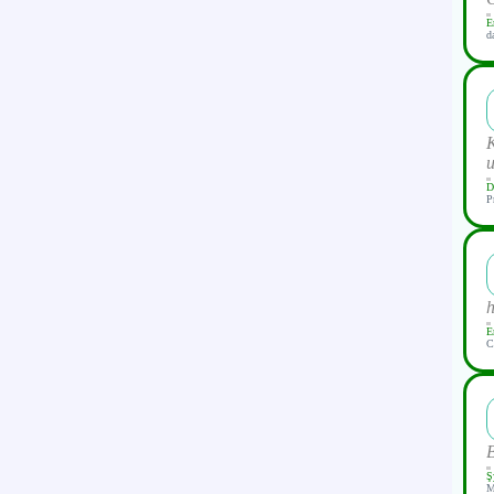
E
d
K
u
D
P
h
E
C
B
Ş
M