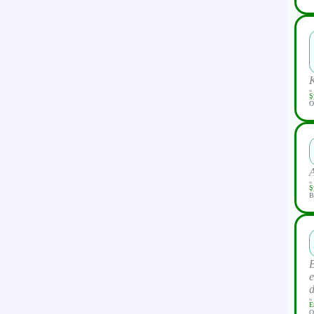
Ş
O
Ş
B
B
e
d
E
O