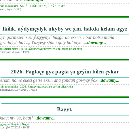
rkin mowzuklar
|
SEBÄP DIŇE UTАNÇ-HАÝADАMY?
abir (Düýn, 17:38)
Ikilik, aýdymçylyk ukyby we ş.m. hakda kelam agyz
yn görmeseňiz su ýazyjynyň başga-da eserleri bar bolsa maňa
gradaýyň haýyş. Ýazyeşy stilini gaty haladym.
...
dowamy...
egişmeler älemi
|
Ikilik, aýdymçylyk ukyby we ş.m. hakda kelam agyz
rincessa04 (Düýn, 11:07)
2026. Pagtaçy gyz pagta şu geýim bilen çykar
erkim näme ekesi gelse eksin ana şondan gowysy ýok
...
dowamy...
rkin mowzuklar
|
2026. Pagtaçy gyz pagta şu geýim bilen çykar
hopanAga (30.07.2026 / 17:25)
Bagyt.
agyt my ýa, bagt?
...
dowamy...
ygyryýet dünýäsi
|
Bagyt.
izan (30.07.2026 / 10:39)