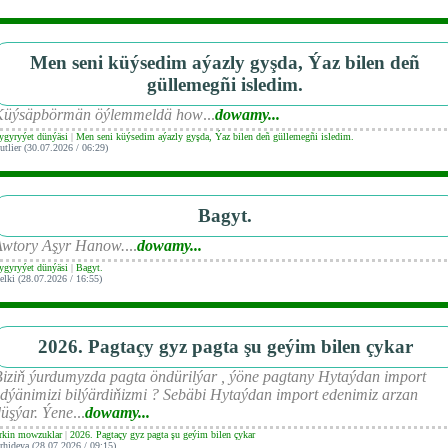
Men seni küýsedim aýazly gyşda, Ýaz bilen deñ
güllemegñi isledim.
Küýsäpbörmän öýlemmeldä how
...
dowamy...
ygyryýet dünýäsi
|
Men seni küýsedim aýazly gyşda, Ýaz bilen deñ güllemegñi isledim.
utlier (30.07.2026 / 06:29)
Bagyt.
Awtory Aşyr Hanow.
...
dowamy...
ygyryýet dünýäsi
|
Bagyt.
elki (28.07.2026 / 16:55)
2026. Pagtaçy gyz pagta şu geýim bilen çykar
iziň ýurdumyzda pagta öndürilýar , ýöne pagtany Hytaýdan import
dýänimizi bilýärdiňizmi ? Sebäbi Hytaýdan import edenimiz arzan
üşýar. Ýene
...
dowamy...
rkin mowzuklar
|
2026. Pagtaçy gyz pagta şu geýim bilen çykar
rhideya (28.07.2026 / 09:15)