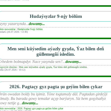
Hudaýsyzlar 9-njy bölüm
zyny yazarsynda
...
dowamy...
rkin mowzuklar
|
Hudaýsyzlar 9-njy bölüm
erdarG (26.07.2026 / 13:40)
Men seni küýsedim aýazly gyşda, Ýaz bilen deñ
güllemegñi isledim.
Erbedem bolmapdyr. Nace yasynda sen?
...
dowamy...
ygyryýet dünýäsi
|
Men seni küýsedim aýazly gyşda, Ýaz bilen deñ güllemegñi isledim.
elki (26.07.2026 / 10:12)
2026. Pagtaçy gyz pagta şu geýim bilen çykar
rän owadan boldy bu işimiz. Ýöne togtamaly däl. Pagtadan girdeýji
lmaly. Bu barada gowy temalar açyp barýaryn. Siz hem goşylsaňyz
owy netije g
...
dowamy...
rkin mowzuklar
|
2026. Pagtaçy gyz pagta şu geýim bilen çykar