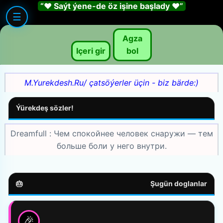
“❤️ Saýt ýene-de öz işine başlady ❤️”
☰
Agza
Içeri gir
bol
M.Yurekdesh.Ru/ çatsöýerler üçin - biz bärde:)
Ýürekdeş sözler!
Dreamfull : Чем спокойнее человек снаружи — тем
больше боли у него внутри.
🎂
Şugün doglanlar
🎉