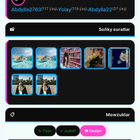
Abdylla2763
(117 ýaş)
·
Yolay
(119 ýaş)
·
Abdylla22
(37 ýaş)
📸
Soňky suratlar
📋
Mowzuklar
✨ Täze
⚡ Jedelli
👁️ Okalan