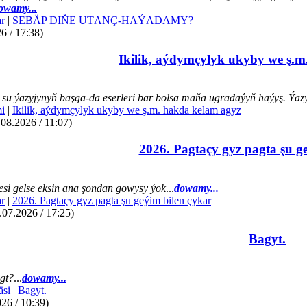
owamy...
r
|
SEBÄP DIŇE UTАNÇ-HАÝADАMY?
6 / 17:38)
Ikilik, aýdymçylyk ukyby we ş.m
su ýazyjynyň başga-da eserleri bar bolsa maňa ugradaýyň haýyş. Ýazye
mi
|
Ikilik, aýdymçylyk ukyby we ş.m. hakda kelam agyz
.08.2026 / 11:07)
2026. Pagtaçy gyz pagta şu g
si gelse eksin ana şondan gowysy ýok
...
dowamy...
r
|
2026. Pagtaçy gyz pagta şu geýim bilen çykar
07.2026 / 17:25)
Bagyt.
gt?
...
dowamy...
äsi
|
Bagyt.
26 / 10:39)