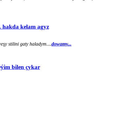
. hakda kelam agyz
şy stilini gaty haladym.
...
dowamy...
eýim bilen çykar