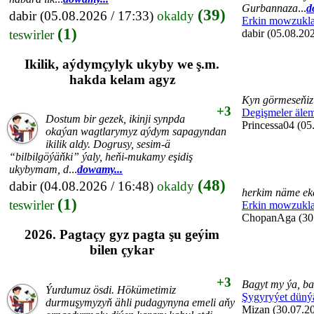
Gurbannaza
...
d
(39)
dabir
(05.08.2026 / 17:33)
okaldy
Erkin mowzukla
(1)
teswirler
dabir (05.08.202
Ikilik, aýdymçylyk ukyby we ş.m.
hakda kelam agyz
Kyn görmeseňiz 
+3
Degişmeler äle
Dostum bir gezek, ikinji synpda
Princessa04 (05
okaýan wagtlarymyz aýdym sapagyndan
ikilik aldy. Dogrusy, sesim-ä
“bilbilgöýäňki” ýaly, heňi-mukamy eşidiş
ukybymam, d
...
dowamy...
(48)
dabir
(04.08.2026 / 16:48)
okaldy
herkim näme eke
(1)
teswirler
Erkin mowzukla
ChopanAga (30.
2026. Pagtaçy gyz pagta şu geýim
bilen çykar
+3
Bagyt my ýa, ba
Ýurdumuz ösdi. Hökümetimiz
Şygyryýet düný
durmuşymyzyň ähli pudagynyna emeli aňy
Mizan (30.07.20