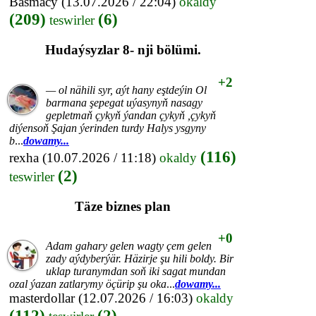
Basmacy
(13.07.2026 / 22:04)
okaldy
(209)
(6)
teswirler
Hudaýsyzlar 8- nji bölümi.
+2
— ol nähili syr, aýt hany eştdeýin Ol
barmana şepegat uýasynyň nasagy
gepletmaň çykyň ýandan çykyň ,çykyň
diýensoň Şajan ýerinden turdy Halys ysgyny
b
...
dowamy...
(116)
rexha
(10.07.2026 / 11:18)
okaldy
(2)
teswirler
Täze biznes plan
+0
Adam gahary gelen wagty çem gelen
zady aýdyberýär. Häzirje şu hili boldy. Bir
uklap turanymdan soň iki sagat mundan
ozal ýazan zatlarymy öçürip şu oka
...
dowamy...
masterdollar
(12.07.2026 / 16:03)
okaldy
(112)
(2)