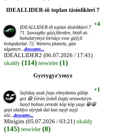
IDEALLIDER-iň toplan täsinlikleri 7
+4
IDEALLIDER-iň toplan täsinlikleri 7
71. Şuwagtky güýçlilerden, biziň at-
babalarymyz birnäçe esse güýçli
bolupdurlar. 72. Wenera planeta, gün
ulgamyn
...
dowamy...
IDEALLIDER2
(06.07.2026 / 17:41)
(114)
(1)
okaldy
teswirler
Gyrrygyz'ymyz
+1
Saýtdaş uzak ýaşa elmydama gülüp
gez 😆 ýörän ýoluň ýagty arzuwlaryn
hasyl bolsun yenede köp köp yaşa 😁😁
gepi ulaldyo otyrjak dal kan suyji suyji
söz
...
dowamy...
Minigim
(05.07.2026 / 03:21)
okaldy
(145)
(8)
teswirler