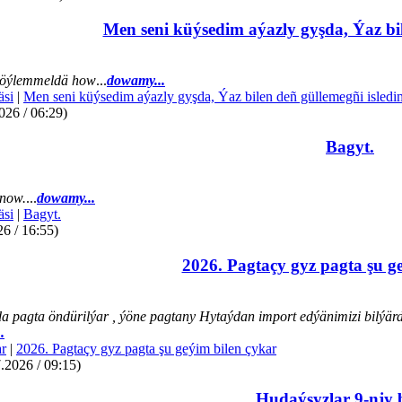
Men seni küýsedim aýazly gyşda, Ýaz bil
öýlemmeldä how
...
dowamy...
äsi
|
Men seni küýsedim aýazly gyşda, Ýaz bilen deñ güllemegñi isledi
026 / 06:29)
Bagyt.
now.
...
dowamy...
äsi
|
Bagyt.
26 / 16:55)
2026. Pagtaçy gyz pagta şu g
a pagta öndürilýar , ýöne pagtany Hytaýdan import edýänimizi bilýär
.
r
|
2026. Pagtaçy gyz pagta şu geýim bilen çykar
.2026 / 09:15)
Hudaýsyzlar 9-njy