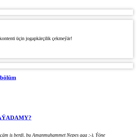
kontenti üçin jogapkärçilik çekmeýär!
 bölüm
HАÝADАMY?
ýänçäm iş berdi, bu Amanmuhammet Nepes aga :-). Ýöne