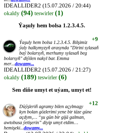
IDEALLIDER2
(15.07.2026 / 20:44)
(94)
(1)
okaldy
teswirler
Ýaşuly hem bolsa 1.2.3.4.5.
+9
Ýaşuly hem bolsa 1.2.3.4.5. Bilşimiz
ýaly halkymyzyň arasynda "Dirini sylasaň
baý bolarsyň, merhumy sylasaň beg
bolarsyň" diýilen nakyl bar. Emma
mer
...
dowamy...
IDEALLIDER2
(15.07.2026 / 21:27)
(189)
(6)
okaldy
teswirler
Sen diňe umyt et uýam, umyt et!
+12
Düýşleriň agramy bilen açylmagy
kyn bolan gözlerimi yene bir täze güne
açdym,… “şu gün bir gijä galman,
awtobusa ýetişerin” diyip umyt etdim…
hemişeki
...
dowamy...