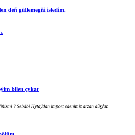
en deñ güllemegñi isledim.
m.
eýim bilen çykar
diňizmi ? Sebäbi Hytaýdan import edenimiz arzan düşýar.
 bölüm