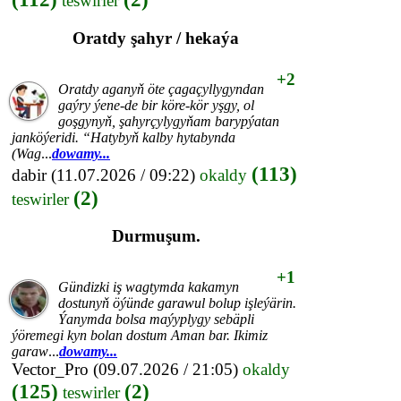
teswirler
Oratdy şahyr / hekaýa
+2
Oratdy aganyň öte çagaçyllygyndan
gaýry ýene-de bir köre-kör yşgy, ol
goşgynyň, şahyrçylygyňam barypýatan
janköýeridi. “Hatybyň kalby hytabynda
(Wag
...
dowamy...
(113)
dabir
(11.07.2026 / 09:22)
okaldy
(2)
teswirler
Durmuşum.
+1
Gündizki iş wagtymda kakamyn
dostunyň öýünde garawul bolup işleýärin.
Ýanymda bolsa maýyplygy sebäpli
ýöremegi kyn bolan dostum Aman bar. Ikimiz
garaw
...
dowamy...
Vector_Pro
(09.07.2026 / 21:05)
okaldy
(125)
(2)
teswirler