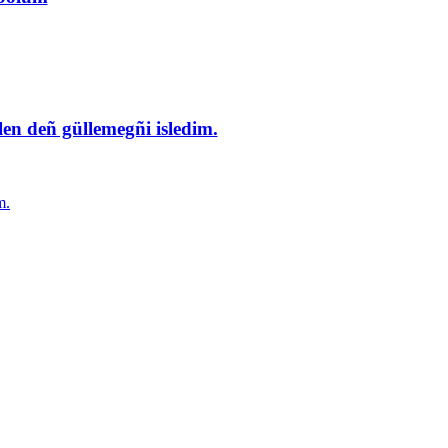
en deñ güllemegñi isledim.
m.