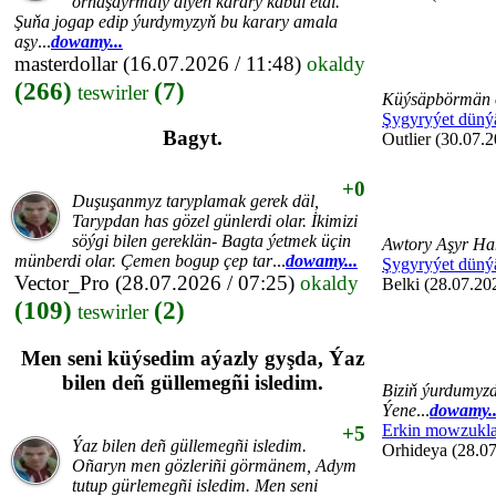
ornaşdyrmaly diýen karary kabul etdi.
Şuňa jogap edip ýurdymyzyň bu karary amala
aşy
...
dowamy...
masterdollar
(16.07.2026 / 11:48)
okaldy
(266)
(7)
teswirler
Küýsäpbörmän 
Şygyryýet düný
Bagyt.
Outlier (30.07.2
+0
Duşuşanmyz taryplamak gerek däl,
Tarypdan has gözel günlerdi olar. İkimizi
söýgi bilen gereklän- Bagta ýetmek üçin
Awtory Aşyr Ha
münberdi olar. Çemen bogup çep tar
...
dowamy...
Şygyryýet düný
Vector_Pro
(28.07.2026 / 07:25)
okaldy
Belki (28.07.20
(109)
(2)
teswirler
Men seni küýsedim aýazly gyşda, Ýaz
bilen deñ güllemegñi isledim.
Biziň ýurdumyzd
Ýene
...
dowamy..
Erkin mowzukla
+5
Ýaz bilen deñ güllemegñi isledim.
Orhideya (28.07
Oñaryn men gözleriñi görmänem, Adym
tutup gürlemegñi isledim. Men seni