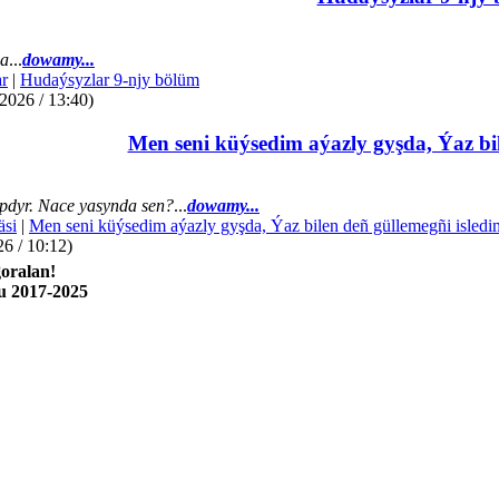
da
...
dowamy...
r
|
Hudaýsyzlar 9-njy bölüm
2026 / 13:40)
Men seni küýsedim aýazly gyşda, Ýaz bil
dyr. Nace yasynda sen?
...
dowamy...
äsi
|
Men seni küýsedim aýazly gyşda, Ýaz bilen deñ güllemegñi isledi
26 / 10:12)
oralan!
u 2017-2025