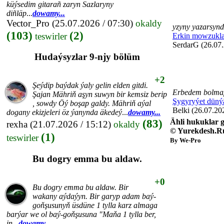
küýsedim gitarañ zaryn Sazlaryny
diñläp
...
dowamy...
Vector_Pro
(25.07.2026 / 07:30)
okaldy
yzyny yazarsyn
(103)
(2)
teswirler
Erkin mowzukla
SerdarG (26.07.
Hudaýsyzlar 9-njy bölüm
+2
Şeýdip baýdak ýaly gelin elden gitdi.
Erbedem bolmap
Şajan Mähriň aşyn suwyn bir kemsiz berip
Şygyryýet düný
, sowdy Öý boşap galdy. Mähriň aýal
Belki (26.07.20
dogany ekizjeleri öz ýanynda äkedeý
...
dowamy...
(83)
Ähli hukuklar g
rexha
(21.07.2026 / 15:12)
okaldy
© Yurekdesh.R
(1)
teswirler
By We-Pro
Bu dogry emma bu aldaw.
+0
Bu dogry emma bu aldaw. Bir
wakany aýdaýyn. Bir garyp adam baý-
goňşusunyň üsdüne 1 tylla karz almaga
barýar we ol baý-goňşusuna "Maňa 1 tylla ber,
in
...
dowamy...