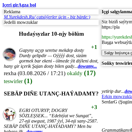
Içeri gir
Agza bol
Reklama
Içgi salgylanm
M.Yurekdesh.Ru/ çatsöýerler üçin - biz bärde:)
Siz biziň saýty
Jedelli mowzuklar
https://pla
Hudaýsyzlar 10-njy bölüm
https://yurekdes
Başga websaýtl
+1
Gapyny açyp seretse mekdep dosty
Durdy gelipdir — Oýýýý dost, sizäm
gormek bar ekeni - ölmede ýit diýleni dost,
Soňky teswirle
hany gir içerik Şajan dosty bilen gady
...
dowamy...
(17)
rexha
(03.08.2026 / 17:21)
okaldy
(1)
teswirler
yetirip dur
...
dow
SEBÄP DIŇE UTАNÇ-HАÝADАMY?
Erkin mowzukla
SerdarG (Şugün
+3
EGRI ОTURYP, DОGRY
SÖZLEŞSEK... “Edebiýat we Sungаt”,
27-nji аwgust, 1987 ýyl, 34-nji sаny-2587.
SEBÄP DIŇE UTАNÇ-HАÝADАMY? Men bu
Grammatikanyň, 
hаbаrа ilk
...
dowamy...