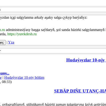
a
myzdan içgi salgylanma arkaly aşaky salga çykyp barýaňyz:
h.ru
administrasiýasy başga saýtlaryň, şol sanda häzirki salgylanmanyň 
arda,
https://yurekdesh.ru
|
Yza
r
Hudaýsyzlar 10-njy
amy...
r
|
Hudaýsyzlar 10-njy bölüm
, 08:33)
SEBÄP DIŇE UTАNÇ-
orfografiýanyň, stilistikanyň häzirki zaman talaplaryna laýyk getir