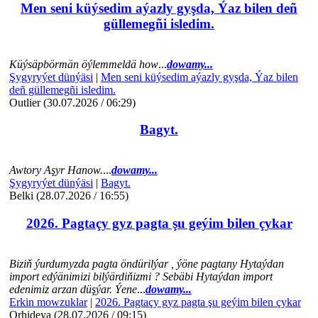
Men seni küýsedim aýazly gyşda, Ýaz bilen deñ
güllemegñi isledim.
Küýsäpbörmän öýlemmeldä how
...
dowamy...
Şygyryýet dünýäsi
|
Men seni küýsedim aýazly gyşda, Ýaz bilen
deñ güllemegñi isledim.
Outlier (30.07.2026 / 06:29)
Bagyt.
Awtory Aşyr Hanow.
...
dowamy...
Şygyryýet dünýäsi
|
Bagyt.
Belki (28.07.2026 / 16:55)
2026. Pagtaçy gyz pagta şu geýim bilen çykar
Biziň ýurdumyzda pagta öndürilýar , ýöne pagtany Hytaýdan
import edýänimizi bilýärdiňizmi ? Sebäbi Hytaýdan import
edenimiz arzan düşýar. Ýene
...
dowamy...
Erkin mowzuklar
|
2026. Pagtaçy gyz pagta şu geýim bilen çykar
Orhideya (28.07.2026 / 09:15)