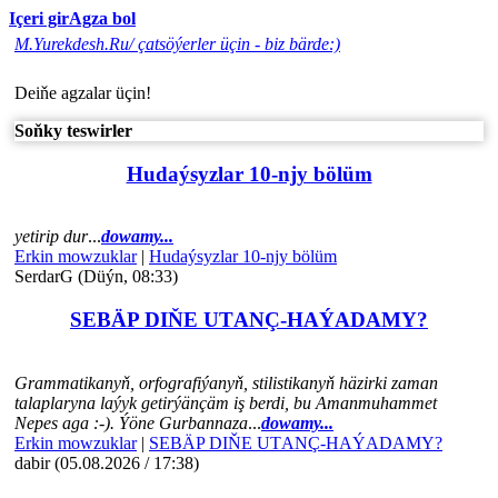
Içeri gir
Agza bol
M.Yurekdesh.Ru/ çatsöýerler üçin - biz bärde:)
Deiňe agzalar üçin!
Soňky teswirler
Hudaýsyzlar 10-njy bölüm
yetirip dur
...
dowamy...
Erkin mowzuklar
|
Hudaýsyzlar 10-njy bölüm
SerdarG (Düýn, 08:33)
SEBÄP DIŇE UTАNÇ-HАÝADАMY?
Grammatikanyň, orfografiýanyň, stilistikanyň häzirki zaman
talaplaryna laýyk getirýänçäm iş berdi, bu Amanmuhammet
Nepes aga :-). Ýöne Gurbannaza
...
dowamy...
Erkin mowzuklar
|
SEBÄP DIŇE UTАNÇ-HАÝADАMY?
dabir (05.08.2026 / 17:38)