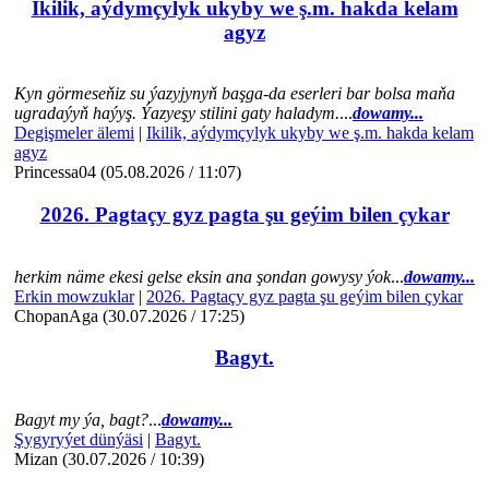
Ikilik, aýdymçylyk ukyby we ş.m. hakda kelam
agyz
Kyn görmeseňiz su ýazyjynyň başga-da eserleri bar bolsa maňa
ugradaýyň haýyş. Ýazyeşy stilini gaty haladym.
...
dowamy...
Degişmeler älemi
|
Ikilik, aýdymçylyk ukyby we ş.m. hakda kelam
agyz
Princessa04 (05.08.2026 / 11:07)
2026. Pagtaçy gyz pagta şu geýim bilen çykar
herkim näme ekesi gelse eksin ana şondan gowysy ýok
...
dowamy...
Erkin mowzuklar
|
2026. Pagtaçy gyz pagta şu geýim bilen çykar
ChopanAga (30.07.2026 / 17:25)
Bagyt.
Bagyt my ýa, bagt?
...
dowamy...
Şygyryýet dünýäsi
|
Bagyt.
Mizan (30.07.2026 / 10:39)