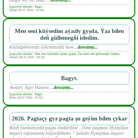
Şygyryýet dünýäsi
|
Bagyt.
Mizan (30.07.2026 / 10:39)
Men seni küýsedim aýazly gyşda, Ýaz bilen
deñ güllemegñi isledim.
Küýsäpbörmän öýlemmeldä how
...
dowamy...
Şygyryýet dünýäsi
|
Men seni küýsedim aýazly gyşda, Ýaz bilen deñ güllemegñi isledim.
Outlier (30.07.2026 / 06:29)
Bagyt.
Awtory Aşyr Hanow.
...
dowamy...
Şygyryýet dünýäsi
|
Bagyt.
Belki (28.07.2026 / 16:55)
2026. Pagtaçy gyz pagta şu geýim bilen çykar
Biziň ýurdumyzda pagta öndürilýar , ýöne pagtany Hytaýdan
import edýänimizi bilýärdiňizmi ? Sebäbi Hytaýdan import