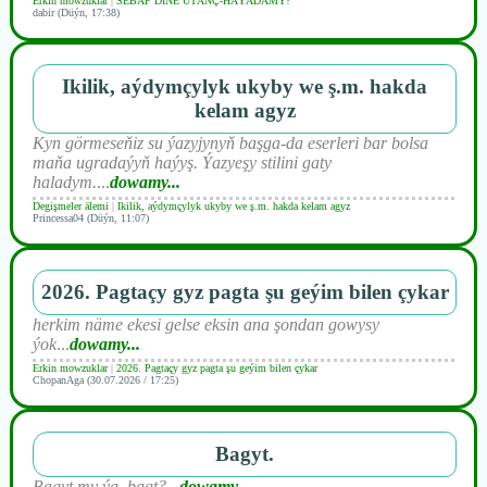
Erkin mowzuklar
|
SEBÄP DIŇE UTАNÇ-HАÝADАMY?
dabir (Düýn, 17:38)
Ikilik, aýdymçylyk ukyby we ş.m. hakda
kelam agyz
Kyn görmeseňiz su ýazyjynyň başga-da eserleri bar bolsa
maňa ugradaýyň haýyş. Ýazyeşy stilini gaty
haladym.
...
dowamy...
Degişmeler älemi
|
Ikilik, aýdymçylyk ukyby we ş.m. hakda kelam agyz
Princessa04 (Düýn, 11:07)
2026. Pagtaçy gyz pagta şu geýim bilen çykar
herkim näme ekesi gelse eksin ana şondan gowysy
ýok
...
dowamy...
Erkin mowzuklar
|
2026. Pagtaçy gyz pagta şu geýim bilen çykar
ChopanAga (30.07.2026 / 17:25)
Bagyt.
Bagyt my ýa, bagt?
...
dowamy...