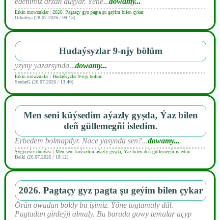
edenimiz arzan düşýar. Ýene
...
dowamy...
Erkin mowzuklar
|
2026. Pagtaçy gyz pagta şu geýim bilen çykar
Orhideya (28.07.2026 / 09:15)
Hudaýsyzlar 9-njy bölüm
yzyny yazarsynda
...
dowamy...
Erkin mowzuklar
|
Hudaýsyzlar 9-njy bölüm
SerdarG (26.07.2026 / 13:40)
Men seni küýsedim aýazly gyşda, Ýaz bilen
deñ güllemegñi isledim.
Erbedem bolmapdyr. Nace yasynda sen?
...
dowamy...
Şygyryýet dünýäsi
|
Men seni küýsedim aýazly gyşda, Ýaz bilen deñ güllemegñi isledim.
Belki (26.07.2026 / 10:12)
2026. Pagtaçy gyz pagta şu geýim bilen çykar
Örän owadan boldy bu işimiz. Ýöne togtamaly däl.
Pagtadan girdeýji almaly. Bu barada gowy temalar açyp