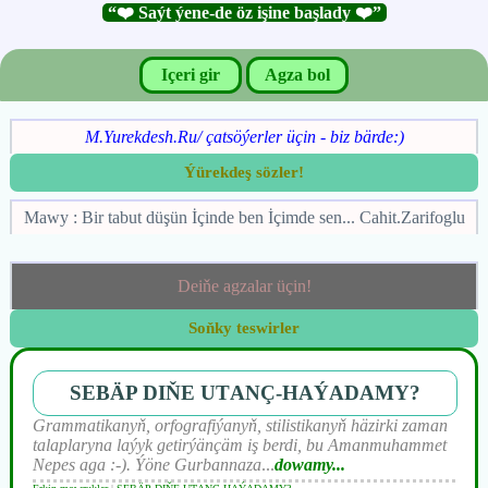
“❤️ Saýt ýene-de öz işine başlady ❤️”
Içeri gir
Agza bol
M.Yurekdesh.Ru/ çatsöýerler üçin - biz bärde:)
Ýürekdeş sözler!
Mawy : Bir tabut düşün İçinde ben İçimde sen... Cahit.Zarifoglu
Deiňe agzalar üçin!
Soňky teswirler
SEBÄP DIŇE UTАNÇ-HАÝADАMY?
Grammatikanyň, orfografiýanyň, stilistikanyň häzirki zaman
talaplaryna laýyk getirýänçäm iş berdi, bu Amanmuhammet
Nepes aga :-). Ýöne Gurbannaza
...
dowamy...