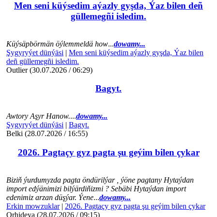
Men seni küýsedim aýazly gyşda, Ýaz bilen deñ
güllemegñi isledim.
Küýsäpbörmän öýlemmeldä how
...
dowamy...
Şygyryýet dünýäsi
|
Men seni küýsedim aýazly gyşda, Ýaz bilen
deñ güllemegñi isledim.
Outlier (30.07.2026 / 06:29)
Bagyt.
Awtory Aşyr Hanow.
...
dowamy...
Şygyryýet dünýäsi
|
Bagyt.
Belki (28.07.2026 / 16:55)
2026. Pagtaçy gyz pagta şu geýim bilen çykar
Biziň ýurdumyzda pagta öndürilýar , ýöne pagtany Hytaýdan
import edýänimizi bilýärdiňizmi ? Sebäbi Hytaýdan import
edenimiz arzan düşýar. Ýene
...
dowamy...
Erkin mowzuklar
|
2026. Pagtaçy gyz pagta şu geýim bilen çykar
Orhideya (28.07.2026 / 09:15)