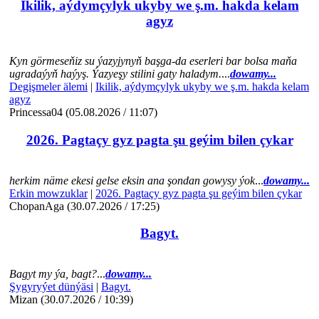
Ikilik, aýdymçylyk ukyby we ş.m. hakda kelam
agyz
Kyn görmeseňiz su ýazyjynyň başga-da eserleri bar bolsa maňa
ugradaýyň haýyş. Ýazyeşy stilini gaty haladym.
...
dowamy...
Degişmeler älemi
|
Ikilik, aýdymçylyk ukyby we ş.m. hakda kelam
agyz
Princessa04 (05.08.2026 / 11:07)
2026. Pagtaçy gyz pagta şu geýim bilen çykar
herkim näme ekesi gelse eksin ana şondan gowysy ýok
...
dowamy...
Erkin mowzuklar
|
2026. Pagtaçy gyz pagta şu geýim bilen çykar
ChopanAga (30.07.2026 / 17:25)
Bagyt.
Bagyt my ýa, bagt?
...
dowamy...
Şygyryýet dünýäsi
|
Bagyt.
Mizan (30.07.2026 / 10:39)