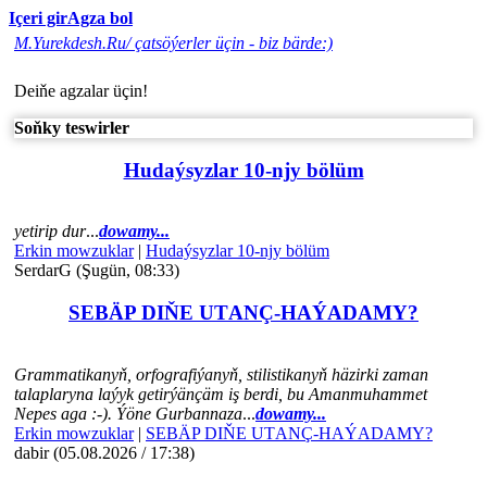
Içeri gir
Agza bol
M.Yurekdesh.Ru/ çatsöýerler üçin - biz bärde:)
Deiňe agzalar üçin!
Soňky teswirler
Hudaýsyzlar 10-njy bölüm
yetirip dur
...
dowamy...
Erkin mowzuklar
|
Hudaýsyzlar 10-njy bölüm
SerdarG (Şugün, 08:33)
SEBÄP DIŇE UTАNÇ-HАÝADАMY?
Grammatikanyň, orfografiýanyň, stilistikanyň häzirki zaman
talaplaryna laýyk getirýänçäm iş berdi, bu Amanmuhammet
Nepes aga :-). Ýöne Gurbannaza
...
dowamy...
Erkin mowzuklar
|
SEBÄP DIŇE UTАNÇ-HАÝADАMY?
dabir (05.08.2026 / 17:38)