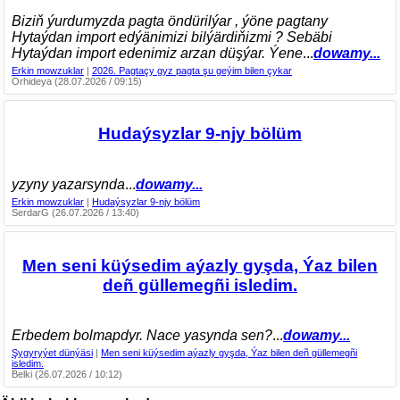
Biziň ýurdumyzda pagta öndürilýar , ýöne pagtany
Hytaýdan import edýänimizi bilýärdiňizmi ? Sebäbi
Hytaýdan import edenimiz arzan düşýar. Ýene
...
dowamy...
Erkin mowzuklar
|
2026. Pagtaçy gyz pagta şu geýim bilen çykar
Orhideya (28.07.2026 / 09:15)
Hudaýsyzlar 9-njy bölüm
yzyny yazarsynda
...
dowamy...
Erkin mowzuklar
|
Hudaýsyzlar 9-njy bölüm
SerdarG (26.07.2026 / 13:40)
Men seni küýsedim aýazly gyşda, Ýaz bilen
deñ güllemegñi isledim.
Erbedem bolmapdyr. Nace yasynda sen?
...
dowamy...
Şygyryýet dünýäsi
|
Men seni küýsedim aýazly gyşda, Ýaz bilen deñ güllemegñi
isledim.
Belki (26.07.2026 / 10:12)