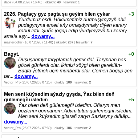
dabir (04.08.2026 / 16:48) | okaldy:
49
| teswirler:
1
2026. Pagtaçy gyz pagta şu geýim bilen çykar
+3
Ýurdumuz ösdi. Hökümetimiz durmuşymyzyň ähli
pudagynyna emeli aňy ornaşdyrmaly diýen karary
kabul etdi. Şuňa jogap edip ýurdymyzyň bu karary
amala aşy
...
dowamy...
masterdollar (16.07.2026 / 11:48) | okaldy:
267
| teswirler:
7
Bagyt.
+0
Duşuşanmyz taryplamak gerek däl, Tarypdan has
gözel günlerdi olar. İkimizi söýgi bilen gereklän-
Bagta ýetmek üçin münberdi olar. Çemen bogup çep
tar
...
dowamy...
Vector_Pro (28.07.2026 / 07:25) | okaldy:
109
| teswirler:
2
Men seni küýsedim aýazly gyşda, Ýaz bilen deñ
güllemegñi isledim.
+5
Ýaz bilen deñ güllemegñi isledim. Oñaryn men
gözleriñi görmänem, Adym tutup gürlemegñi isledim.
Men seni küýsedim gitarañ zaryn Sazlaryny diñläp
...
dowamy...
Vector_Pro (25.07.2026 / 07:30) | okaldy:
106
| teswirler:
2