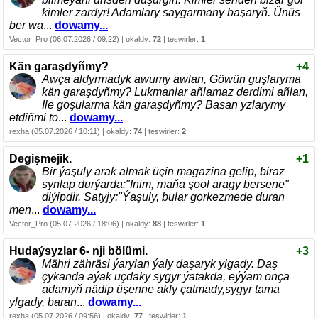
kimler zardyr! Adamlary saygarmany başaryň. Ünüs
ber wa
...
dowamy...
Vector_Pro (06.07.2026 / 09:22) | okaldy:
72
| teswirler:
1
Kän garaşdyñmy?
+4
Awça aldyrmadyk awumy awlan, Göwün guşlaryma
kän garaşdyñmy? Lukmanlar añlamaz derdimi añlan,
Ile goşularma kän garaşdyñmy? Basan yzlarymy
etdiñmi to
...
dowamy...
rexha (05.07.2026 / 10:11) | okaldy:
74
| teswirler:
2
Degişmejik.
+1
Bir ýaşuly arak almak üçin magazina gelip, biraz
synlap durýarda:"Inim, maňa şool aragy bersene"
diýipdir. Satyjy:"Ýaşuly, bular gorkezmede duran
men
...
dowamy...
Vector_Pro (05.07.2026 / 18:06) | okaldy:
88
| teswirler:
1
Hudaýsyzlar 6- nji bölümi.
+3
Mähri zähräsi ýarylan ýaly daşaryk ylgady. Daş
çykanda aýak uçdaky sygyr ýatakda, eýýam onça
adamyň nädip üşenne akly çatmady,sygyr tama
ylgady, baran
...
dowamy...
rexha (05.07.2026 / 09:56) | okaldy:
77
| teswirler:
1