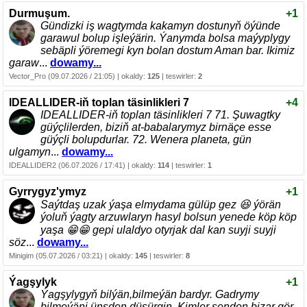
Durmuşum.
+1
Gündizki iş wagtymda kakamyn dostunyň öýünde
garawul bolup işleýärin. Ýanymda bolsa maýyplygy
sebäpli ýöremegi kyn bolan dostum Aman bar. Ikimiz
garaw
...
dowamy...
Vector_Pro (09.07.2026 / 21:05) | okaldy:
125
| teswirler:
2
IDEALLIDER-iň toplan täsinlikleri 7
+4
IDEALLIDER-iň toplan täsinlikleri 7 71. Şuwagtky
güýçlilerden, biziň at-babalarymyz birnäçe esse
güýçli bolupdurlar. 72. Wenera planeta, gün
ulgamyn
...
dowamy...
IDEALLIDER2 (06.07.2026 / 17:41) | okaldy:
114
| teswirler:
1
Gyrrygyz'ymyz
+1
Saýtdaş uzak ýaşa elmydama gülüp gez 😆 ýörän
ýoluň ýagty arzuwlaryn hasyl bolsun yenede köp köp
yaşa 😁😁 gepi ulaldyo otyrjak dal kan suyji suyji
söz
...
dowamy...
Minigim (05.07.2026 / 03:21) | okaldy:
145
| teswirler:
8
Ýagşylyk
+1
Ýagşylygyň bilýän,bilmeýän bardyr. Gadrymy
bilmeýäni ünsden düşürgin. Kimler senden bizar gör