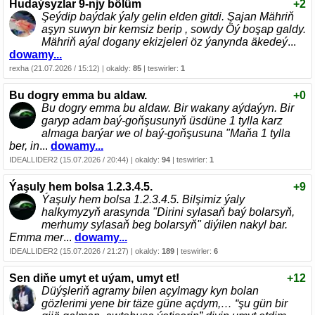
Hudaýsyzlar 9-njy bölüm
+2
Şeýdip baýdak ýaly gelin elden gitdi. Şajan Mähriň
aşyn suwyn bir kemsiz berip , sowdy Öý boşap galdy.
Mähriň aýal dogany ekizjeleri öz ýanynda äkedeý
...
dowamy...
rexha (21.07.2026 / 15:12) | okaldy:
85
| teswirler:
1
Bu dogry emma bu aldaw.
+0
Bu dogry emma bu aldaw. Bir wakany aýdaýyn. Bir
garyp adam baý-goňşusunyň üsdüne 1 tylla karz
almaga barýar we ol baý-goňşusuna "Maňa 1 tylla
ber, in
...
dowamy...
IDEALLIDER2 (15.07.2026 / 20:44) | okaldy:
94
| teswirler:
1
Ýaşuly hem bolsa 1.2.3.4.5.
+9
Ýaşuly hem bolsa 1.2.3.4.5. Bilşimiz ýaly
halkymyzyň arasynda "Dirini sylasaň baý bolarsyň,
merhumy sylasaň beg bolarsyň" diýilen nakyl bar.
Emma mer
...
dowamy...
IDEALLIDER2 (15.07.2026 / 21:27) | okaldy:
189
| teswirler:
6
Sen diňe umyt et uýam, umyt et!
+12
Düýşleriň agramy bilen açylmagy kyn bolan
gözlerimi yene bir täze güne açdym,… “şu gün bir