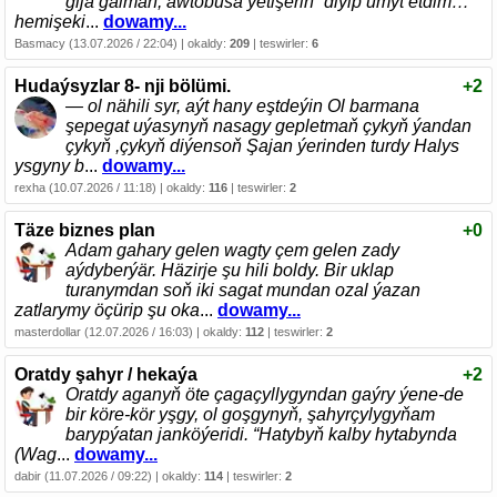
gijä galman, awtobusa ýetişerin” diyip umyt etdim…
hemişeki
...
dowamy...
Basmacy (13.07.2026 / 22:04) | okaldy:
209
| teswirler:
6
Hudaýsyzlar 8- nji bölümi.
+2
— ol nähili syr, aýt hany eştdeýin Ol barmana
şepegat uýasynyň nasagy gepletmaň çykyň ýandan
çykyň ,çykyň diýensoň Şajan ýerinden turdy Halys
ysgyny b
...
dowamy...
rexha (10.07.2026 / 11:18) | okaldy:
116
| teswirler:
2
Täze biznes plan
+0
Adam gahary gelen wagty çem gelen zady
aýdyberýär. Häzirje şu hili boldy. Bir uklap
turanymdan soň iki sagat mundan ozal ýazan
zatlarymy öçürip şu oka
...
dowamy...
masterdollar (12.07.2026 / 16:03) | okaldy:
112
| teswirler:
2
Oratdy şahyr / hekaýa
+2
Oratdy aganyň öte çagaçyllygyndan gaýry ýene-de
bir köre-kör yşgy, ol goşgynyň, şahyrçylygyňam
barypýatan janköýeridi. “Hatybyň kalby hytabynda
(Wag
...
dowamy...
dabir (11.07.2026 / 09:22) | okaldy:
114
| teswirler:
2