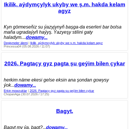
Ikilik, aýdymçylyk ukyby we ş.m. hakda kelam
agyz
Kyn görmeseňiz su ýazyjynyň başga-da eserleri bar bolsa
maňa ugradaýyň haýyş. Ýazyeşy stilini gaty
haladym.
...
dowamy...
Degişmeler älemi
|
Ikilik, aýdymçylyk ukyby we ş.m. hakda kelam agyz
Princessa04 (05.08.2026 / 11:07)
2026. Pagtaçy gyz pagta şu geýim bilen çykar
herkim näme ekesi gelse eksin ana şondan gowysy
ýok
...
dowamy...
Erkin mowzuklar
|
2026. Pagtaçy gyz pagta şu geýim bilen çykar
ChopanAga (30.07.2026 / 17:25)
Bagyt.
Bagyt my ýa, bagt?
...
dowamy...