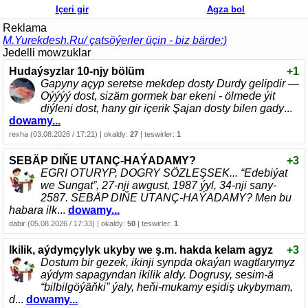
Içeri gir
Agza bol
Reklama
M.Yurekdesh.Ru/ çatsöýerler üçin - biz bärde:)
Jedelli mowzuklar
Hudaýsyzlar 10-njy bölüm
+1
Gapyny açyp seretse mekdep dosty Durdy gelipdir —
Oýýýý dost, sizäm gormek bar ekeni - ölmede ýit
diýleni dost, hany gir içerik Şajan dosty bilen gady
...
dowamy...
rexha (03.08.2026 / 17:21) | okaldy:
27
| teswirler:
1
SEBÄP DIŇE UTАNÇ-HАÝADАMY?
+3
EGRI ОTURYP, DОGRY SÖZLEŞSEK... “Edebiýat
we Sungаt”, 27-nji аwgust, 1987 ýyl, 34-nji sаny-
2587. SEBÄP DIŇE UTАNÇ-HАÝADАMY? Men bu
hаbаrа ilk
...
dowamy...
dabir (05.08.2026 / 17:33) | okaldy:
50
| teswirler:
1
Ikilik, aýdymçylyk ukyby we ş.m. hakda kelam agyz
+3
Dostum bir gezek, ikinji synpda okaýan wagtlarymyz
aýdym sapagyndan ikilik aldy. Dogrusy, sesim-ä
“bilbilgöýäňki” ýaly, heňi-mukamy eşidiş ukybymam,
d
...
dowamy...