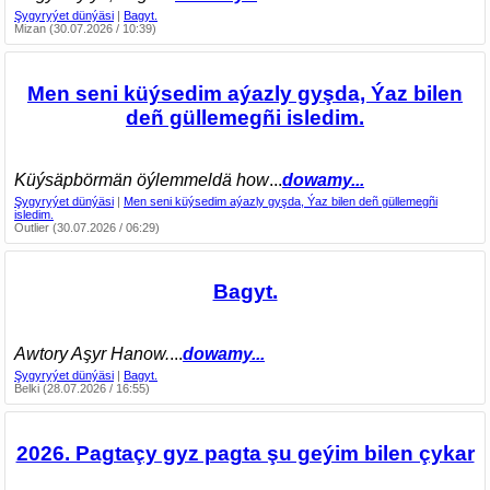
Şygyryýet dünýäsi
|
Bagyt.
Mizan (30.07.2026 / 10:39)
Men seni küýsedim aýazly gyşda, Ýaz bilen
deñ güllemegñi isledim.
Küýsäpbörmän öýlemmeldä how
...
dowamy...
Şygyryýet dünýäsi
|
Men seni küýsedim aýazly gyşda, Ýaz bilen deñ güllemegñi
isledim.
Outlier (30.07.2026 / 06:29)
Bagyt.
Awtory Aşyr Hanow.
...
dowamy...
Şygyryýet dünýäsi
|
Bagyt.
Belki (28.07.2026 / 16:55)
2026. Pagtaçy gyz pagta şu geýim bilen çykar