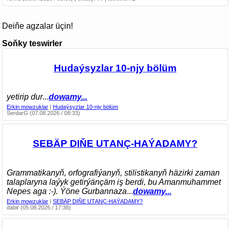
Deiňe agzalar üçin!
Soňky teswirler
Hudaýsyzlar 10-njy bölüm
yetirip dur
...
dowamy...
Erkin mowzuklar
|
Hudaýsyzlar 10-njy bölüm
SerdarG (07.08.2026 / 08:33)
SEBÄP DIŇE UTАNÇ-HАÝADАMY?
Grammatikanyň, orfografiýanyň, stilistikanyň häzirki zaman
talaplaryna laýyk getirýänçäm iş berdi, bu Amanmuhammet
Nepes aga :-). Ýöne Gurbannaza
...
dowamy...
Erkin mowzuklar
|
SEBÄP DIŇE UTАNÇ-HАÝADАMY?
dabir (05.08.2026 / 17:38)