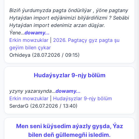
Biziň ýurdumyzda pagta öndürilýar , ýöne pagtany
Hytaýdan import edýänimizi bilýärdiňizmi ? Sebäbi
Hytaýdan import edenimiz arzan düşýar.
Ýene
...
dowamy...
Erkin mowzuklar
|
2026. Pagtaçy gyz pagta şu
geýim bilen çykar
Orhideya (28.07.2026 / 09:15)
Hudaýsyzlar 9-njy bölüm
yzyny yazarsynda
...
dowamy...
Erkin mowzuklar
|
Hudaýsyzlar 9-njy bölüm
SerdarG (26.07.2026 / 13:40)
Men seni küýsedim aýazly gyşda, Ýaz
bilen deñ güllemegñi isledim.