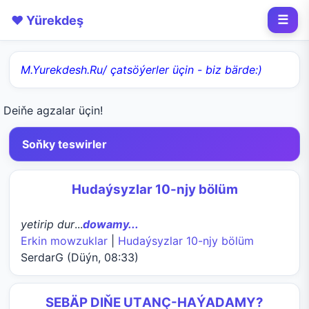
❤️ Yürekdeş
☰
M.Yurekdesh.Ru/ çatsöýerler üçin - biz bärde:)
Deiňe agzalar üçin!
Soňky teswirler
Hudaýsyzlar 10-njy bölüm
yetirip dur
...
dowamy...
Erkin mowzuklar
|
Hudaýsyzlar 10-njy bölüm
SerdarG (Düýn, 08:33)
SEBÄP DIŇE UTАNÇ-HАÝADАMY?