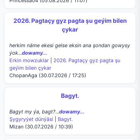
Princessa04 (05.08.2026 / 11:07)
2026. Pagtaçy gyz pagta şu geýim bilen
çykar
herkim näme ekesi gelse eksin ana şondan gowysy
ýok
...
dowamy...
Erkin mowzuklar
|
2026. Pagtaçy gyz pagta şu
geýim bilen çykar
ChopanAga (30.07.2026 / 17:25)
Bagyt.
Bagyt my ýa, bagt?
...
dowamy...
Şygyryýet dünýäsi
|
Bagyt.
Mizan (30.07.2026 / 10:39)