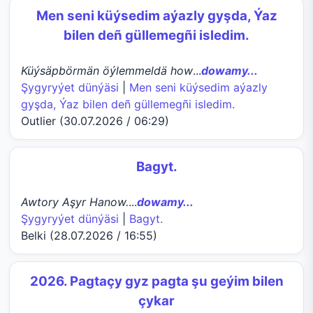
Men seni küýsedim aýazly gyşda, Ýaz
bilen deñ güllemegñi isledim.
Küýsäpbörmän öýlemmeldä how
...
dowamy...
Şygyryýet dünýäsi
|
Men seni küýsedim aýazly
gyşda, Ýaz bilen deñ güllemegñi isledim.
Outlier (30.07.2026 / 06:29)
Bagyt.
Awtory Aşyr Hanow.
...
dowamy...
Şygyryýet dünýäsi
|
Bagyt.
Belki (28.07.2026 / 16:55)
2026. Pagtaçy gyz pagta şu geýim bilen
çykar