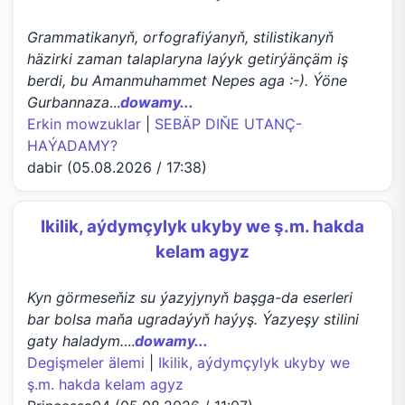
Grammatikanyň, orfografiýanyň, stilistikanyň
häzirki zaman talaplaryna laýyk getirýänçäm iş
berdi, bu Amanmuhammet Nepes aga :-). Ýöne
Gurbannaza
...
dowamy...
Erkin mowzuklar
|
SEBÄP DIŇE UTАNÇ-
HАÝADАMY?
dabir (05.08.2026 / 17:38)
Ikilik, aýdymçylyk ukyby we ş.m. hakda
kelam agyz
Kyn görmeseňiz su ýazyjynyň başga-da eserleri
bar bolsa maňa ugradaýyň haýyş. Ýazyeşy stilini
gaty haladym.
...
dowamy...
Degişmeler älemi
|
Ikilik, aýdymçylyk ukyby we
ş.m. hakda kelam agyz