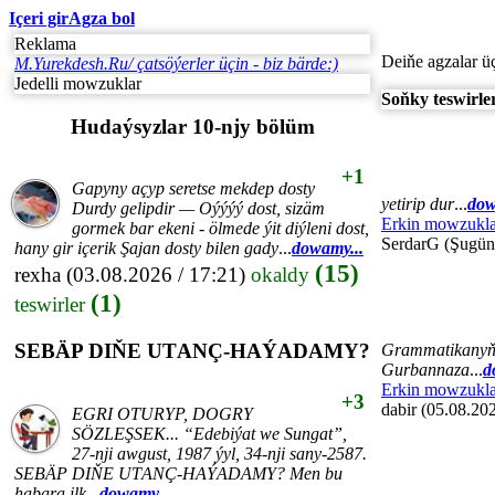
Içeri gir
Agza bol
Reklama
Deiňe agzalar ü
M.Yurekdesh.Ru/ çatsöýerler üçin - biz bärde:)
Jedelli mowzuklar
Soňky teswirle
Hudaýsyzlar 10-njy bölüm
+1
Gapyny açyp seretse mekdep dosty
yetirip dur
...
dow
Durdy gelipdir — Oýýýý dost, sizäm
Erkin mowzukla
gormek bar ekeni - ölmede ýit diýleni dost,
SerdarG (Şugün
hany gir içerik Şajan dosty bilen gady
...
dowamy...
(15)
rexha
(03.08.2026 / 17:21)
okaldy
(1)
teswirler
SEBÄP DIŇE UTАNÇ-HАÝADАMY?
Grammatikanyň, 
Gurbannaza
...
d
Erkin mowzukla
+3
dabir (05.08.202
EGRI ОTURYP, DОGRY
SÖZLEŞSEK... “Edebiýat we Sungаt”,
27-nji аwgust, 1987 ýyl, 34-nji sаny-2587.
SEBÄP DIŇE UTАNÇ-HАÝADАMY? Men bu
hаbаrа ilk
...
dowamy...