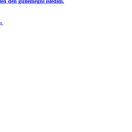
en deñ güllemegñi isledim.
m.