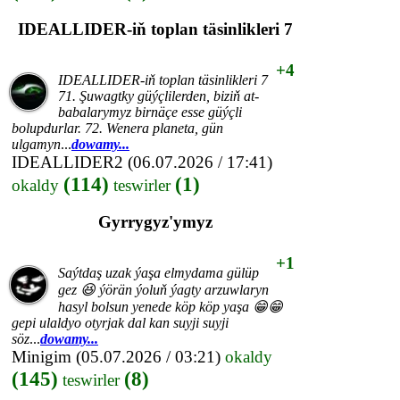
IDEALLIDER-iň toplan täsinlikleri 7
+4
IDEALLIDER-iň toplan täsinlikleri 7
71. Şuwagtky güýçlilerden, biziň at-
babalarymyz birnäçe esse güýçli
bolupdurlar. 72. Wenera planeta, gün
ulgamyn
...
dowamy...
IDEALLIDER2
(06.07.2026 / 17:41)
(114)
(1)
okaldy
teswirler
Gyrrygyz'ymyz
+1
Saýtdaş uzak ýaşa elmydama gülüp
gez 😆 ýörän ýoluň ýagty arzuwlaryn
hasyl bolsun yenede köp köp yaşa 😁😁
gepi ulaldyo otyrjak dal kan suyji suyji
söz
...
dowamy...
Minigim
(05.07.2026 / 03:21)
okaldy
(145)
(8)
teswirler