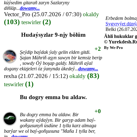
küýsedim gitarañ zaryn Sazlaryny
diñläp
...
dowamy...
Vector_Pro
(25.07.2026 / 07:30)
okaldy
Erbedem bolmap
(103)
(2)
teswirler
Şygyryýet düný
Belki (26.07.20
Hudaýsyzlar 9-njy bölüm
Ähli hukuklar g
© Yurekdesh.R
By We-Pro
+2
Şeýdip baýdak ýaly gelin elden gitdi.
Şajan Mähriň aşyn suwyn bir kemsiz berip
, sowdy Öý boşap galdy. Mähriň aýal
dogany ekizjeleri öz ýanynda äkedeý
...
dowamy...
(83)
rexha
(21.07.2026 / 15:12)
okaldy
(1)
teswirler
Bu dogry emma bu aldaw.
+0
Bu dogry emma bu aldaw. Bir
wakany aýdaýyn. Bir garyp adam baý-
goňşusunyň üsdüne 1 tylla karz almaga
barýar we ol baý-goňşusuna "Maňa 1 tylla ber,
in
...
dowamy...