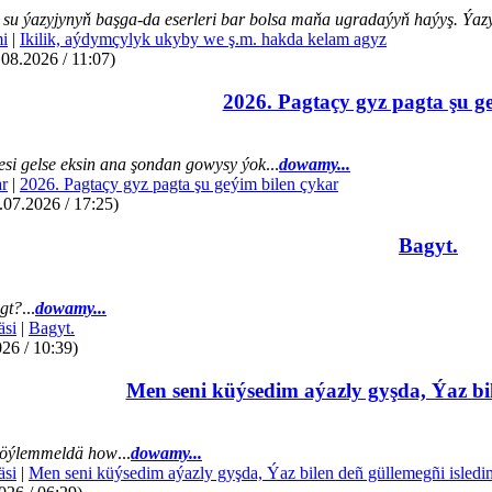
su ýazyjynyň başga-da eserleri bar bolsa maňa ugradaýyň haýyş. Ýazye
mi
|
Ikilik, aýdymçylyk ukyby we ş.m. hakda kelam agyz
.08.2026 / 11:07)
2026. Pagtaçy gyz pagta şu g
si gelse eksin ana şondan gowysy ýok
...
dowamy...
r
|
2026. Pagtaçy gyz pagta şu geýim bilen çykar
07.2026 / 17:25)
Bagyt.
gt?
...
dowamy...
äsi
|
Bagyt.
26 / 10:39)
Men seni küýsedim aýazly gyşda, Ýaz bil
öýlemmeldä how
...
dowamy...
äsi
|
Men seni küýsedim aýazly gyşda, Ýaz bilen deñ güllemegñi isledi