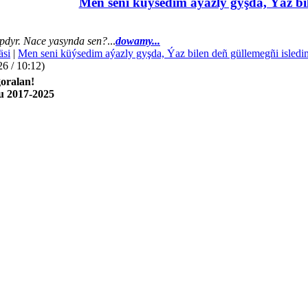
Men seni küýsedim aýazly gyşda, Ýaz bil
dyr. Nace yasynda sen?
...
dowamy...
äsi
|
Men seni küýsedim aýazly gyşda, Ýaz bilen deñ güllemegñi isledi
26 / 10:12)
oralan!
u 2017-2025