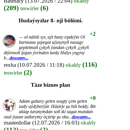
Basmacy
(13.07.2026 / 22:04)
okaldy
(209)
(6)
teswirler
Hudaýsyzlar 8- nji bölümi.
+2
— ol nähili syr, aýt hany eştdeýin Ol
barmana şepegat uýasynyň nasagy
gepletmaň çykyň ýandan çykyň ,çykyň
diýensoň Şajan ýerinden turdy Halys ysgyny
b
...
dowamy...
(116)
rexha
(10.07.2026 / 11:18)
okaldy
(2)
teswirler
Täze biznes plan
+0
Adam gahary gelen wagty çem gelen
zady aýdyberýär. Häzirje şu hili boldy. Bir
uklap turanymdan soň iki sagat mundan
ozal ýazan zatlarymy öçürip şu oka
...
dowamy...
masterdollar
(12.07.2026 / 16:03)
okaldy
(112)
(2)