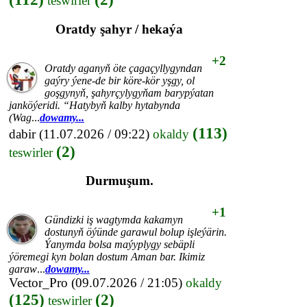
teswirler
Oratdy şahyr / hekaýa
+2
Oratdy aganyň öte çagaçyllygyndan
gaýry ýene-de bir köre-kör yşgy, ol
goşgynyň, şahyrçylygyňam barypýatan
janköýeridi. “Hatybyň kalby hytabynda
(Wag
...
dowamy...
(113)
dabir
(11.07.2026 / 09:22)
okaldy
(2)
teswirler
Durmuşum.
+1
Gündizki iş wagtymda kakamyn
dostunyň öýünde garawul bolup işleýärin.
Ýanymda bolsa maýyplygy sebäpli
ýöremegi kyn bolan dostum Aman bar. Ikimiz
garaw
...
dowamy...
Vector_Pro
(09.07.2026 / 21:05)
okaldy
(125)
(2)
teswirler