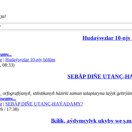
çin!
r
Hudaýsyzlar 10-njy
amy...
r
|
Hudaýsyzlar 10-njy bölüm
, 08:33)
SEBÄP DIŇE UTАNÇ-
orfografiýanyň, stilistikanyň häzirki zaman talaplaryna laýyk getir
owamy...
r
|
SEBÄP DIŇE UTАNÇ-HАÝADАMY?
6 / 17:38)
Ikilik, aýdymçylyk ukyby we ş.m