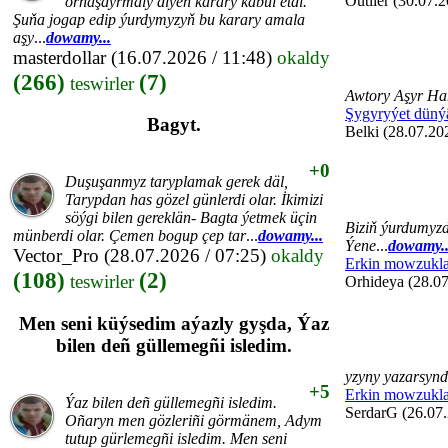
Outlier (30.07.2
ornaşdyrmaly diýen karary kabul etdi.
Şuňa jogap edip ýurdymyzyň bu karary amala
aşy
...
dowamy...
masterdollar
(16.07.2026 / 11:48)
okaldy
(266)
(7)
teswirler
Awtory Aşyr Ha
Şygyryýet düný
Bagyt.
Belki (28.07.20
+0
Duşuşanmyz taryplamak gerek däl,
Tarypdan has gözel günlerdi olar. İkimizi
söýgi bilen gereklän- Bagta ýetmek üçin
Biziň ýurdumyzd
münberdi olar. Çemen bogup çep tar
...
dowamy...
Ýene
...
dowamy..
Vector_Pro
(28.07.2026 / 07:25)
okaldy
Erkin mowzukla
(108)
(2)
teswirler
Orhideya (28.07
Men seni küýsedim aýazly gyşda, Ýaz
bilen deñ güllemegñi isledim.
yzyny yazarsyn
+5
Erkin mowzukla
Ýaz bilen deñ güllemegñi isledim.
SerdarG (26.07.
Oñaryn men gözleriñi görmänem, Adym
tutup gürlemegñi isledim. Men seni