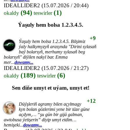
IDEALLIDER2
(15.07.2026 / 20:44)
(94)
(1)
okaldy
teswirler
Ýaşuly hem bolsa 1.2.3.4.5.
+9
Ýaşuly hem bolsa 1.2.3.4.5. Bilşimiz
ýaly halkymyzyň arasynda "Dirini sylasaň
baý bolarsyň, merhumy sylasaň beg
bolarsyň" diýilen nakyl bar. Emma
mer
...
dowamy...
IDEALLIDER2
(15.07.2026 / 21:27)
(189)
(6)
okaldy
teswirler
Sen diňe umyt et uýam, umyt et!
+12
Düýşleriň agramy bilen açylmagy
kyn bolan gözlerimi yene bir täze güne
açdym,… “şu gün bir gijä galman,
awtobusa ýetişerin” diyip umyt etdim…
hemişeki
...
dowamy...