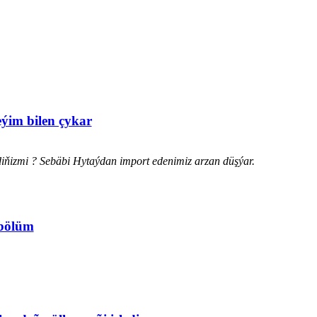
eýim bilen çykar
diňizmi ? Sebäbi Hytaýdan import edenimiz arzan düşýar.
 bölüm