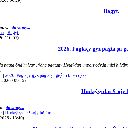
026 / 06:29)
Bagyt.
now.
...
dowamy...
äsi
|
Bagyt.
26 / 16:55)
2026. Pagtaçy gyz pagta şu g
a pagta öndürilýar , ýöne pagtany Hytaýdan import edýänimizi bilýär
.
r
|
2026. Pagtaçy gyz pagta şu geýim bilen çykar
.2026 / 09:15)
Hudaýsyzlar 9-njy
da
...
dowamy...
r
|
Hudaýsyzlar 9-njy bölüm
2026 / 13:40)