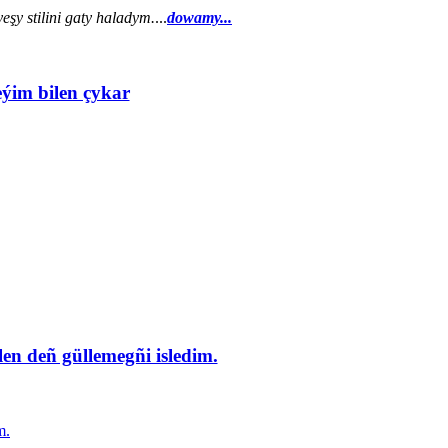
şy stilini gaty haladym.
...
dowamy...
eýim bilen çykar
en deñ güllemegñi isledim.
m.