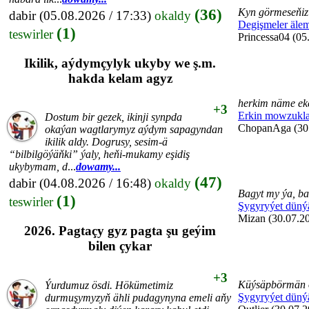
(36)
Kyn görmeseňiz 
dabir
(05.08.2026 / 17:33)
okaldy
Degişmeler äle
(1)
teswirler
Princessa04 (05
Ikilik, aýdymçylyk ukyby we ş.m.
hakda kelam agyz
herkim näme eke
+3
Erkin mowzukla
Dostum bir gezek, ikinji synpda
ChopanAga (30.
okaýan wagtlarymyz aýdym sapagyndan
ikilik aldy. Dogrusy, sesim-ä
“bilbilgöýäňki” ýaly, heňi-mukamy eşidiş
ukybymam, d
...
dowamy...
(47)
dabir
(04.08.2026 / 16:48)
okaldy
Bagyt my ýa, ba
(1)
teswirler
Şygyryýet düný
Mizan (30.07.20
2026. Pagtaçy gyz pagta şu geýim
bilen çykar
+3
Küýsäpbörmän 
Ýurdumuz ösdi. Hökümetimiz
Şygyryýet düný
durmuşymyzyň ähli pudagynyna emeli aňy