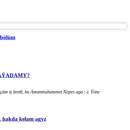
 bölüm
HАÝADАMY?
ýänçäm iş berdi, bu Amanmuhammet Nepes aga :-). Ýöne
. hakda kelam agyz