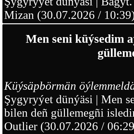
Şygyryýet dünýäsi
|
Bagyt.
Mizan (30.07.2026 / 10:39
Men seni küýsedim aý
gülleme
Küýsäpbörmän öýlemmeld
Şygyryýet dünýäsi
|
Men se
bilen deñ güllemegñi isled
Outlier (30.07.2026 / 06:29