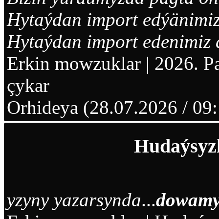
Hytaýdan import edýänimizi
Hytaýdan import edenimiz 
Erkin mowzuklar
|
2026. P
çykar
Orhideya (28.07.2026 / 09:
Hudaýsyzl
yzyny yazarsynda
...
dowamy.