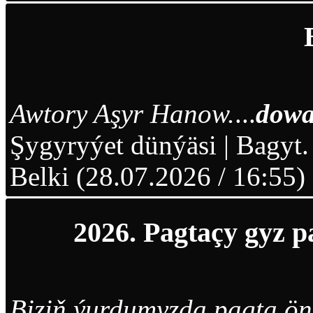
Awtory Aşyr Hanow.
...
dowa
Şygyryýet dünýäsi
|
Bagyt.
Belki (28.07.2026 / 16:55)
2026. Pagtaçy gyz p
Biziň ýurdumyzda pagta ön