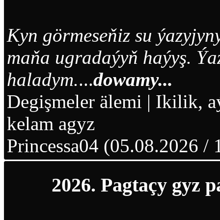
Kyn görmeseňiz su ýazyjyny
maňa ugradaýyň haýyş. Ýazy
haladym.
...
dowamy...
Degişmeler älemi
|
Ikilik,
kelam agyz
Princessa04 (05.08.2026 / 
2026. Pagtaçy gyz p