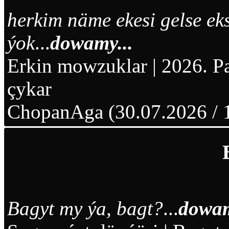
herkim näme ekesi gelse e
ýok
...
dowamy...
Erkin mowzuklar
|
2026. P
çykar
ChopanAga (30.07.2026 / 
Bagyt my ýa, bagt?
...
dowam