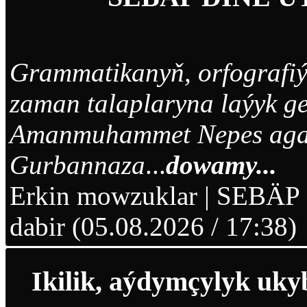
Grammatikanyň, orfografiýa
zaman talaplaryna laýyk ge
Amanmuhammet Nepes aga 
Gurbannaza
...
dowamy...
Erkin mowzuklar
|
SEBÄP
dabir (05.08.2026 / 17:38)
Ikilik, aýdymçylyk uky