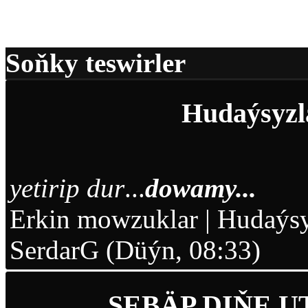
Deiňe agzalar üçin!
Soňky teswirler
Hudaýsyzl
yetirip dur
...
dowamy...
Erkin mowzuklar
|
Hudaýsy
SerdarG (Düýn, 08:33)
SEBÄP DIŇE 