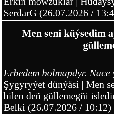
Erkin mowzuklar
|
Hudaýsy
SerdarG (26.07.2026 / 13:
Men seni küýsedim aý
gülleme
Erbedem bolmapdyr. Nace 
Şygyryýet dünýäsi
|
Men se
bilen deñ güllemegñi isled
Belki (26.07.2026 / 10:12)