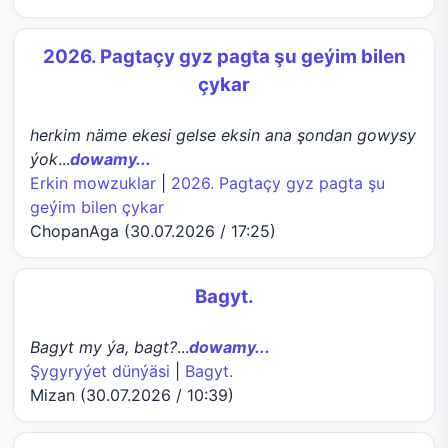
2026. Pagtaçy gyz pagta şu geýim bilen
çykar
herkim näme ekesi gelse eksin ana şondan gowysy
ýok
...
dowamy...
Erkin mowzuklar
|
2026. Pagtaçy gyz pagta şu
geýim bilen çykar
ChopanAga (30.07.2026 / 17:25)
Bagyt.
Bagyt my ýa, bagt?
...
dowamy...
Şygyryýet dünýäsi
|
Bagyt.
Mizan (30.07.2026 / 10:39)