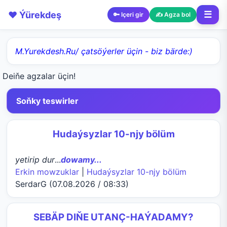
❤️ Ýürekdeş
☰
🔑 Içeri gir
✍️ Agza bol
M.Yurekdesh.Ru/ çatsöýerler üçin - biz bärde:)
Deiňe agzalar üçin!
Soňky teswirler
Hudaýsyzlar 10-njy bölüm
yetirip dur
...
dowamy...
Erkin mowzuklar
|
Hudaýsyzlar 10-njy bölüm
SerdarG (07.08.2026 / 08:33)
SEBÄP DIŇE UTАNÇ-HАÝADАMY?