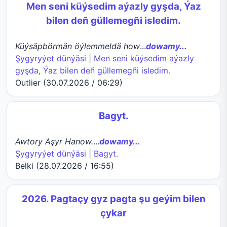
Men seni küýsedim aýazly gyşda, Ýaz
bilen deñ güllemegñi isledim.
Küýsäpbörmän öýlemmeldä how
...
dowamy...
Şygyryýet dünýäsi
|
Men seni küýsedim aýazly
gyşda, Ýaz bilen deñ güllemegñi isledim.
Outlier (30.07.2026 / 06:29)
Bagyt.
Awtory Aşyr Hanow.
...
dowamy...
Şygyryýet dünýäsi
|
Bagyt.
Belki (28.07.2026 / 16:55)
2026. Pagtaçy gyz pagta şu geýim bilen
çykar