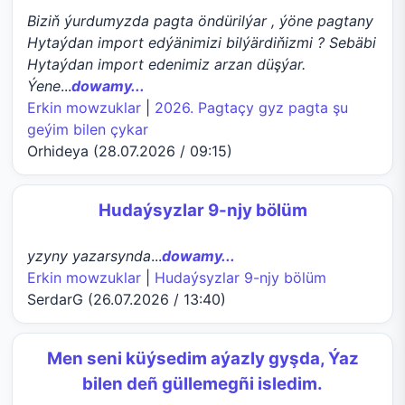
Biziň ýurdumyzda pagta öndürilýar , ýöne pagtany
Hytaýdan import edýänimizi bilýärdiňizmi ? Sebäbi
Hytaýdan import edenimiz arzan düşýar.
Ýene
...
dowamy...
Erkin mowzuklar
|
2026. Pagtaçy gyz pagta şu
geýim bilen çykar
Orhideya (28.07.2026 / 09:15)
Hudaýsyzlar 9-njy bölüm
yzyny yazarsynda
...
dowamy...
Erkin mowzuklar
|
Hudaýsyzlar 9-njy bölüm
SerdarG (26.07.2026 / 13:40)
Men seni küýsedim aýazly gyşda, Ýaz
bilen deñ güllemegñi isledim.