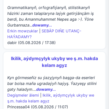
Grammatikanyň, orfografiýanyň, stilistikanyň
häzirki zaman talaplaryna laýyk getirýänçäm iş
berdi, bu Amanmuhammet Nepes aga :-). Ýöne
Gurbannaza
...
dowamy...
Erkin mowzuklar
|
SEBÄP DIŇE UTАNÇ-
HАÝADАMY?
dabir (05.08.2026 / 17:38)
Ikilik, aýdymçylyk ukyby we ş.m. hakda
kelam agyz
Kyn görmeseňiz su ýazyjynyň başga-da eserleri
bar bolsa maňa ugradaýyň haýyş. Ýazyeşy stilini
gaty haladym.
...
dowamy...
Degişmeler älemi
|
Ikilik, aýdymçylyk ukyby we
ş.m. hakda kelam agyz
Princessa04 (05.08.2026 / 11:07)