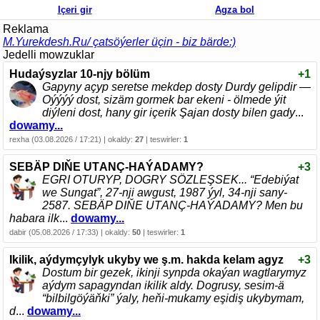
Içeri gir
Agza bol
Reklama
M.Yurekdesh.Ru/ çatsöýerler üçin - biz bärde:)
Jedelli mowzuklar
Hudaýsyzlar 10-njy bölüm
+1
Gapyny açyp seretse mekdep dosty Durdy gelipdir —
Oýýýý dost, sizäm gormek bar ekeni - ölmede ýit
diýleni dost, hany gir içerik Şajan dosty bilen gady
...
dowamy...
rexha (03.08.2026 / 17:21) | okaldy:
27
| teswirler:
1
SEBÄP DIŇE UTАNÇ-HАÝADАMY?
+3
EGRI ОTURYP, DОGRY SÖZLEŞSEK... “Edebiýat
we Sungаt”, 27-nji аwgust, 1987 ýyl, 34-nji sаny-
2587. SEBÄP DIŇE UTАNÇ-HАÝADАMY? Men bu
hаbаrа ilk
...
dowamy...
dabir (05.08.2026 / 17:33) | okaldy:
50
| teswirler:
1
Ikilik, aýdymçylyk ukyby we ş.m. hakda kelam agyz
+3
Dostum bir gezek, ikinji synpda okaýan wagtlarymyz
aýdym sapagyndan ikilik aldy. Dogrusy, sesim-ä
“bilbilgöýäňki” ýaly, heňi-mukamy eşidiş ukybymam,
d
...
dowamy...