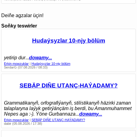
Deiňe agzalar üçin!
Soňky teswirler
Hudaýsyzlar 10-njy bölüm
yetirip dur
...
dowamy...
Erkin mowzuklar
|
Hudaýsyzlar 10-njy bölüm
SerdarG (07.08.2026 / 08:33)
SEBÄP DIŇE UTАNÇ-HАÝADАMY?
Grammatikanyň, orfografiýanyň, stilistikanyň häzirki zaman
talaplaryna laýyk getirýänçäm iş berdi, bu Amanmuhammet
Nepes aga :-). Ýöne Gurbannaza
...
dowamy...
Erkin mowzuklar
|
SEBÄP DIŇE UTАNÇ-HАÝADАMY?
dabir (05.08.2026 / 17:38)