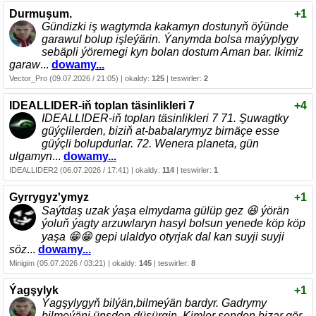
Durmuşum.
+1
Gündizki iş wagtymda kakamyn dostunyň öýünde
garawul bolup işleýärin. Ýanymda bolsa maýyplygy
sebäpli ýöremegi kyn bolan dostum Aman bar. Ikimiz
garaw
...
dowamy...
Vector_Pro (09.07.2026 / 21:05) | okaldy:
125
| teswirler:
2
IDEALLIDER-iň toplan täsinlikleri 7
+4
IDEALLIDER-iň toplan täsinlikleri 7 71. Şuwagtky
güýçlilerden, biziň at-babalarymyz birnäçe esse
güýçli bolupdurlar. 72. Wenera planeta, gün
ulgamyn
...
dowamy...
IDEALLIDER2 (06.07.2026 / 17:41) | okaldy:
114
| teswirler:
1
Gyrrygyz'ymyz
+1
Saýtdaş uzak ýaşa elmydama gülüp gez 😆 ýörän
ýoluň ýagty arzuwlaryn hasyl bolsun yenede köp köp
yaşa 😁😁 gepi ulaldyo otyrjak dal kan suyji suyji
söz
...
dowamy...
Minigim (05.07.2026 / 03:21) | okaldy:
145
| teswirler:
8
Ýagşylyk
+1
Ýagşylygyň bilýän,bilmeýän bardyr. Gadrymy
bilmeýäni ünsden düşürgin. Kimler senden bizar gör