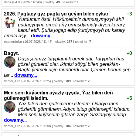
dabir (04.08.2026 / 16:48) | okaldy:
49
| teswirler:
1
2026. Pagtaçy gyz pagta şu geýim bilen çykar
+3
Ýurdumuz ösdi. Hökümetimiz durmuşymyzyň ähli
pudagynyna emeli aňy ornaşdyrmaly diýen karary
kabul etdi. Şuňa jogap edip ýurdymyzyň bu karary
amala aşy
...
dowamy...
masterdollar (16.07.2026 / 11:48) | okaldy:
267
| teswirler:
7
Bagyt.
+0
Duşuşanmyz taryplamak gerek däl, Tarypdan has
gözel günlerdi olar. İkimizi söýgi bilen gereklän-
Bagta ýetmek üçin münberdi olar. Çemen bogup çep
tar
...
dowamy...
Vector_Pro (28.07.2026 / 07:25) | okaldy:
109
| teswirler:
2
Men seni küýsedim aýazly gyşda, Ýaz bilen deñ
güllemegñi isledim.
+5
Ýaz bilen deñ güllemegñi isledim. Oñaryn men
gözleriñi görmänem, Adym tutup gürlemegñi isledim.
Men seni küýsedim gitarañ zaryn Sazlaryny diñläp
...
dowamy...
Vector_Pro (25.07.2026 / 07:30) | okaldy:
106
| teswirler:
2