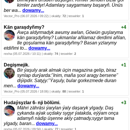
kimler zardyr! Adamlary saygarmany başaryň. Ünüs
ber wa
...
dowamy...
Vector_Pro (06.07.2026 / 09:22) | okaldy:
72
| teswirler:
1
Kän garaşdyñmy?
+4
Awça aldyrmadyk awumy awlan, Göwün guşlaryma
kän garaşdyñmy? Lukmanlar añlamaz derdimi añlan,
Ile goşularma kän garaşdyñmy? Basan yzlarymy
etdiñmi to
...
dowamy...
rexha (05.07.2026 / 10:11) | okaldy:
74
| teswirler:
2
Degişmejik.
+1
Bir ýaşuly arak almak üçin magazina gelip, biraz
synlap durýarda:"Inim, maňa şool aragy bersene"
diýipdir. Satyjy:"Ýaşuly, bular gorkezmede duran
men
...
dowamy...
Vector_Pro (05.07.2026 / 18:06) | okaldy:
88
| teswirler:
1
Hudaýsyzlar 6- nji bölümi.
+3
Mähri zähräsi ýarylan ýaly daşaryk ylgady. Daş
çykanda aýak uçdaky sygyr ýatakda, eýýam onça
adamyň nädip üşenne akly çatmady,sygyr tama
ylgady, baran
...
dowamy...
rexha (05.07.2026 / 09:56) | okaldy:
77
| teswirler:
1