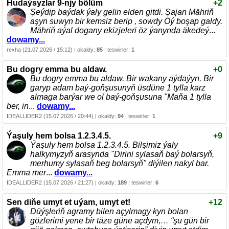
Hudaýsyzlar 9-njy bölüm
+2
Şeýdip baýdak ýaly gelin elden gitdi. Şajan Mähriň
aşyn suwyn bir kemsiz berip , sowdy Öý boşap galdy.
Mähriň aýal dogany ekizjeleri öz ýanynda äkedeý
...
dowamy...
rexha (21.07.2026 / 15:12) | okaldy:
85
| teswirler:
1
Bu dogry emma bu aldaw.
+0
Bu dogry emma bu aldaw. Bir wakany aýdaýyn. Bir
garyp adam baý-goňşusunyň üsdüne 1 tylla karz
almaga barýar we ol baý-goňşusuna "Maňa 1 tylla
ber, in
...
dowamy...
IDEALLIDER2 (15.07.2026 / 20:44) | okaldy:
94
| teswirler:
1
Ýaşuly hem bolsa 1.2.3.4.5.
+9
Ýaşuly hem bolsa 1.2.3.4.5. Bilşimiz ýaly
halkymyzyň arasynda "Dirini sylasaň baý bolarsyň,
merhumy sylasaň beg bolarsyň" diýilen nakyl bar.
Emma mer
...
dowamy...
IDEALLIDER2 (15.07.2026 / 21:27) | okaldy:
189
| teswirler:
6
Sen diňe umyt et uýam, umyt et!
+12
Düýşleriň agramy bilen açylmagy kyn bolan
gözlerimi yene bir täze güne açdym,… “şu gün bir