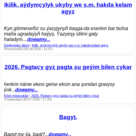
Ikilik, aýdymçylyk ukyby we ş.m. hakda kelam
agyz
Kyn görmeseňiz su ýazyjynyň başga-da eserleri bar bolsa
maňa ugradaýyň haýyş. Ýazyeşy stilini gaty
haladym.
...
dowamy...
Degişmeler älemi
|
Ikilik, aýdymçylyk ukyby we ş.m. hakda kelam agyz
Princessa04 (05.08.2026 / 11:07)
2026. Pagtaçy gyz pagta şu geýim bilen çykar
herkim näme ekesi gelse eksin ana şondan gowysy
ýok
...
dowamy...
Erkin mowzuklar
|
2026. Pagtaçy gyz pagta şu geýim bilen çykar
ChopanAga (30.07.2026 / 17:25)
Bagyt.
Bagyt my ýa, bagt?
...
dowamy...