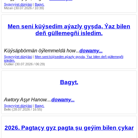
Şygyryýet dünýäsi
|
Bagyt.
Mizan (30.07.2026 / 10:39)
Men seni küýsedim aýazly gyşda, Ýaz bilen
deñ güllemegñi isledim.
Küýsäpbörmän öýlemmeldä how
...
dowamy...
Şygyryýet dünýäsi
|
Men seni küýsedim aýazly gyşda, Ýaz bilen deñ güllemegñi
isledim.
Outlier (30.07.2026 / 06:29)
Bagyt.
Awtory Aşyr Hanow.
...
dowamy...
Şygyryýet dünýäsi
|
Bagyt.
Belki (28.07.2026 / 16:55)
2026. Pagtaçy gyz pagta şu geýim bilen çykar