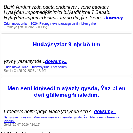
Biziň ýurdumyzda pagta öndürilýar , ýöne pagtany
Hytaýdan import edýänimizi bilýärdiňizmi ? Sebäbi
Hytaýdan import edenimiz arzan düşýar. Ýene
...
dowamy...
Erkin mowzuklar
|
2026. Pagtaçy gyz pagta şu geýim bilen çykar
Orhideya (28.07.2026 / 09:15)
Hudaýsyzlar 9-njy bölüm
yzyny yazarsynda
...
dowamy...
Erkin mowzuklar
|
Hudaýsyzlar 9-njy bölüm
SerdarG (26.07.2026 / 13:40)
Men seni küýsedim aýazly gyşda, Ýaz bilen
deñ güllemegñi isledim.
Erbedem bolmapdyr. Nace yasynda sen?
...
dowamy...
Şygyryýet dünýäsi
|
Men seni küýsedim aýazly gyşda, Ýaz bilen deñ güllemegñi
isledim.
Belki (26.07.2026 / 10:12)