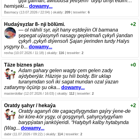
gijä galman, awtobusa ýetişerin” diyip umyt etdim…
hemişeki
...
dowamy...
Basmacy (13.07.2026 / 22:04) | okaldy:
209
| teswirler:
6
Hudaýsyzlar 8- nji bölümi.
+2
— ol nähili syr, aýt hany eştdeýin Ol barmana
şepegat uýasynyň nasagy gepletmaň çykyň ýandan
çykyň ,çykyň diýensoň Şajan ýerinden turdy Halys
ysgyny b
...
dowamy...
rexha (10.07.2026 / 11:18) | okaldy:
116
| teswirler:
2
Täze biznes plan
+0
Adam gahary gelen wagty çem gelen zady
aýdyberýär. Häzirje şu hili boldy. Bir uklap
turanymdan soň iki sagat mundan ozal ýazan
zatlarymy öçürip şu oka
...
dowamy...
masterdollar (12.07.2026 / 16:03) | okaldy:
112
| teswirler:
2
Oratdy şahyr / hekaýa
+2
Oratdy aganyň öte çagaçyllygyndan gaýry ýene-de
bir köre-kör yşgy, ol goşgynyň, şahyrçylygyňam
barypýatan janköýeridi. “Hatybyň kalby hytabynda
(Wag
...
dowamy...
dabir (11.07.2026 / 09:22) | okaldy:
114
| teswirler:
2