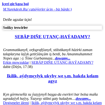
Içeri gir
Agza bol
M.Yurekdesh.Ru/ çatsöýerler üçin - biz bärde:)
Deiňe agzalar üçin!
Soňky teswirler
SEBÄP DIŇE UTАNÇ-HАÝADАMY?
Grammatikanyň, orfografiýanyň, stilistikanyň häzirki zaman
talaplaryna laýyk getirýänçäm iş berdi, bu Amanmuhammet
Nepes aga :-). Ýöne Gurbannaza
...
dowamy...
Erkin mowzuklar
|
SEBÄP DIŇE UTАNÇ-HАÝADАMY?
dabir (Düýn, 17:38)
Ikilik, aýdymçylyk ukyby we ş.m. hakda kelam
agyz
Kyn görmeseňiz su ýazyjynyň başga-da eserleri bar bolsa maňa
ugradaýyň haýyş. Ýazyeşy stilini gaty haladym.
...
dowamy...
Degişmeler älemi
|
Ikilik, aýdymçylyk ukyby we ş.m. hakda kelam