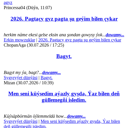
agyz
Princessa04 (Düýn, 11:07)
2026. Pagtaçy gyz pagta şu geýim bilen çykar
herkim näme ekesi gelse eksin ana şondan gowysy ýok
...
dowamy...
Erkin mowzuklar
|
2026. Pagtaçy gyz pagta şu geýim bilen çykar
ChopanAga (30.07.2026 / 17:25)
Bagyt.
Bagyt my ýa, bagt?
...
dowamy...
Şygyryýet dünýäsi
|
Bagyt.
Mizan (30.07.2026 / 10:39)
Men seni küýsedim aýazly gyşda, Ýaz bilen deñ
güllemegñi isledim.
Küýsäpbörmän öýlemmeldä how
...
dowamy...
Şygyryýet dünýäsi
|
Men seni küýsedim aýazly gyşda, Ýaz bilen
deñ güllemegñi isledim.