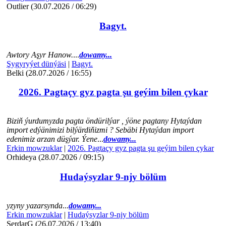
Outlier (30.07.2026 / 06:29)
Bagyt.
Awtory Aşyr Hanow.
...
dowamy...
Şygyryýet dünýäsi
|
Bagyt.
Belki (28.07.2026 / 16:55)
2026. Pagtaçy gyz pagta şu geýim bilen çykar
Biziň ýurdumyzda pagta öndürilýar , ýöne pagtany Hytaýdan
import edýänimizi bilýärdiňizmi ? Sebäbi Hytaýdan import
edenimiz arzan düşýar. Ýene
...
dowamy...
Erkin mowzuklar
|
2026. Pagtaçy gyz pagta şu geýim bilen çykar
Orhideya (28.07.2026 / 09:15)
Hudaýsyzlar 9-njy bölüm
yzyny yazarsynda
...
dowamy...
Erkin mowzuklar
|
Hudaýsyzlar 9-njy bölüm
SerdarG (26.07.2026 / 13:40)