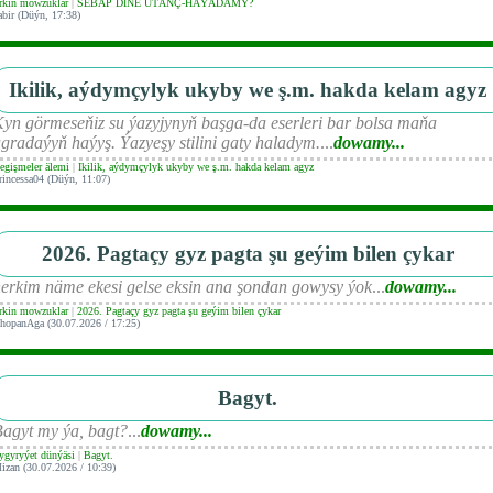
rkin mowzuklar
|
SEBÄP DIŇE UTАNÇ-HАÝADАMY?
abir (Düýn, 17:38)
Ikilik, aýdymçylyk ukyby we ş.m. hakda kelam agyz
yn görmeseňiz su ýazyjynyň başga-da eserleri bar bolsa maňa
gradaýyň haýyş. Ýazyeşy stilini gaty haladym.
...
dowamy...
egişmeler älemi
|
Ikilik, aýdymçylyk ukyby we ş.m. hakda kelam agyz
rincessa04 (Düýn, 11:07)
2026. Pagtaçy gyz pagta şu geýim bilen çykar
erkim näme ekesi gelse eksin ana şondan gowysy ýok
...
dowamy...
rkin mowzuklar
|
2026. Pagtaçy gyz pagta şu geýim bilen çykar
hopanAga (30.07.2026 / 17:25)
Bagyt.
agyt my ýa, bagt?
...
dowamy...
ygyryýet dünýäsi
|
Bagyt.
izan (30.07.2026 / 10:39)