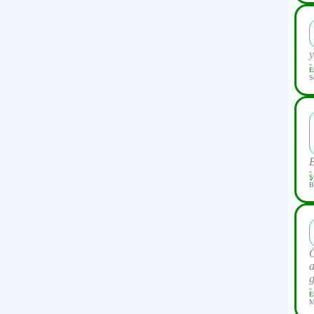
y
E
S
Ş
B
Ö
a
g
E
M