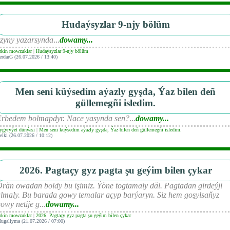
Hudaýsyzlar 9-njy bölüm
zyny yazarsynda
...
dowamy...
rkin mowzuklar
|
Hudaýsyzlar 9-njy bölüm
erdarG (26.07.2026 / 13:40)
Men seni küýsedim aýazly gyşda, Ýaz bilen deñ
güllemegñi isledim.
Erbedem bolmapdyr. Nace yasynda sen?
...
dowamy...
ygyryýet dünýäsi
|
Men seni küýsedim aýazly gyşda, Ýaz bilen deñ güllemegñi isledim.
elki (26.07.2026 / 10:12)
2026. Pagtaçy gyz pagta şu geýim bilen çykar
rän owadan boldy bu işimiz. Ýöne togtamaly däl. Pagtadan girdeýji
lmaly. Bu barada gowy temalar açyp barýaryn. Siz hem goşylsaňyz
owy netije g
...
dowamy...
rkin mowzuklar
|
2026. Pagtaçy gyz pagta şu geýim bilen çykar
ugallyma (21.07.2026 / 07:00)