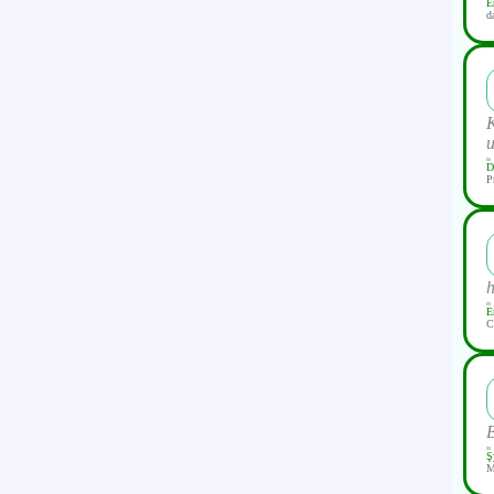
E
d
K
u
D
P
h
E
C
B
Ş
M