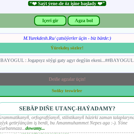
“❤️ Saýt ýene-de öz işine başlady ❤️”
Içeri gir
Agza bol
M.Yurekdesh.Ru/ çatsöýerler üçin - biz bärde:)
Ýürekdeş sözler!
BAYOGUL : Jogapsyz söýgi gaty agyr degýän ekeni...##BAYOGUL
Deiňe agzalar üçin!
Soňky teswirler
SEBÄP DIŇE UTАNÇ-HАÝADАMY?
rammatikanyň, orfografiýanyň, stilistikanyň häzirki zaman talaplaryn
aýyk getirýänçäm iş berdi, bu Amanmuhammet Nepes aga :-). Ýöne
Gurbannaza
...
dowamy...