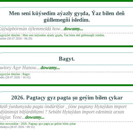
Men seni küýsedim aýazly gyşda, Ýaz bilen deñ
güllemegñi isledim.
Küýsäpbörmän öýlemmeldä how
...
dowamy...
ygyryýet dünýäsi
|
Men seni küýsedim aýazly gyşda, Ýaz bilen deñ güllemegñi isledim.
utlier (30.07.2026 / 06:29)
Bagyt.
Awtory Aşyr Hanow.
...
dowamy...
ygyryýet dünýäsi
|
Bagyt.
elki (28.07.2026 / 16:55)
2026. Pagtaçy gyz pagta şu geýim bilen çykar
iziň ýurdumyzda pagta öndürilýar , ýöne pagtany Hytaýdan import
dýänimizi bilýärdiňizmi ? Sebäbi Hytaýdan import edenimiz arzan
üşýar. Ýene
...
dowamy...
rkin mowzuklar
|
2026. Pagtaçy gyz pagta şu geýim bilen çykar
rhideya (28.07.2026 / 09:15)