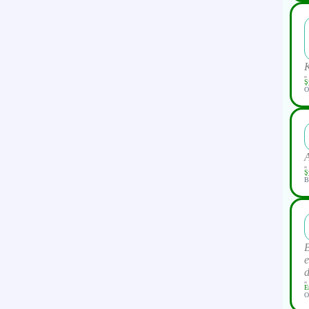
Ş
O
Ş
B
B
e
d
E
O