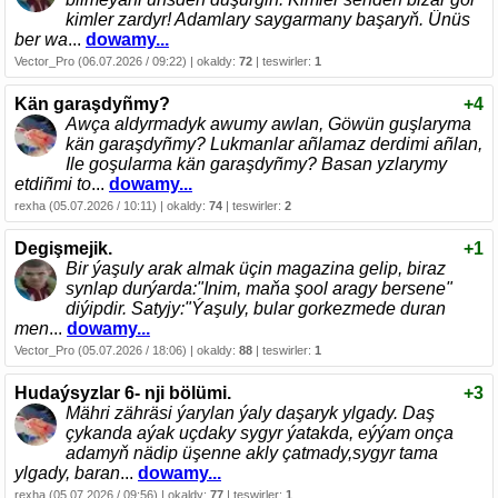
kimler zardyr! Adamlary saygarmany başaryň. Ünüs
ber wa
...
dowamy...
Vector_Pro (06.07.2026 / 09:22) | okaldy:
72
| teswirler:
1
Kän garaşdyñmy?
+4
Awça aldyrmadyk awumy awlan, Göwün guşlaryma
kän garaşdyñmy? Lukmanlar añlamaz derdimi añlan,
Ile goşularma kän garaşdyñmy? Basan yzlarymy
etdiñmi to
...
dowamy...
rexha (05.07.2026 / 10:11) | okaldy:
74
| teswirler:
2
Degişmejik.
+1
Bir ýaşuly arak almak üçin magazina gelip, biraz
synlap durýarda:"Inim, maňa şool aragy bersene"
diýipdir. Satyjy:"Ýaşuly, bular gorkezmede duran
men
...
dowamy...
Vector_Pro (05.07.2026 / 18:06) | okaldy:
88
| teswirler:
1
Hudaýsyzlar 6- nji bölümi.
+3
Mähri zähräsi ýarylan ýaly daşaryk ylgady. Daş
çykanda aýak uçdaky sygyr ýatakda, eýýam onça
adamyň nädip üşenne akly çatmady,sygyr tama
ylgady, baran
...
dowamy...
rexha (05.07.2026 / 09:56) | okaldy:
77
| teswirler:
1