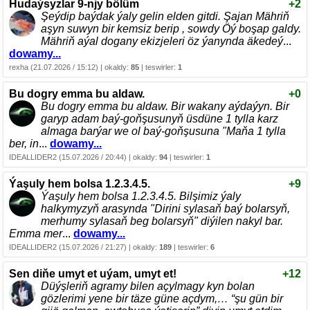
Hudaýsyzlar 9-njy bölüm
+2
Şeýdip baýdak ýaly gelin elden gitdi. Şajan Mähriň
aşyn suwyn bir kemsiz berip , sowdy Öý boşap galdy.
Mähriň aýal dogany ekizjeleri öz ýanynda äkedeý
...
dowamy...
rexha (21.07.2026 / 15:12) | okaldy:
85
| teswirler:
1
Bu dogry emma bu aldaw.
+0
Bu dogry emma bu aldaw. Bir wakany aýdaýyn. Bir
garyp adam baý-goňşusunyň üsdüne 1 tylla karz
almaga barýar we ol baý-goňşusuna "Maňa 1 tylla
ber, in
...
dowamy...
IDEALLIDER2 (15.07.2026 / 20:44) | okaldy:
94
| teswirler:
1
Ýaşuly hem bolsa 1.2.3.4.5.
+9
Ýaşuly hem bolsa 1.2.3.4.5. Bilşimiz ýaly
halkymyzyň arasynda "Dirini sylasaň baý bolarsyň,
merhumy sylasaň beg bolarsyň" diýilen nakyl bar.
Emma mer
...
dowamy...
IDEALLIDER2 (15.07.2026 / 21:27) | okaldy:
189
| teswirler:
6
Sen diňe umyt et uýam, umyt et!
+12
Düýşleriň agramy bilen açylmagy kyn bolan
gözlerimi yene bir täze güne açdym,… “şu gün bir