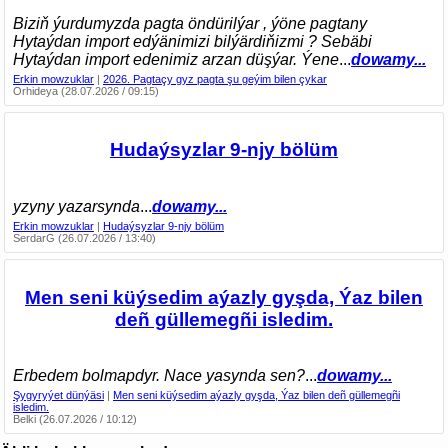
Biziň ýurdumyzda pagta öndürilýar , ýöne pagtany
Hytaýdan import edýänimizi bilýärdiňizmi ? Sebäbi
Hytaýdan import edenimiz arzan düşýar. Ýene
...
dowamy...
Erkin mowzuklar
|
2026. Pagtaçy gyz pagta şu geýim bilen çykar
Orhideya (28.07.2026 / 09:15)
Hudaýsyzlar 9-njy bölüm
yzyny yazarsynda
...
dowamy...
Erkin mowzuklar
|
Hudaýsyzlar 9-njy bölüm
SerdarG (26.07.2026 / 13:40)
Men seni küýsedim aýazly gyşda, Ýaz bilen
deñ güllemegñi isledim.
Erbedem bolmapdyr. Nace yasynda sen?
...
dowamy...
Şygyryýet dünýäsi
|
Men seni küýsedim aýazly gyşda, Ýaz bilen deñ güllemegñi
isledim.
Belki (26.07.2026 / 10:12)