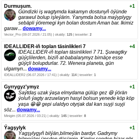
Durmuşum.
+1
Gündizki iş wagtymda kakamyn dostunyň öýünde
garawul bolup işleýärin. Ýanymda bolsa maýyplygy
sebäpli ýöremegi kyn bolan dostum Aman bar. Ikimiz
garaw
...
dowamy...
Vector_Pro (09.07.2026 / 21:05) | okaldy:
125
| teswirler:
2
IDEALLIDER-iň toplan täsinlikleri 7
+4
IDEALLIDER-iň toplan täsinlikleri 7 71. Şuwagtky
güýçlilerden, biziň at-babalarymyz birnäçe esse
güýçli bolupdurlar. 72. Wenera planeta, gün
ulgamyn
...
dowamy...
IDEALLIDER2 (06.07.2026 / 17:41) | okaldy:
114
| teswirler:
1
Gyrrygyz'ymyz
+1
Saýtdaş uzak ýaşa elmydama gülüp gez 😆 ýörän
ýoluň ýagty arzuwlaryn hasyl bolsun yenede köp köp
yaşa 😁😁 gepi ulaldyo otyrjak dal kan suyji suyji
söz
...
dowamy...
Minigim (05.07.2026 / 03:21) | okaldy:
145
| teswirler:
8
Ýagşylyk
+1
Ýagşylygyň bilýän,bilmeýän bardyr. Gadrymy
bilmeýäni ünsden düşürgin. Kimler senden bizar gör