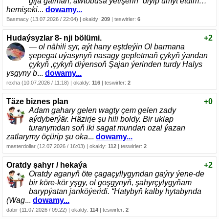
gijä galman, awtobusa ýetişerin” diyip umyt etdim…
hemişeki
...
dowamy...
Basmacy (13.07.2026 / 22:04) | okaldy:
209
| teswirler:
6
Hudaýsyzlar 8- nji bölümi.
+2
— ol nähili syr, aýt hany eştdeýin Ol barmana
şepegat uýasynyň nasagy gepletmaň çykyň ýandan
çykyň ,çykyň diýensoň Şajan ýerinden turdy Halys
ysgyny b
...
dowamy...
rexha (10.07.2026 / 11:18) | okaldy:
116
| teswirler:
2
Täze biznes plan
+0
Adam gahary gelen wagty çem gelen zady
aýdyberýär. Häzirje şu hili boldy. Bir uklap
turanymdan soň iki sagat mundan ozal ýazan
zatlarymy öçürip şu oka
...
dowamy...
masterdollar (12.07.2026 / 16:03) | okaldy:
112
| teswirler:
2
Oratdy şahyr / hekaýa
+2
Oratdy aganyň öte çagaçyllygyndan gaýry ýene-de
bir köre-kör yşgy, ol goşgynyň, şahyrçylygyňam
barypýatan janköýeridi. “Hatybyň kalby hytabynda
(Wag
...
dowamy...
dabir (11.07.2026 / 09:22) | okaldy:
114
| teswirler:
2