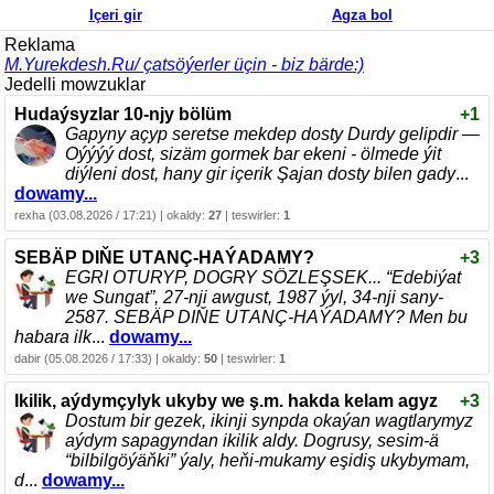
Içeri gir
Agza bol
Reklama
M.Yurekdesh.Ru/ çatsöýerler üçin - biz bärde:)
Jedelli mowzuklar
Hudaýsyzlar 10-njy bölüm
+1
Gapyny açyp seretse mekdep dosty Durdy gelipdir —
Oýýýý dost, sizäm gormek bar ekeni - ölmede ýit
diýleni dost, hany gir içerik Şajan dosty bilen gady
...
dowamy...
rexha (03.08.2026 / 17:21) | okaldy:
27
| teswirler:
1
SEBÄP DIŇE UTАNÇ-HАÝADАMY?
+3
EGRI ОTURYP, DОGRY SÖZLEŞSEK... “Edebiýat
we Sungаt”, 27-nji аwgust, 1987 ýyl, 34-nji sаny-
2587. SEBÄP DIŇE UTАNÇ-HАÝADАMY? Men bu
hаbаrа ilk
...
dowamy...
dabir (05.08.2026 / 17:33) | okaldy:
50
| teswirler:
1
Ikilik, aýdymçylyk ukyby we ş.m. hakda kelam agyz
+3
Dostum bir gezek, ikinji synpda okaýan wagtlarymyz
aýdym sapagyndan ikilik aldy. Dogrusy, sesim-ä
“bilbilgöýäňki” ýaly, heňi-mukamy eşidiş ukybymam,
d
...
dowamy...