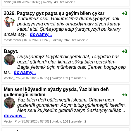
dabir (04.08.2026 / 16:48) | okaldy:
49
| teswirler:
1
2026. Pagtaçy gyz pagta şu geýim bilen çykar
+3
Ýurdumuz ösdi. Hökümetimiz durmuşymyzyň ähli
pudagynyna emeli aňy ornaşdyrmaly diýen karary
kabul etdi. Şuňa jogap edip ýurdymyzyň bu karary
amala aşy
...
dowamy...
masterdollar (16.07.2026 / 11:48) | okaldy:
267
| teswirler:
7
Bagyt.
+0
Duşuşanmyz taryplamak gerek däl, Tarypdan has
gözel günlerdi olar. İkimizi söýgi bilen gereklän-
Bagta ýetmek üçin münberdi olar. Çemen bogup çep
tar
...
dowamy...
Vector_Pro (28.07.2026 / 07:25) | okaldy:
109
| teswirler:
2
Men seni küýsedim aýazly gyşda, Ýaz bilen deñ
güllemegñi isledim.
+5
Ýaz bilen deñ güllemegñi isledim. Oñaryn men
gözleriñi görmänem, Adym tutup gürlemegñi isledim.
Men seni küýsedim gitarañ zaryn Sazlaryny diñläp
...
dowamy...
Vector_Pro (25.07.2026 / 07:30) | okaldy:
106
| teswirler:
2