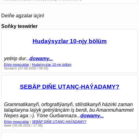
Deiňe agzalar üçin!
Soňky teswirler
Hudaýsyzlar 10-njy bölüm
yetirip dur
...
dowamy...
Erkin mowzuklar
|
Hudaýsyzlar 10-njy bölüm
SerdarG (07.08.2026 / 08:33)
SEBÄP DIŇE UTАNÇ-HАÝADАMY?
Grammatikanyň, orfografiýanyň, stilistikanyň häzirki zaman
talaplaryna laýyk getirýänçäm iş berdi, bu Amanmuhammet
Nepes aga :-). Ýöne Gurbannaza
...
dowamy...
Erkin mowzuklar
|
SEBÄP DIŇE UTАNÇ-HАÝADАMY?
dabir (05.08.2026 / 17:38)