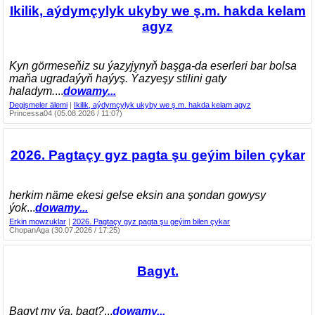
Ikilik, aýdymçylyk ukyby we ş.m. hakda kelam
agyz
Kyn görmeseňiz su ýazyjynyň başga-da eserleri bar bolsa
maňa ugradaýyň haýyş. Ýazyeşy stilini gaty
haladym.
...
dowamy...
Degişmeler älemi
|
Ikilik, aýdymçylyk ukyby we ş.m. hakda kelam agyz
Princessa04 (05.08.2026 / 11:07)
2026. Pagtaçy gyz pagta şu geýim bilen çykar
herkim näme ekesi gelse eksin ana şondan gowysy
ýok
...
dowamy...
Erkin mowzuklar
|
2026. Pagtaçy gyz pagta şu geýim bilen çykar
ChopanAga (30.07.2026 / 17:25)
Bagyt.
Bagyt my ýa, bagt?
...
dowamy...