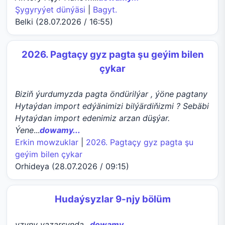
Şygyryýet dünýäsi
|
Bagyt.
Belki (28.07.2026 / 16:55)
2026. Pagtaçy gyz pagta şu geýim bilen
çykar
Biziň ýurdumyzda pagta öndürilýar , ýöne pagtany
Hytaýdan import edýänimizi bilýärdiňizmi ? Sebäbi
Hytaýdan import edenimiz arzan düşýar.
Ýene
...
dowamy...
Erkin mowzuklar
|
2026. Pagtaçy gyz pagta şu
geýim bilen çykar
Orhideya (28.07.2026 / 09:15)
Hudaýsyzlar 9-njy bölüm
yzyny yazarsynda
...
dowamy...