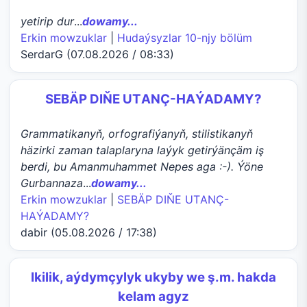
yetirip dur
...
dowamy...
Erkin mowzuklar
|
Hudaýsyzlar 10-njy bölüm
SerdarG (07.08.2026 / 08:33)
SEBÄP DIŇE UTАNÇ-HАÝADАMY?
Grammatikanyň, orfografiýanyň, stilistikanyň
häzirki zaman talaplaryna laýyk getirýänçäm iş
berdi, bu Amanmuhammet Nepes aga :-). Ýöne
Gurbannaza
...
dowamy...
Erkin mowzuklar
|
SEBÄP DIŇE UTАNÇ-
HАÝADАMY?
dabir (05.08.2026 / 17:38)
Ikilik, aýdymçylyk ukyby we ş.m. hakda
kelam agyz