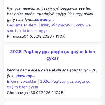
Kyn görmeseňiz su ýazyjynyň başga-da eserleri
bar bolsa maňa ugradaýyň haýyş. Ýazyeşy stilini
gaty haladym.
...
dowamy...
Degişmeler älemi
|
Ikilik, aýdymçylyk ukyby we
ş.m. hakda kelam agyz
Princessa04 (05.08.2026 / 11:07)
2026. Pagtaçy gyz pagta şu geýim bilen
çykar
herkim näme ekesi gelse eksin ana şondan gowysy
ýok
...
dowamy...
Erkin mowzuklar
|
2026. Pagtaçy gyz pagta şu
geýim bilen çykar
ChopanAga (30.07.2026 / 17:25)