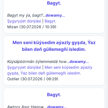
Bagyt.
Bagyt my ýa, bagt?
...
dowamy...
Şygyryýet dünýäsi
|
Bagyt.
Mizan (30.07.2026 / 10:39)
Men seni küýsedim aýazly gyşda, Ýaz
bilen deñ güllemegñi isledim.
Küýsäpbörmän öýlemmeldä how
...
dowamy...
Şygyryýet dünýäsi
|
Men seni küýsedim aýazly
gyşda, Ýaz bilen deñ güllemegñi isledim.
Outlier (30.07.2026 / 06:29)
Bagyt.
Awtory Aşyr Hanow.
...
dowamy...