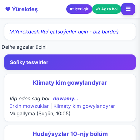
❤️ Ýürekdeş
☰
🔑 Içeri gir
✍️ Agza bol
M.Yurekdesh.Ru/ çatsöýerler üçin - biz bärde:)
Deiňe agzalar üçin!
Soňky teswirler
Klimaty kim gowylandyrar
Vip eden sag bol
...
dowamy...
Erkin mowzuklar
|
Klimaty kim gowylandyrar
Mugallyma (Şugün, 10:05)
Hudaýsyzlar 10-njy bölüm