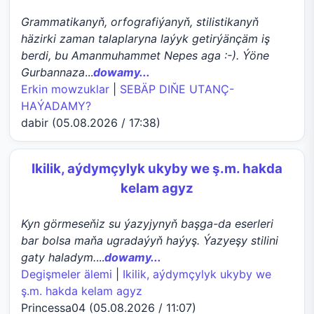
Grammatikanyň, orfografiýanyň, stilistikanyň
häzirki zaman talaplaryna laýyk getirýänçäm iş
berdi, bu Amanmuhammet Nepes aga :-). Ýöne
Gurbannaza
...
dowamy...
Erkin mowzuklar
|
SEBÄP DIŇE UTАNÇ-
HАÝADАMY?
dabir (05.08.2026 / 17:38)
Ikilik, aýdymçylyk ukyby we ş.m. hakda
kelam agyz
Kyn görmeseňiz su ýazyjynyň başga-da eserleri
bar bolsa maňa ugradaýyň haýyş. Ýazyeşy stilini
gaty haladym.
...
dowamy...
Degişmeler älemi
|
Ikilik, aýdymçylyk ukyby we
ş.m. hakda kelam agyz
Princessa04 (05.08.2026 / 11:07)