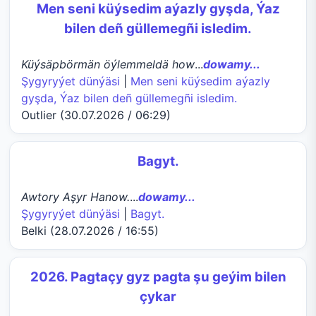
Men seni küýsedim aýazly gyşda, Ýaz
bilen deñ güllemegñi isledim.
Küýsäpbörmän öýlemmeldä how
...
dowamy...
Şygyryýet dünýäsi
|
Men seni küýsedim aýazly
gyşda, Ýaz bilen deñ güllemegñi isledim.
Outlier (30.07.2026 / 06:29)
Bagyt.
Awtory Aşyr Hanow.
...
dowamy...
Şygyryýet dünýäsi
|
Bagyt.
Belki (28.07.2026 / 16:55)
2026. Pagtaçy gyz pagta şu geýim bilen
çykar