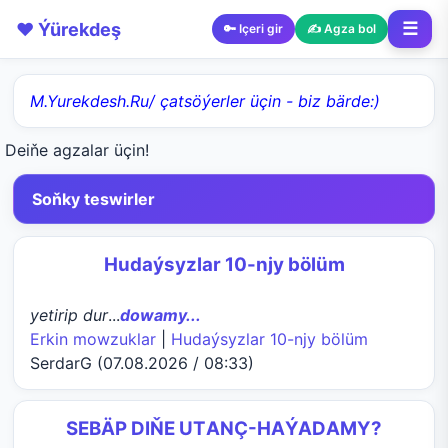
❤️ Ýürekdeş
☰
🔑 Içeri gir
✍️ Agza bol
M.Yurekdesh.Ru/ çatsöýerler üçin - biz bärde:)
Deiňe agzalar üçin!
Soňky teswirler
Hudaýsyzlar 10-njy bölüm
yetirip dur
...
dowamy...
Erkin mowzuklar
|
Hudaýsyzlar 10-njy bölüm
SerdarG (07.08.2026 / 08:33)
SEBÄP DIŇE UTАNÇ-HАÝADАMY?