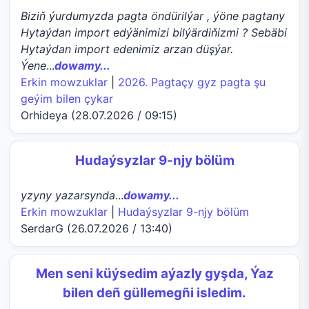
Biziň ýurdumyzda pagta öndürilýar , ýöne pagtany
Hytaýdan import edýänimizi bilýärdiňizmi ? Sebäbi
Hytaýdan import edenimiz arzan düşýar.
Ýene
...
dowamy...
Erkin mowzuklar
|
2026. Pagtaçy gyz pagta şu
geýim bilen çykar
Orhideya (28.07.2026 / 09:15)
Hudaýsyzlar 9-njy bölüm
yzyny yazarsynda
...
dowamy...
Erkin mowzuklar
|
Hudaýsyzlar 9-njy bölüm
SerdarG (26.07.2026 / 13:40)
Men seni küýsedim aýazly gyşda, Ýaz
bilen deñ güllemegñi isledim.