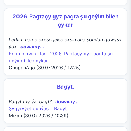
2026. Pagtaçy gyz pagta şu geýim bilen
çykar
herkim näme ekesi gelse eksin ana şondan gowysy
ýok
...
dowamy...
Erkin mowzuklar
|
2026. Pagtaçy gyz pagta şu
geýim bilen çykar
ChopanAga (30.07.2026 / 17:25)
Bagyt.
Bagyt my ýa, bagt?
...
dowamy...
Şygyryýet dünýäsi
|
Bagyt.
Mizan (30.07.2026 / 10:39)