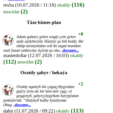
(116)
rexha
(10.07.2026 / 11:18)
okaldy
(2)
teswirler
Täze biznes plan
+0
Adam gahary gelen wagty çem gelen
zady aýdyberýär. Häzirje şu hili boldy. Bir
uklap turanymdan soň iki sagat mundan
ozal ýazan zatlarymy öçürip şu oka
...
dowamy...
masterdollar
(12.07.2026 / 16:03)
okaldy
(112)
(2)
teswirler
Oratdy şahyr / hekaýa
+2
Oratdy aganyň öte çagaçyllygyndan
gaýry ýene-de bir köre-kör yşgy, ol
goşgynyň, şahyrçylygyňam barypýatan
janköýeridi. “Hatybyň kalby hytabynda
(Wag
...
dowamy...
(113)
dabir
(11.07.2026 / 09:22)
okaldy