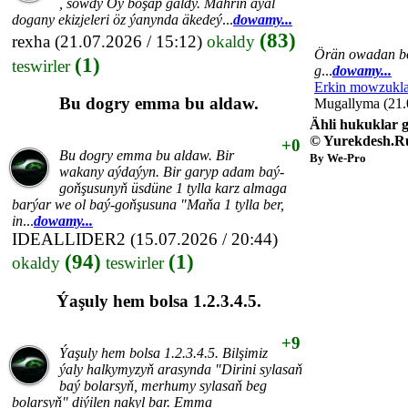
, sowdy Öý boşap galdy. Mähriň aýal
dogany ekizjeleri öz ýanynda äkedeý
...
dowamy...
(83)
rexha
(21.07.2026 / 15:12)
okaldy
Örän owadan bol
(1)
teswirler
g
...
dowamy...
Erkin mowzukla
Bu dogry emma bu aldaw.
Mugallyma (21.0
Ähli hukuklar g
© Yurekdesh.R
+0
Bu dogry emma bu aldaw. Bir
By We-Pro
wakany aýdaýyn. Bir garyp adam baý-
goňşusunyň üsdüne 1 tylla karz almaga
barýar we ol baý-goňşusuna "Maňa 1 tylla ber,
in
...
dowamy...
IDEALLIDER2
(15.07.2026 / 20:44)
(94)
(1)
okaldy
teswirler
Ýaşuly hem bolsa 1.2.3.4.5.
+9
Ýaşuly hem bolsa 1.2.3.4.5. Bilşimiz
ýaly halkymyzyň arasynda "Dirini sylasaň
baý bolarsyň, merhumy sylasaň beg
bolarsyň" diýilen nakyl bar. Emma