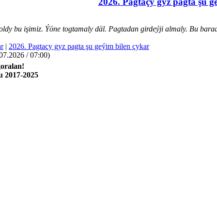
2026. Pagtaçy gyz pagta şu g
dy bu işimiz. Ýöne togtamaly däl. Pagtadan girdeýji almaly. Bu bara
r
|
2026. Pagtaçy gyz pagta şu geýim bilen çykar
7.2026 / 07:00)
oralan!
u 2017-2025