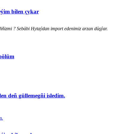
eýim bilen çykar
diňizmi ? Sebäbi Hytaýdan import edenimiz arzan düşýar.
 bölüm
en deñ güllemegñi isledim.
m.