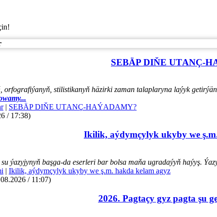
çin!
r
SEBÄP DIŇE UTАNÇ-
orfografiýanyň, stilistikanyň häzirki zaman talaplaryna laýyk getir
owamy...
r
|
SEBÄP DIŇE UTАNÇ-HАÝADАMY?
6 / 17:38)
Ikilik, aýdymçylyk ukyby we ş.m
su ýazyjynyň başga-da eserleri bar bolsa maňa ugradaýyň haýyş. Ýazye
mi
|
Ikilik, aýdymçylyk ukyby we ş.m. hakda kelam agyz
.08.2026 / 11:07)
2026. Pagtaçy gyz pagta şu g