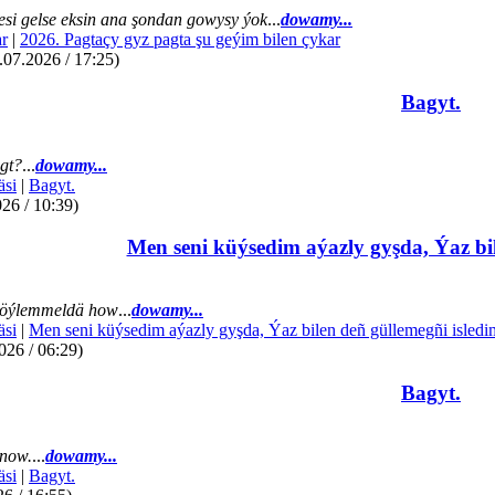
si gelse eksin ana şondan gowysy ýok
...
dowamy...
r
|
2026. Pagtaçy gyz pagta şu geýim bilen çykar
07.2026 / 17:25)
Bagyt.
gt?
...
dowamy...
äsi
|
Bagyt.
26 / 10:39)
Men seni küýsedim aýazly gyşda, Ýaz bil
öýlemmeldä how
...
dowamy...
äsi
|
Men seni küýsedim aýazly gyşda, Ýaz bilen deñ güllemegñi isledi
026 / 06:29)
Bagyt.
now.
...
dowamy...
äsi
|
Bagyt.