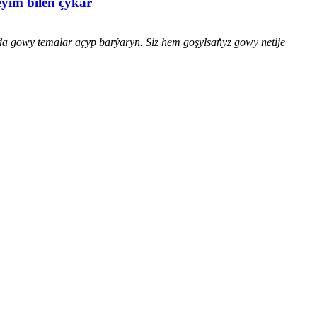
eýim bilen çykar
da gowy temalar açyp barýaryn. Siz hem goşylsaňyz gowy netije