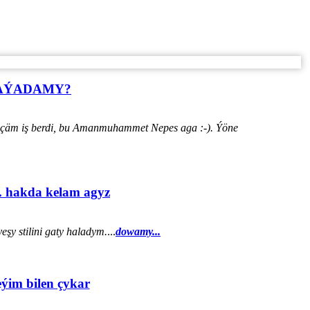
HАÝADАMY?
ýänçäm iş berdi, bu Amanmuhammet Nepes aga :-). Ýöne
. hakda kelam agyz
şy stilini gaty haladym.
...
dowamy...
eýim bilen çykar