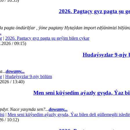
26 / 16:55)
2026. Pagtaçy gyz pagta şu g
a pagta öndürilýar , ýöne pagtany Hytaýdan import edýänimizi bilýär
.
r
|
2026. Pagtaçy gyz pagta şu geýim bilen çykar
.2026 / 09:15)
Hudaýsyzlar 9-njy
da
...
dowamy...
r
|
Hudaýsyzlar 9-njy bölüm
2026 / 13:40)
Men seni küýsedim aýazly gyşda, Ýaz bil
dyr. Nace yasynda sen?
...
dowamy...
äsi
|
Men seni küýsedim aýazly gyşda, Ýaz bilen deñ güllemegñi isledi
26 / 10:12)