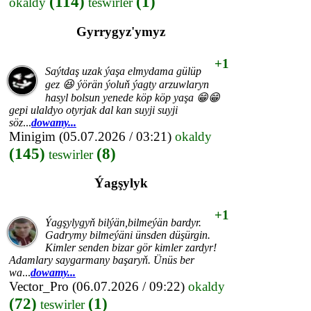
(114)
(1)
okaldy
teswirler
Gyrrygyz'ymyz
+1
Saýtdaş uzak ýaşa elmydama gülüp
gez 😆 ýörän ýoluň ýagty arzuwlaryn
hasyl bolsun yenede köp köp yaşa 😁😁
gepi ulaldyo otyrjak dal kan suyji suyji
söz
...
dowamy...
Minigim
(05.07.2026 / 03:21)
okaldy
(145)
(8)
teswirler
Ýagşylyk
+1
Ýagşylygyň bilýän,bilmeýän bardyr.
Gadrymy bilmeýäni ünsden düşürgin.
Kimler senden bizar gör kimler zardyr!
Adamlary saygarmany başaryň. Ünüs ber
wa
...
dowamy...
Vector_Pro
(06.07.2026 / 09:22)
okaldy
(72)
(1)
teswirler