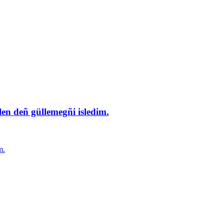
en deñ güllemegñi isledim.
m.