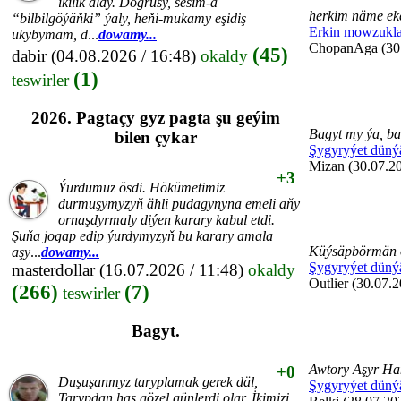
ikilik aldy. Dogrusy, sesim-ä
herkim näme eke
“bilbilgöýäňki” ýaly, heňi-mukamy eşidiş
Erkin mowzukla
ukybymam, d
...
dowamy...
ChopanAga (30.
(45)
dabir
(04.08.2026 / 16:48)
okaldy
(1)
teswirler
2026. Pagtaçy gyz pagta şu geýim
Bagyt my ýa, ba
bilen çykar
Şygyryýet düný
Mizan (30.07.20
+3
Ýurdumuz ösdi. Hökümetimiz
durmuşymyzyň ähli pudagynyna emeli aňy
ornaşdyrmaly diýen karary kabul etdi.
Şuňa jogap edip ýurdymyzyň bu karary amala
Küýsäpbörmän 
aşy
...
dowamy...
Şygyryýet düný
masterdollar
(16.07.2026 / 11:48)
okaldy
Outlier (30.07.2
(266)
(7)
teswirler
Bagyt.
Awtory Aşyr Ha
+0
Duşuşanmyz taryplamak gerek däl,
Şygyryýet düný
Tarypdan has gözel günlerdi olar. İkimizi