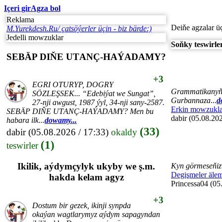
Içeri gir
Agza bol
Reklama
Deiňe agzalar ü
M.Yurekdesh.Ru/ çatsöýerler üçin - biz bärde:)
Jedelli mowzuklar
Soňky teswirle
SEBÄP DIŇE UTАNÇ-HАÝADАMY?
+3
EGRI ОTURYP, DОGRY
Grammatikanyň, 
SÖZLEŞSEK... “Edebiýat we Sungаt”,
Gurbannaza
...
d
27-nji аwgust, 1987 ýyl, 34-nji sаny-2587.
Erkin mowzukla
SEBÄP DIŇE UTАNÇ-HАÝADАMY? Men bu
dabir (05.08.202
hаbаrа ilk
...
dowamy...
(33)
dabir
(05.08.2026 / 17:33)
okaldy
(1)
teswirler
Ikilik, aýdymçylyk ukyby we ş.m.
Kyn görmeseňiz 
Degişmeler äle
hakda kelam agyz
Princessa04 (05
+3
Dostum bir gezek, ikinji synpda
okaýan wagtlarymyz aýdym sapagyndan