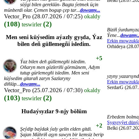
Belki (28.07.20
söýgi bilen gereklän- Bagta ýetmek üçin
münberdi olar. Çemen bogup çep tar
...
dowamy...
Vector_Pro
(28.07.2026 / 07:25)
okaldy
(108)
(2)
teswirler
Biziň ýurdumyzd
Ýene
...
dowamy..
Men seni küýsedim aýazly gyşda, Ýaz
Erkin mowzukla
bilen deñ güllemegñi isledim.
Orhideya (28.07
+5
Ýaz bilen deñ güllemegñi isledim.
Oñaryn men gözleriñi görmänem, Adym
tutup gürlemegñi isledim. Men seni
yzyny yazarsyn
küýsedim gitarañ zaryn Sazlaryny
Erkin mowzukla
diñläp
...
dowamy...
SerdarG (26.07.
Vector_Pro
(25.07.2026 / 07:30)
okaldy
(103)
(2)
teswirler
Hudaýsyzlar 9-njy bölüm
Erbedem bolmap
Şygyryýet düný
+2
Belki (26.07.20
Şeýdip baýdak ýaly gelin elden gitdi.
Şajan Mähriň aşyn suwyn bir kemsiz berip