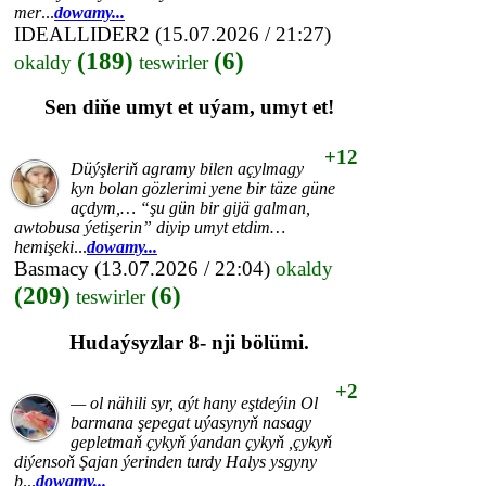
mer
...
dowamy...
IDEALLIDER2
(15.07.2026 / 21:27)
(189)
(6)
okaldy
teswirler
Sen diňe umyt et uýam, umyt et!
+12
Düýşleriň agramy bilen açylmagy
kyn bolan gözlerimi yene bir täze güne
açdym,… “şu gün bir gijä galman,
awtobusa ýetişerin” diyip umyt etdim…
hemişeki
...
dowamy...
Basmacy
(13.07.2026 / 22:04)
okaldy
(209)
(6)
teswirler
Hudaýsyzlar 8- nji bölümi.
+2
— ol nähili syr, aýt hany eştdeýin Ol
barmana şepegat uýasynyň nasagy
gepletmaň çykyň ýandan çykyň ,çykyň
diýensoň Şajan ýerinden turdy Halys ysgyny
b
...
dowamy...