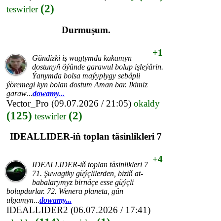
(2)
teswirler
Durmuşum.
+1
Gündizki iş wagtymda kakamyn
dostunyň öýünde garawul bolup işleýärin.
Ýanymda bolsa maýyplygy sebäpli
ýöremegi kyn bolan dostum Aman bar. Ikimiz
garaw
...
dowamy...
Vector_Pro
(09.07.2026 / 21:05)
okaldy
(125)
(2)
teswirler
IDEALLIDER-iň toplan täsinlikleri 7
+4
IDEALLIDER-iň toplan täsinlikleri 7
71. Şuwagtky güýçlilerden, biziň at-
babalarymyz birnäçe esse güýçli
bolupdurlar. 72. Wenera planeta, gün
ulgamyn
...
dowamy...
IDEALLIDER2
(06.07.2026 / 17:41)