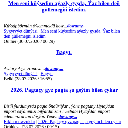
Men seni küýsedim aýazly gyşda, Ýaz bilen deñ
güllemegñi isledim.
Küýsäpbörmän öýlemmeldä how
...
dowamy...
Şygyryýet dünýäsi
|
Men seni küýsedim aýazly gyşda, Ýaz bilen
deñ güllemegñi isledim.
Outlier (30.07.2026 / 06:29)
Bagyt.
Awtory Aşyr Hanow.
...
dowamy...
Şygyryýet dünýäsi
|
Bagyt.
Belki (28.07.2026 / 16:55)
2026. Pagtaçy gyz pagta şu geýim bilen çykar
Biziň ýurdumyzda pagta öndürilýar , ýöne pagtany Hytaýdan
import edýänimizi bilýärdiňizmi ? Sebäbi Hytaýdan import
edenimiz arzan düşýar. Ýene
...
dowamy...
Erkin mowzuklar
|
2026. Pagtaçy gyz pagta şu geýim bilen çykar
Orhideya (28.07.2026 / 09:15)