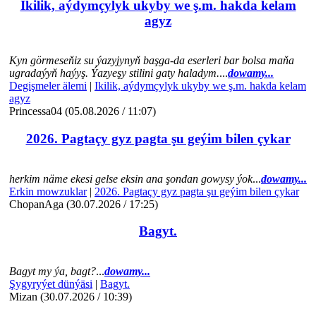
Ikilik, aýdymçylyk ukyby we ş.m. hakda kelam
agyz
Kyn görmeseňiz su ýazyjynyň başga-da eserleri bar bolsa maňa
ugradaýyň haýyş. Ýazyeşy stilini gaty haladym.
...
dowamy...
Degişmeler älemi
|
Ikilik, aýdymçylyk ukyby we ş.m. hakda kelam
agyz
Princessa04 (05.08.2026 / 11:07)
2026. Pagtaçy gyz pagta şu geýim bilen çykar
herkim näme ekesi gelse eksin ana şondan gowysy ýok
...
dowamy...
Erkin mowzuklar
|
2026. Pagtaçy gyz pagta şu geýim bilen çykar
ChopanAga (30.07.2026 / 17:25)
Bagyt.
Bagyt my ýa, bagt?
...
dowamy...
Şygyryýet dünýäsi
|
Bagyt.
Mizan (30.07.2026 / 10:39)