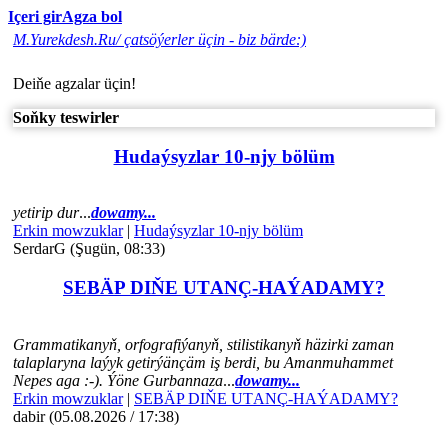
Içeri gir
Agza bol
M.Yurekdesh.Ru/ çatsöýerler üçin - biz bärde:)
Deiňe agzalar üçin!
Soňky teswirler
Hudaýsyzlar 10-njy bölüm
yetirip dur
...
dowamy...
Erkin mowzuklar
|
Hudaýsyzlar 10-njy bölüm
SerdarG (Şugün, 08:33)
SEBÄP DIŇE UTАNÇ-HАÝADАMY?
Grammatikanyň, orfografiýanyň, stilistikanyň häzirki zaman
talaplaryna laýyk getirýänçäm iş berdi, bu Amanmuhammet
Nepes aga :-). Ýöne Gurbannaza
...
dowamy...
Erkin mowzuklar
|
SEBÄP DIŇE UTАNÇ-HАÝADАMY?
dabir (05.08.2026 / 17:38)