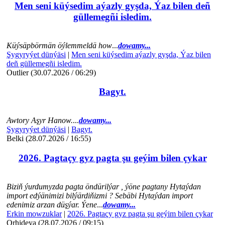
Men seni küýsedim aýazly gyşda, Ýaz bilen deñ
güllemegñi isledim.
Küýsäpbörmän öýlemmeldä how
...
dowamy...
Şygyryýet dünýäsi
|
Men seni küýsedim aýazly gyşda, Ýaz bilen
deñ güllemegñi isledim.
Outlier (30.07.2026 / 06:29)
Bagyt.
Awtory Aşyr Hanow.
...
dowamy...
Şygyryýet dünýäsi
|
Bagyt.
Belki (28.07.2026 / 16:55)
2026. Pagtaçy gyz pagta şu geýim bilen çykar
Biziň ýurdumyzda pagta öndürilýar , ýöne pagtany Hytaýdan
import edýänimizi bilýärdiňizmi ? Sebäbi Hytaýdan import
edenimiz arzan düşýar. Ýene
...
dowamy...
Erkin mowzuklar
|
2026. Pagtaçy gyz pagta şu geýim bilen çykar
Orhideya (28.07.2026 / 09:15)