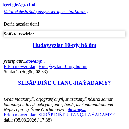
Içeri gir
Agza bol
M.Yurekdesh.Ru/ çatsöýerler üçin - biz bärde:)
Deiňe agzalar üçin!
Soňky teswirler
Hudaýsyzlar 10-njy bölüm
yetirip dur
...
dowamy...
Erkin mowzuklar
|
Hudaýsyzlar 10-njy bölüm
SerdarG (Şugün, 08:33)
SEBÄP DIŇE UTАNÇ-HАÝADАMY?
Grammatikanyň, orfografiýanyň, stilistikanyň häzirki zaman
talaplaryna laýyk getirýänçäm iş berdi, bu Amanmuhammet
Nepes aga :-). Ýöne Gurbannaza
...
dowamy...
Erkin mowzuklar
|
SEBÄP DIŇE UTАNÇ-HАÝADАMY?
dabir (05.08.2026 / 17:38)