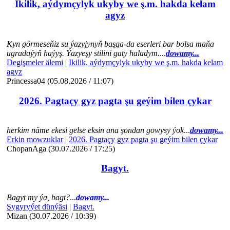
Ikilik, aýdymçylyk ukyby we ş.m. hakda kelam
agyz
Kyn görmeseňiz su ýazyjynyň başga-da eserleri bar bolsa maňa
ugradaýyň haýyş. Ýazyeşy stilini gaty haladym.
...
dowamy...
Degişmeler älemi
|
Ikilik, aýdymçylyk ukyby we ş.m. hakda kelam
agyz
Princessa04 (05.08.2026 / 11:07)
2026. Pagtaçy gyz pagta şu geýim bilen çykar
herkim näme ekesi gelse eksin ana şondan gowysy ýok
...
dowamy...
Erkin mowzuklar
|
2026. Pagtaçy gyz pagta şu geýim bilen çykar
ChopanAga (30.07.2026 / 17:25)
Bagyt.
Bagyt my ýa, bagt?
...
dowamy...
Şygyryýet dünýäsi
|
Bagyt.
Mizan (30.07.2026 / 10:39)