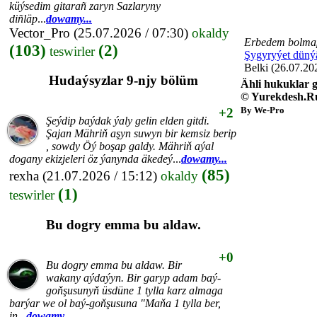
küýsedim gitarañ zaryn Sazlaryny
diñläp
...
dowamy...
Vector_Pro
(25.07.2026 / 07:30)
okaldy
Erbedem bolmap
(103)
(2)
teswirler
Şygyryýet düný
Belki (26.07.20
Hudaýsyzlar 9-njy bölüm
Ähli hukuklar g
© Yurekdesh.R
By We-Pro
+2
Şeýdip baýdak ýaly gelin elden gitdi.
Şajan Mähriň aşyn suwyn bir kemsiz berip
, sowdy Öý boşap galdy. Mähriň aýal
dogany ekizjeleri öz ýanynda äkedeý
...
dowamy...
(85)
rexha
(21.07.2026 / 15:12)
okaldy
(1)
teswirler
Bu dogry emma bu aldaw.
+0
Bu dogry emma bu aldaw. Bir
wakany aýdaýyn. Bir garyp adam baý-
goňşusunyň üsdüne 1 tylla karz almaga
barýar we ol baý-goňşusuna "Maňa 1 tylla ber,
in
...
dowamy...