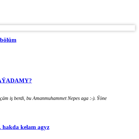
 bölüm
HАÝADАMY?
ýänçäm iş berdi, bu Amanmuhammet Nepes aga :-). Ýöne
. hakda kelam agyz