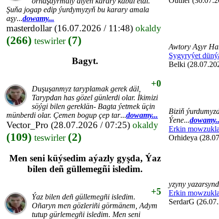
Outlier (30.07.2
ornaşdyrmaly diýen karary kabul etdi.
Şuňa jogap edip ýurdymyzyň bu karary amala
aşy
...
dowamy...
masterdollar
(16.07.2026 / 11:48)
okaldy
(266)
(7)
teswirler
Awtory Aşyr Ha
Şygyryýet düný
Bagyt.
Belki (28.07.20
+0
Duşuşanmyz taryplamak gerek däl,
Tarypdan has gözel günlerdi olar. İkimizi
söýgi bilen gereklän- Bagta ýetmek üçin
Biziň ýurdumyzd
münberdi olar. Çemen bogup çep tar
...
dowamy...
Ýene
...
dowamy..
Vector_Pro
(28.07.2026 / 07:25)
okaldy
Erkin mowzukla
(109)
(2)
teswirler
Orhideya (28.07
Men seni küýsedim aýazly gyşda, Ýaz
bilen deñ güllemegñi isledim.
yzyny yazarsyn
+5
Erkin mowzukla
Ýaz bilen deñ güllemegñi isledim.
SerdarG (26.07.
Oñaryn men gözleriñi görmänem, Adym
tutup gürlemegñi isledim. Men seni