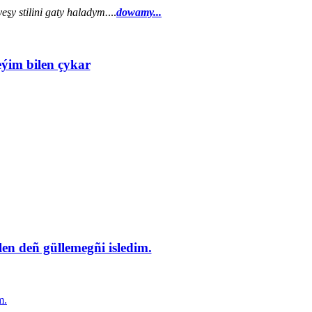
şy stilini gaty haladym.
...
dowamy...
eýim bilen çykar
en deñ güllemegñi isledim.
m.