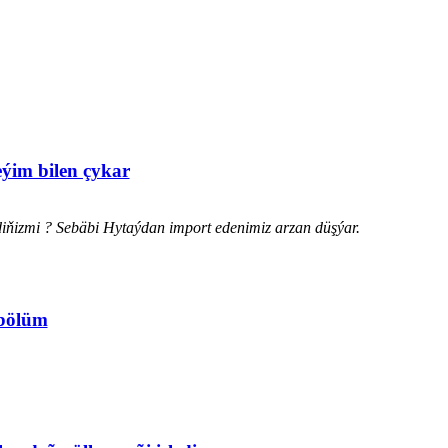
eýim bilen çykar
diňizmi ? Sebäbi Hytaýdan import edenimiz arzan düşýar.
 bölüm