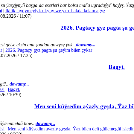
su ýazyjynyň başga-da eserleri bar bolsa maňa ugradaýyň haýyş. Ýazye
mi
|
Ikilik, aýdymçylyk ukyby we ş.m. hakda kelam agyz
.08.2026 / 11:07)
2026. Pagtaçy gyz pagta şu g
si gelse eksin ana şondan gowysy ýok
...
dowamy...
r
|
2026. Pagtaçy gyz pagta şu geýim bilen çykar
07.2026 / 17:25)
Bagyt.
gt?
...
dowamy...
äsi
|
Bagyt.
26 / 10:39)
Men seni küýsedim aýazly gyşda, Ýaz bil
öýlemmeldä how
...
dowamy...
äsi
|
Men seni küýsedim aýazly gyşda, Ýaz bilen deñ güllemegñi isledi