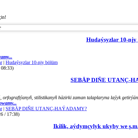
çin!
r
Hudaýsyzlar 10-njy
amy...
r
|
Hudaýsyzlar 10-njy bölüm
 08:33)
SEBÄP DIŇE UTАNÇ-
orfografiýanyň, stilistikanyň häzirki zaman talaplaryna laýyk getir
owamy...
r
|
SEBÄP DIŇE UTАNÇ-HАÝADАMY?
6 / 17:38)
Ikilik, aýdymçylyk ukyby we ş.m