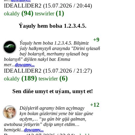
IDEALLIDER2
(15.07.2026 / 20:44)
(94)
(1)
okaldy
teswirler
Ýaşuly hem bolsa 1.2.3.4.5.
+9
Ýaşuly hem bolsa 1.2.3.4.5. Bilşimiz
ýaly halkymyzyň arasynda "Dirini sylasaň
baý bolarsyň, merhumy sylasaň beg
bolarsyň" diýilen nakyl bar. Emma
mer
...
dowamy...
IDEALLIDER2
(15.07.2026 / 21:27)
(189)
(6)
okaldy
teswirler
Sen diňe umyt et uýam, umyt et!
+12
Düýşleriň agramy bilen açylmagy
kyn bolan gözlerimi yene bir täze güne
açdym,… “şu gün bir gijä galman,
awtobusa ýetişerin” diyip umyt etdim…
hemişeki
...
dowamy...