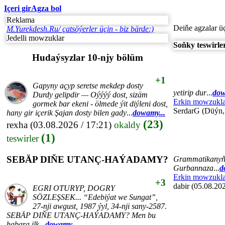
Içeri gir
Agza bol
Reklama
Deiňe agzalar ü
M.Yurekdesh.Ru/ çatsöýerler üçin - biz bärde:)
Jedelli mowzuklar
Soňky teswirle
Hudaýsyzlar 10-njy bölüm
+1
Gapyny açyp seretse mekdep dosty
yetirip dur
...
dow
Durdy gelipdir — Oýýýý dost, sizäm
Erkin mowzukla
gormek bar ekeni - ölmede ýit diýleni dost,
SerdarG (Düýn,
hany gir içerik Şajan dosty bilen gady
...
dowamy...
(23)
rexha
(03.08.2026 / 17:21)
okaldy
(1)
teswirler
SEBÄP DIŇE UTАNÇ-HАÝADАMY?
Grammatikanyň, 
Gurbannaza
...
d
Erkin mowzukla
+3
dabir (05.08.202
EGRI ОTURYP, DОGRY
SÖZLEŞSEK... “Edebiýat we Sungаt”,
27-nji аwgust, 1987 ýyl, 34-nji sаny-2587.
SEBÄP DIŇE UTАNÇ-HАÝADАMY? Men bu
hаbаrа ilk
...
dowamy...