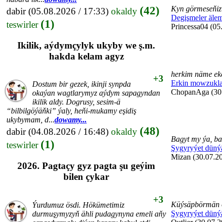
(42)
Kyn görmeseňiz 
dabir
(05.08.2026 / 17:33)
okaldy
Degişmeler äle
(1)
teswirler
Princessa04 (05
Ikilik, aýdymçylyk ukyby we ş.m.
hakda kelam agyz
herkim näme eke
+3
Erkin mowzukla
Dostum bir gezek, ikinji synpda
ChopanAga (30.
okaýan wagtlarymyz aýdym sapagyndan
ikilik aldy. Dogrusy, sesim-ä
“bilbilgöýäňki” ýaly, heňi-mukamy eşidiş
ukybymam, d
...
dowamy...
(48)
dabir
(04.08.2026 / 16:48)
okaldy
Bagyt my ýa, ba
(1)
teswirler
Şygyryýet düný
Mizan (30.07.20
2026. Pagtaçy gyz pagta şu geýim
bilen çykar
+3
Küýsäpbörmän 
Ýurdumuz ösdi. Hökümetimiz
Şygyryýet düný
durmuşymyzyň ähli pudagynyna emeli aňy