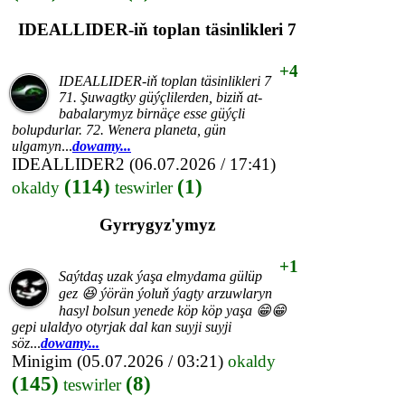
IDEALLIDER-iň toplan täsinlikleri 7
+4
IDEALLIDER-iň toplan täsinlikleri 7
71. Şuwagtky güýçlilerden, biziň at-
babalarymyz birnäçe esse güýçli
bolupdurlar. 72. Wenera planeta, gün
ulgamyn
...
dowamy...
IDEALLIDER2
(06.07.2026 / 17:41)
(114)
(1)
okaldy
teswirler
Gyrrygyz'ymyz
+1
Saýtdaş uzak ýaşa elmydama gülüp
gez 😆 ýörän ýoluň ýagty arzuwlaryn
hasyl bolsun yenede köp köp yaşa 😁😁
gepi ulaldyo otyrjak dal kan suyji suyji
söz
...
dowamy...
Minigim
(05.07.2026 / 03:21)
okaldy
(145)
(8)
teswirler