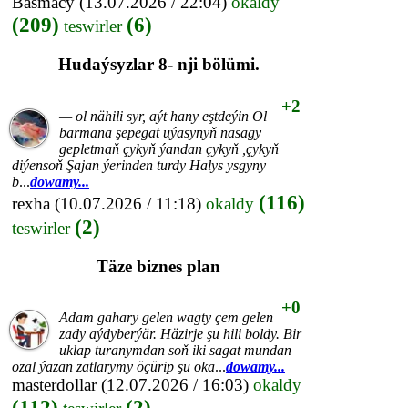
Basmacy
(13.07.2026 / 22:04)
okaldy
(209)
(6)
teswirler
Hudaýsyzlar 8- nji bölümi.
+2
— ol nähili syr, aýt hany eştdeýin Ol
barmana şepegat uýasynyň nasagy
gepletmaň çykyň ýandan çykyň ,çykyň
diýensoň Şajan ýerinden turdy Halys ysgyny
b
...
dowamy...
(116)
rexha
(10.07.2026 / 11:18)
okaldy
(2)
teswirler
Täze biznes plan
+0
Adam gahary gelen wagty çem gelen
zady aýdyberýär. Häzirje şu hili boldy. Bir
uklap turanymdan soň iki sagat mundan
ozal ýazan zatlarymy öçürip şu oka
...
dowamy...
masterdollar
(12.07.2026 / 16:03)
okaldy
(112)
(2)