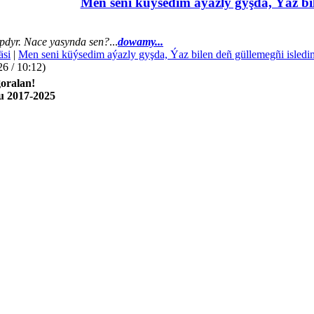
Men seni küýsedim aýazly gyşda, Ýaz bil
dyr. Nace yasynda sen?
...
dowamy...
äsi
|
Men seni küýsedim aýazly gyşda, Ýaz bilen deñ güllemegñi isledi
26 / 10:12)
oralan!
u 2017-2025