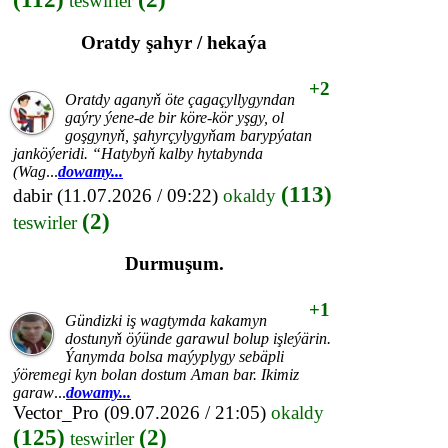
teswirler
Oratdy şahyr / hekaýa
+2
Oratdy aganyň öte çagaçyllygyndan
gaýry ýene-de bir köre-kör yşgy, ol
goşgynyň, şahyrçylygyňam barypýatan
janköýeridi. “Hatybyň kalby hytabynda
(Wag
...
dowamy...
(113)
dabir
(11.07.2026 / 09:22)
okaldy
(2)
teswirler
Durmuşum.
+1
Gündizki iş wagtymda kakamyn
dostunyň öýünde garawul bolup işleýärin.
Ýanymda bolsa maýyplygy sebäpli
ýöremegi kyn bolan dostum Aman bar. Ikimiz
garaw
...
dowamy...
Vector_Pro
(09.07.2026 / 21:05)
okaldy
(125)
(2)
teswirler