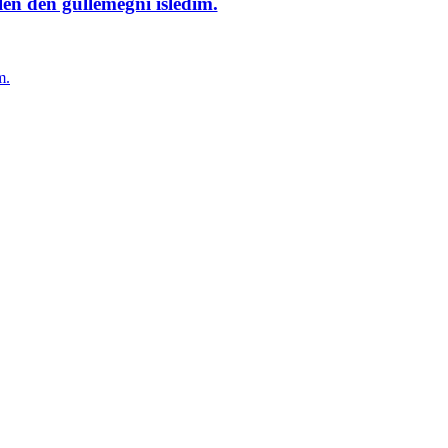
en deñ güllemegñi isledim.
m.