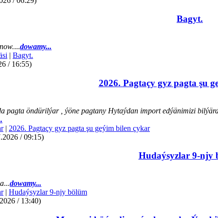
026 / 06:29)
Bagyt.
now.
...
dowamy...
äsi
|
Bagyt.
26 / 16:55)
2026. Pagtaçy gyz pagta şu g
a pagta öndürilýar , ýöne pagtany Hytaýdan import edýänimizi bilýär
.
r
|
2026. Pagtaçy gyz pagta şu geýim bilen çykar
.2026 / 09:15)
Hudaýsyzlar 9-njy
da
...
dowamy...
r
|
Hudaýsyzlar 9-njy bölüm
2026 / 13:40)