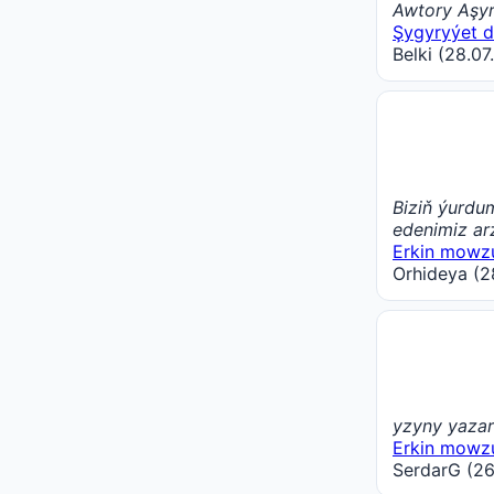
Awtory Aşy
Şygyryýet d
Belki (28.07
Biziň ýurdu
edenimiz ar
Erkin mowz
Orhideya (2
yzyny yaza
Erkin mowz
SerdarG (26