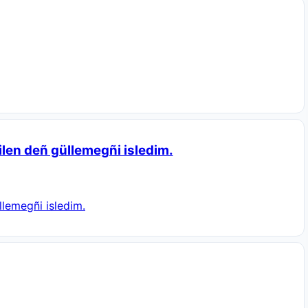
len deñ güllemegñi isledim.
lemegñi isledim.