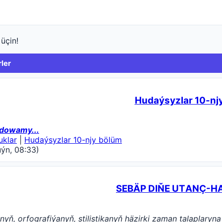
üçin!
ler
Hudaýsyzlar 10-nj
dowamy...
uklar
|
Hudaýsyzlar 10-njy bölüm
ýn, 08:33)
SEBÄP DIŇE UTАNÇ-
yň, orfografiýanyň, stilistikanyň häzirki zaman talaplar