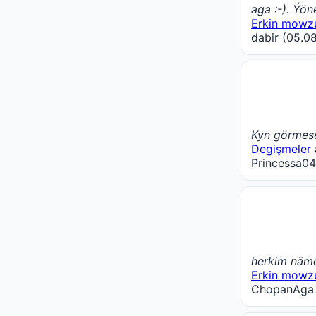
aga :-). Ýö
Erkin mowz
dabir (05.08
Kyn görmese
Degişmeler 
Princessa04
herkim näme
Erkin mowz
ChopanAga (