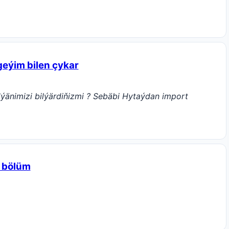
geýim bilen çykar
ýänimizi bilýärdiňizmi ? Sebäbi Hytaýdan import
 bölüm