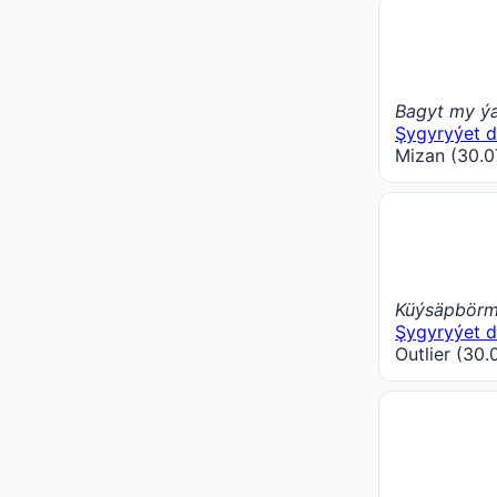
Bagyt my ýa
Şygyryýet d
Mizan (30.0
Küýsäpbörm
Şygyryýet d
Outlier (30.