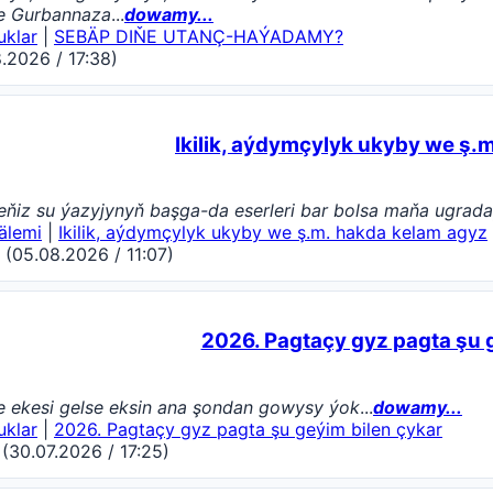
ne Gurbannaza
...
dowamy...
uklar
|
SEBÄP DIŇE UTАNÇ-HАÝADАMY?
.2026 / 17:38)
Ikilik, aýdymçylyk ukyby we ş.
ňiz su ýazyjynyň başga-da eserleri bar bolsa maňa ugradaý
älemi
|
Ikilik, aýdymçylyk ukyby we ş.m. hakda kelam agyz
 (05.08.2026 / 11:07)
2026. Pagtaçy gyz pagta şu 
 ekesi gelse eksin ana şondan gowysy ýok
...
dowamy...
uklar
|
2026. Pagtaçy gyz pagta şu geýim bilen çykar
30.07.2026 / 17:25)