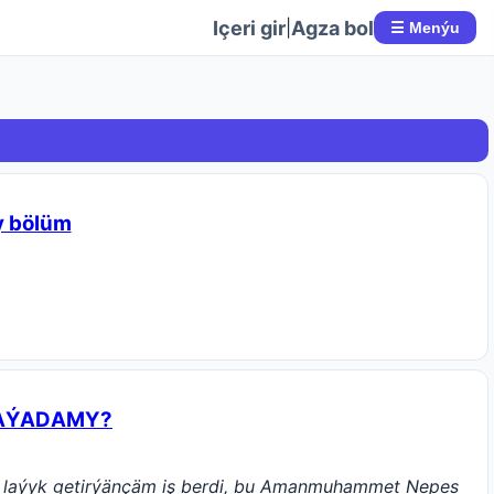
Içeri gir
Agza bol
|
☰ Menýu
y bölüm
HАÝADАMY?
yna laýyk getirýänçäm iş berdi, bu Amanmuhammet Nepes