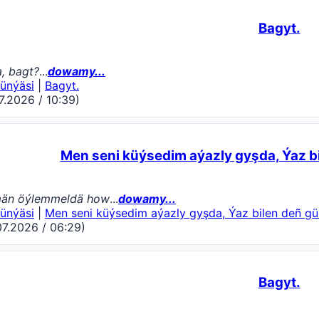
Bagyt.
, bagt?
...
dowamy...
ünýäsi
|
Bagyt.
7.2026 / 10:39)
Men seni küýsedim aýazly gyşda, Ýaz bi
än öýlemmeldä how
...
dowamy...
ünýäsi
|
Men seni küýsedim aýazly gyşda, Ýaz bilen deñ gül
07.2026 / 06:29)
Bagyt.