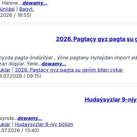
r Hanow.
...
dowamy...
ünýäsi
|
Bagyt.
.2026 / 16:55)
2026. Pagtaçy gyz pagta şu 
myzda pagta öndürilýar , ýöne pagtany Hytaýdan import ed
zan düşýar. Ýene
...
dowamy...
uklar
|
2026. Pagtaçy gyz pagta şu geýim bilen çykar
8.07.2026 / 09:15)
Hudaýsyzlar 9-njy
rsynda
...
dowamy...
uklar
|
Hudaýsyzlar 9-njy bölüm
.07.2026 / 13:40)