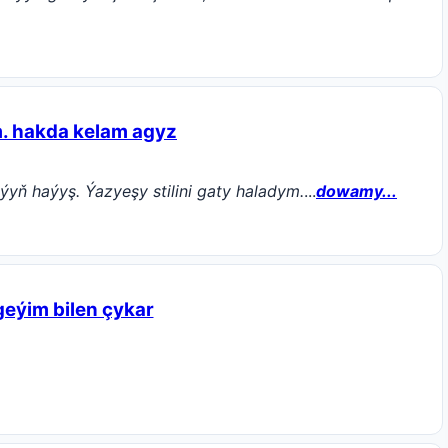
m. hakda kelam agyz
yň haýyş. Ýazyeşy stilini gaty haladym.
...
dowamy...
geýim bilen çykar