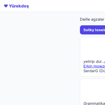
❤️ Yürekdeş
Deiňe agzalar 
Soňky teswir
yetirip dur
...
Erkin mowz
SerdarG (Dü
Grammatikan