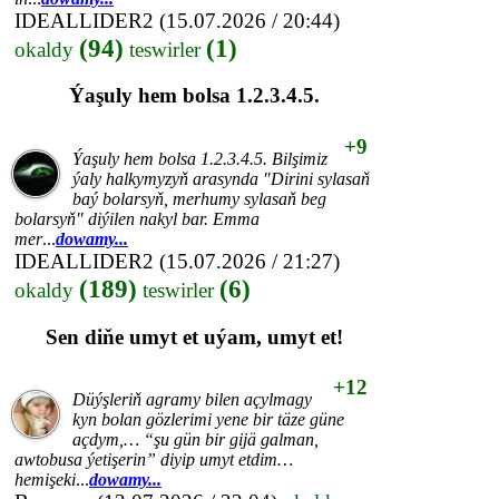
IDEALLIDER2
(15.07.2026 / 20:44)
(94)
(1)
okaldy
teswirler
Ýaşuly hem bolsa 1.2.3.4.5.
+9
Ýaşuly hem bolsa 1.2.3.4.5. Bilşimiz
ýaly halkymyzyň arasynda "Dirini sylasaň
baý bolarsyň, merhumy sylasaň beg
bolarsyň" diýilen nakyl bar. Emma
mer
...
dowamy...
IDEALLIDER2
(15.07.2026 / 21:27)
(189)
(6)
okaldy
teswirler
Sen diňe umyt et uýam, umyt et!
+12
Düýşleriň agramy bilen açylmagy
kyn bolan gözlerimi yene bir täze güne
açdym,… “şu gün bir gijä galman,
awtobusa ýetişerin” diyip umyt etdim…
hemişeki
...
dowamy...