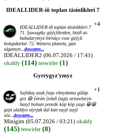
IDEALLIDER-iň toplan täsinlikleri 7
+4
IDEALLIDER-iň toplan täsinlikleri 7
71. Şuwagtky güýçlilerden, biziň at-
babalarymyz birnäçe esse güýçli
bolupdurlar. 72. Wenera planeta, gün
ulgamyn
...
dowamy...
IDEALLIDER2
(06.07.2026 / 17:41)
(114)
(1)
okaldy
teswirler
Gyrrygyz'ymyz
+1
Saýtdaş uzak ýaşa elmydama gülüp
gez 😆 ýörän ýoluň ýagty arzuwlaryn
hasyl bolsun yenede köp köp yaşa 😁😁
gepi ulaldyo otyrjak dal kan suyji suyji
söz
...
dowamy...
Minigim
(05.07.2026 / 03:21)
okaldy
(145)
(8)
teswirler