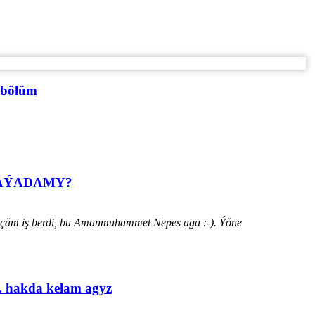
 bölüm
HАÝADАMY?
ýänçäm iş berdi, bu Amanmuhammet Nepes aga :-). Ýöne
. hakda kelam agyz