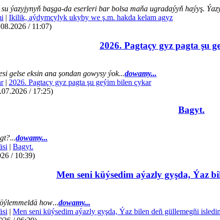
su ýazyjynyň başga-da eserleri bar bolsa maňa ugradaýyň haýyş. Ýazye
mi
|
Ikilik, aýdymçylyk ukyby we ş.m. hakda kelam agyz
.08.2026 / 11:07)
2026. Pagtaçy gyz pagta şu g
si gelse eksin ana şondan gowysy ýok
...
dowamy...
r
|
2026. Pagtaçy gyz pagta şu geýim bilen çykar
07.2026 / 17:25)
Bagyt.
gt?
...
dowamy...
äsi
|
Bagyt.
26 / 10:39)
Men seni küýsedim aýazly gyşda, Ýaz bil
öýlemmeldä how
...
dowamy...
äsi
|
Men seni küýsedim aýazly gyşda, Ýaz bilen deñ güllemegñi isledi