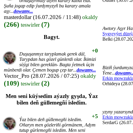
Outlier (30.07.2
ornaşdyrmaly diýen karary kabul etdi.
Şuňa jogap edip ýurdymyzyň bu karary amala
aşy
...
dowamy...
masterdollar
(16.07.2026 / 11:48)
okaldy
(266)
(7)
teswirler
Awtory Aşyr Ha
Şygyryýet düný
Bagyt.
Belki (28.07.20
+0
Duşuşanmyz taryplamak gerek däl,
Tarypdan has gözel günlerdi olar. İkimizi
söýgi bilen gereklän- Bagta ýetmek üçin
Biziň ýurdumyzd
münberdi olar. Çemen bogup çep tar
...
dowamy...
Ýene
...
dowamy..
Vector_Pro
(28.07.2026 / 07:25)
okaldy
Erkin mowzukla
(109)
(2)
teswirler
Orhideya (28.07
Men seni küýsedim aýazly gyşda, Ýaz
bilen deñ güllemegñi isledim.
yzyny yazarsyn
+5
Erkin mowzukla
Ýaz bilen deñ güllemegñi isledim.
SerdarG (26.07.
Oñaryn men gözleriñi görmänem, Adym
tutup gürlemegñi isledim. Men seni