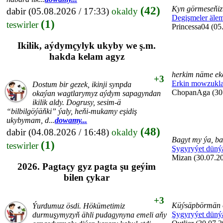
(42)
Kyn görmeseňiz 
dabir
(05.08.2026 / 17:33)
okaldy
Degişmeler äle
(1)
teswirler
Princessa04 (05
Ikilik, aýdymçylyk ukyby we ş.m.
hakda kelam agyz
herkim näme eke
+3
Erkin mowzukla
Dostum bir gezek, ikinji synpda
ChopanAga (30.
okaýan wagtlarymyz aýdym sapagyndan
ikilik aldy. Dogrusy, sesim-ä
“bilbilgöýäňki” ýaly, heňi-mukamy eşidiş
ukybymam, d
...
dowamy...
(48)
dabir
(04.08.2026 / 16:48)
okaldy
Bagyt my ýa, ba
(1)
teswirler
Şygyryýet düný
Mizan (30.07.20
2026. Pagtaçy gyz pagta şu geýim
bilen çykar
+3
Küýsäpbörmän 
Ýurdumuz ösdi. Hökümetimiz
Şygyryýet düný
durmuşymyzyň ähli pudagynyna emeli aňy