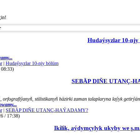
çin!
r
Hudaýsyzlar 10-njy
amy...
r
|
Hudaýsyzlar 10-njy bölüm
 08:33)
SEBÄP DIŇE UTАNÇ-
orfografiýanyň, stilistikanyň häzirki zaman talaplaryna laýyk getir
owamy...
r
|
SEBÄP DIŇE UTАNÇ-HАÝADАMY?
6 / 17:38)
Ikilik, aýdymçylyk ukyby we ş.m