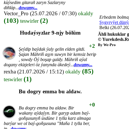
küýsedim gitarañ zaryn Sazlaryny
diñläp
...
dowamy...
Vector_Pro
(25.07.2026 / 07:30)
okaldy
Erbedem bolmap
(103)
(2)
teswirler
Şygyryýet düný
Belki (26.07.20
Hudaýsyzlar 9-njy bölüm
Ähli hukuklar g
© Yurekdesh.R
By We-Pro
+2
Şeýdip baýdak ýaly gelin elden gitdi.
Şajan Mähriň aşyn suwyn bir kemsiz berip
, sowdy Öý boşap galdy. Mähriň aýal
dogany ekizjeleri öz ýanynda äkedeý
...
dowamy...
(85)
rexha
(21.07.2026 / 15:12)
okaldy
(1)
teswirler
Bu dogry emma bu aldaw.
+0
Bu dogry emma bu aldaw. Bir
wakany aýdaýyn. Bir garyp adam baý-
goňşusunyň üsdüne 1 tylla karz almaga
barýar we ol baý-goňşusuna "Maňa 1 tylla ber,
in
...
dowamy...