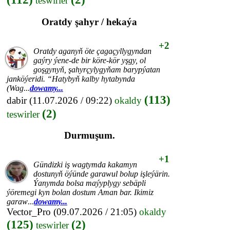
teswirler
Oratdy şahyr / hekaýa
+2
Oratdy aganyň öte çagaçyllygyndan
gaýry ýene-de bir köre-kör yşgy, ol
goşgynyň, şahyrçylygyňam barypýatan
janköýeridi. “Hatybyň kalby hytabynda
(Wag
...
dowamy...
(113)
dabir
(11.07.2026 / 09:22)
okaldy
(2)
teswirler
Durmuşum.
+1
Gündizki iş wagtymda kakamyn
dostunyň öýünde garawul bolup işleýärin.
Ýanymda bolsa maýyplygy sebäpli
ýöremegi kyn bolan dostum Aman bar. Ikimiz
garaw
...
dowamy...
Vector_Pro
(09.07.2026 / 21:05)
okaldy
(125)
(2)
teswirler