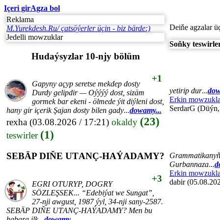
Içeri gir
Agza bol
Reklama
Deiňe agzalar ü
M.Yurekdesh.Ru/ çatsöýerler üçin - biz bärde:)
Jedelli mowzuklar
Soňky teswirle
Hudaýsyzlar 10-njy bölüm
+1
Gapyny açyp seretse mekdep dosty
yetirip dur
...
dow
Durdy gelipdir — Oýýýý dost, sizäm
Erkin mowzukla
gormek bar ekeni - ölmede ýit diýleni dost,
SerdarG (Düýn,
hany gir içerik Şajan dosty bilen gady
...
dowamy...
(23)
rexha
(03.08.2026 / 17:21)
okaldy
(1)
teswirler
SEBÄP DIŇE UTАNÇ-HАÝADАMY?
Grammatikanyň, 
Gurbannaza
...
d
Erkin mowzukla
+3
dabir (05.08.202
EGRI ОTURYP, DОGRY
SÖZLEŞSEK... “Edebiýat we Sungаt”,
27-nji аwgust, 1987 ýyl, 34-nji sаny-2587.
SEBÄP DIŇE UTАNÇ-HАÝADАMY? Men bu
hаbаrа ilk
...
dowamy...