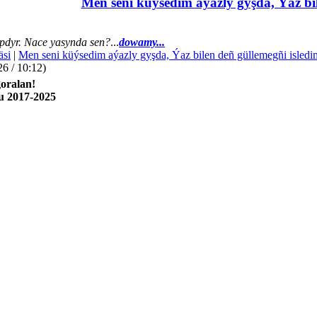
Men seni küýsedim aýazly gyşda, Ýaz bil
dyr. Nace yasynda sen?
...
dowamy...
äsi
|
Men seni küýsedim aýazly gyşda, Ýaz bilen deñ güllemegñi isledi
26 / 10:12)
oralan!
u 2017-2025