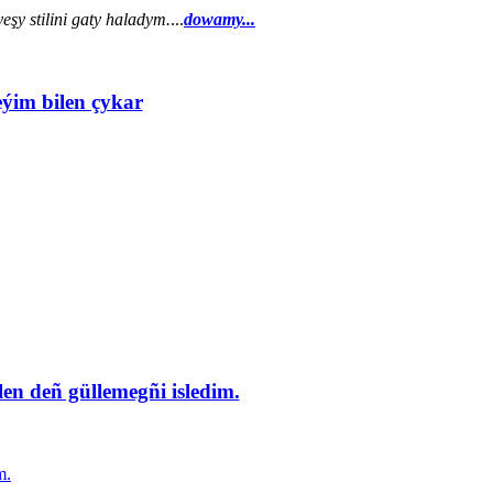
şy stilini gaty haladym.
...
dowamy...
eýim bilen çykar
en deñ güllemegñi isledim.
m.