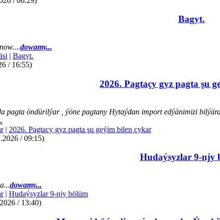
026 / 06:29)
Bagyt.
now.
...
dowamy...
äsi
|
Bagyt.
26 / 16:55)
2026. Pagtaçy gyz pagta şu g
a pagta öndürilýar , ýöne pagtany Hytaýdan import edýänimizi bilýär
.
r
|
2026. Pagtaçy gyz pagta şu geýim bilen çykar
.2026 / 09:15)
Hudaýsyzlar 9-njy
da
...
dowamy...
r
|
Hudaýsyzlar 9-njy bölüm
2026 / 13:40)