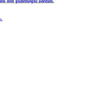
en deñ güllemegñi isledim.
m.