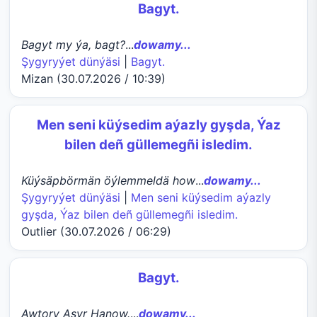
Bagyt.
Bagyt my ýa, bagt?
...
dowamy...
Şygyryýet dünýäsi
|
Bagyt.
Mizan (30.07.2026 / 10:39)
Men seni küýsedim aýazly gyşda, Ýaz
bilen deñ güllemegñi isledim.
Küýsäpbörmän öýlemmeldä how
...
dowamy...
Şygyryýet dünýäsi
|
Men seni küýsedim aýazly
gyşda, Ýaz bilen deñ güllemegñi isledim.
Outlier (30.07.2026 / 06:29)
Bagyt.
Awtory Aşyr Hanow.
...
dowamy...