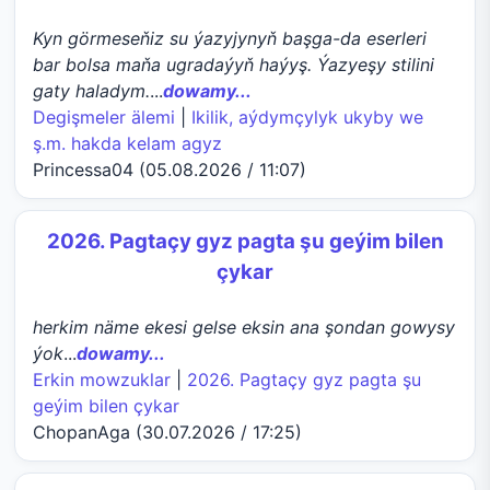
Kyn görmeseňiz su ýazyjynyň başga-da eserleri
bar bolsa maňa ugradaýyň haýyş. Ýazyeşy stilini
gaty haladym.
...
dowamy...
Degişmeler älemi
|
Ikilik, aýdymçylyk ukyby we
ş.m. hakda kelam agyz
Princessa04 (05.08.2026 / 11:07)
2026. Pagtaçy gyz pagta şu geýim bilen
çykar
herkim näme ekesi gelse eksin ana şondan gowysy
ýok
...
dowamy...
Erkin mowzuklar
|
2026. Pagtaçy gyz pagta şu
geýim bilen çykar
ChopanAga (30.07.2026 / 17:25)