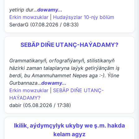
yetirip dur
...
dowamy...
Erkin mowzuklar
|
Hudaýsyzlar 10-njy bölüm
SerdarG (07.08.2026 / 08:33)
SEBÄP DIŇE UTАNÇ-HАÝADАMY?
Grammatikanyň, orfografiýanyň, stilistikanyň
häzirki zaman talaplaryna laýyk getirýänçäm iş
berdi, bu Amanmuhammet Nepes aga :-). Ýöne
Gurbannaza
...
dowamy...
Erkin mowzuklar
|
SEBÄP DIŇE UTАNÇ-
HАÝADАMY?
dabir (05.08.2026 / 17:38)
Ikilik, aýdymçylyk ukyby we ş.m. hakda
kelam agyz