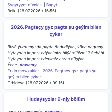
Şygyryýet dünýäsi
|
Bagyt.
Belki (28.07.2026 / 16:55)
2026. Pagtaçy gyz pagta şu geýim bilen
çykar
Biziň ýurdumyzda pagta öndürilýar , ýöne pagtany
Hytaýdan import edýänimizi bilýärdiňizmi ? Sebäbi
Hytaýdan import edenimiz arzan düşýar.
Ýene
...
dowamy...
Erkin mowzuklar
|
2026. Pagtaçy gyz pagta şu
geýim bilen çykar
Orhideya (28.07.2026 / 09:15)
Hudaýsyzlar 9-njy bölüm
yzyny yazarsynda
...
dowamy...