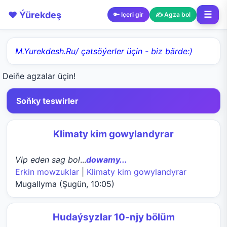
❤️ Ýürekdeş
☰
🔑 Içeri gir
✍️ Agza bol
M.Yurekdesh.Ru/ çatsöýerler üçin - biz bärde:)
Deiňe agzalar üçin!
Soňky teswirler
Klimaty kim gowylandyrar
Vip eden sag bol
...
dowamy...
Erkin mowzuklar
|
Klimaty kim gowylandyrar
Mugallyma (Şugün, 10:05)
Hudaýsyzlar 10-njy bölüm