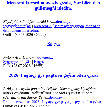
Men seni küýsedim aýazly gyşda, Ýaz bilen deñ
güllemegñi isledim.
Küýsäpbörmän öýlemmeldä how
...
dowamy...
Şygyryýet dünýäsi
|
Men seni küýsedim aýazly gyşda, Ýaz bilen
deñ güllemegñi isledim.
Outlier (30.07.2026 / 06:29)
Bagyt.
Awtory Aşyr Hanow.
...
dowamy...
Şygyryýet dünýäsi
|
Bagyt.
Belki (28.07.2026 / 16:55)
2026. Pagtaçy gyz pagta şu geýim bilen çykar
Biziň ýurdumyzda pagta öndürilýar , ýöne pagtany Hytaýdan
import edýänimizi bilýärdiňizmi ? Sebäbi Hytaýdan import
edenimiz arzan düşýar. Ýene
...
dowamy...
Erkin mowzuklar
|
2026. Pagtaçy gyz pagta şu geýim bilen çykar
Orhideya (28.07.2026 / 09:15)