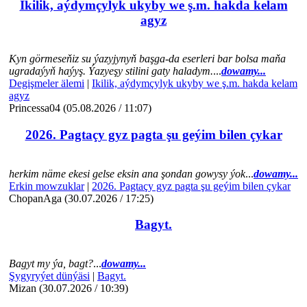
Ikilik, aýdymçylyk ukyby we ş.m. hakda kelam
agyz
Kyn görmeseňiz su ýazyjynyň başga-da eserleri bar bolsa maňa
ugradaýyň haýyş. Ýazyeşy stilini gaty haladym.
...
dowamy...
Degişmeler älemi
|
Ikilik, aýdymçylyk ukyby we ş.m. hakda kelam
agyz
Princessa04 (05.08.2026 / 11:07)
2026. Pagtaçy gyz pagta şu geýim bilen çykar
herkim näme ekesi gelse eksin ana şondan gowysy ýok
...
dowamy...
Erkin mowzuklar
|
2026. Pagtaçy gyz pagta şu geýim bilen çykar
ChopanAga (30.07.2026 / 17:25)
Bagyt.
Bagyt my ýa, bagt?
...
dowamy...
Şygyryýet dünýäsi
|
Bagyt.
Mizan (30.07.2026 / 10:39)