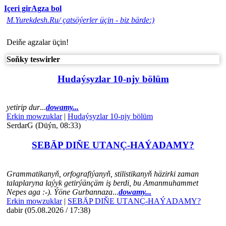
Içeri gir
Agza bol
M.Yurekdesh.Ru/ çatsöýerler üçin - biz bärde:)
Deiňe agzalar üçin!
Soňky teswirler
Hudaýsyzlar 10-njy bölüm
yetirip dur
...
dowamy...
Erkin mowzuklar
|
Hudaýsyzlar 10-njy bölüm
SerdarG (Düýn, 08:33)
SEBÄP DIŇE UTАNÇ-HАÝADАMY?
Grammatikanyň, orfografiýanyň, stilistikanyň häzirki zaman
talaplaryna laýyk getirýänçäm iş berdi, bu Amanmuhammet
Nepes aga :-). Ýöne Gurbannaza
...
dowamy...
Erkin mowzuklar
|
SEBÄP DIŇE UTАNÇ-HАÝADАMY?
dabir (05.08.2026 / 17:38)