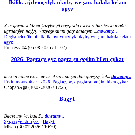
Ikilik, aýdymçylyk ukyby we ş.m. hakda kelam
agyz
Kyn görmeseňiz su ýazyjynyň başga-da eserleri bar bolsa maňa
ugradaýyň haýyş. Ýazyeşy stilini gaty haladym.
...
dowamy...
Degişmeler älemi
|
Ikilik, aýdymçylyk ukyby we ş.m. hakda kelam
agyz
Princessa04 (05.08.2026 / 11:07)
2026. Pagtaçy gyz pagta şu geýim bilen çykar
herkim näme ekesi gelse eksin ana şondan gowysy ýok
...
dowamy...
Erkin mowzuklar
|
2026. Pagtaçy gyz pagta şu geýim bilen çykar
ChopanAga (30.07.2026 / 17:25)
Bagyt.
Bagyt my ýa, bagt?
...
dowamy...
Şygyryýet dünýäsi
|
Bagyt.
Mizan (30.07.2026 / 10:39)