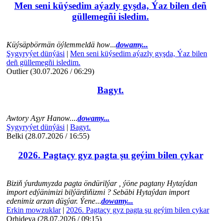
Men seni küýsedim aýazly gyşda, Ýaz bilen deñ
güllemegñi isledim.
Küýsäpbörmän öýlemmeldä how
...
dowamy...
Şygyryýet dünýäsi
|
Men seni küýsedim aýazly gyşda, Ýaz bilen
deñ güllemegñi isledim.
Outlier (30.07.2026 / 06:29)
Bagyt.
Awtory Aşyr Hanow.
...
dowamy...
Şygyryýet dünýäsi
|
Bagyt.
Belki (28.07.2026 / 16:55)
2026. Pagtaçy gyz pagta şu geýim bilen çykar
Biziň ýurdumyzda pagta öndürilýar , ýöne pagtany Hytaýdan
import edýänimizi bilýärdiňizmi ? Sebäbi Hytaýdan import
edenimiz arzan düşýar. Ýene
...
dowamy...
Erkin mowzuklar
|
2026. Pagtaçy gyz pagta şu geýim bilen çykar
Orhideya (28.07.2026 / 09:15)