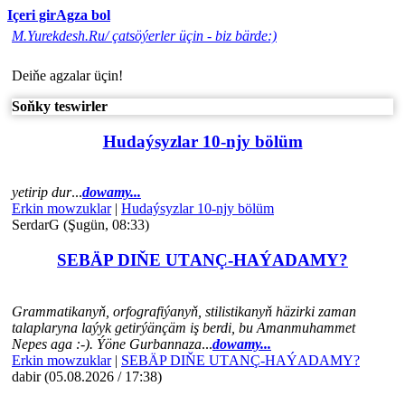
Içeri gir
Agza bol
M.Yurekdesh.Ru/ çatsöýerler üçin - biz bärde:)
Deiňe agzalar üçin!
Soňky teswirler
Hudaýsyzlar 10-njy bölüm
yetirip dur
...
dowamy...
Erkin mowzuklar
|
Hudaýsyzlar 10-njy bölüm
SerdarG (Şugün, 08:33)
SEBÄP DIŇE UTАNÇ-HАÝADАMY?
Grammatikanyň, orfografiýanyň, stilistikanyň häzirki zaman
talaplaryna laýyk getirýänçäm iş berdi, bu Amanmuhammet
Nepes aga :-). Ýöne Gurbannaza
...
dowamy...
Erkin mowzuklar
|
SEBÄP DIŇE UTАNÇ-HАÝADАMY?
dabir (05.08.2026 / 17:38)