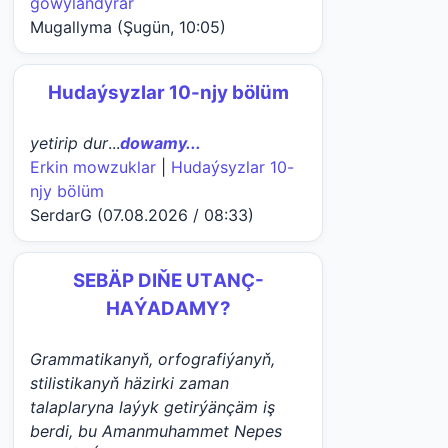
gowylandyrar
Mugallyma (Şugün, 10:05)
Hudaýsyzlar 10-njy bölüm
yetirip dur
...
dowamy...
Erkin mowzuklar
|
Hudaýsyzlar 10-
njy bölüm
SerdarG (07.08.2026 / 08:33)
SEBÄP DIŇE UTАNÇ-
HАÝADАMY?
Grammatikanyň, orfografiýanyň,
stilistikanyň häzirki zaman
talaplaryna laýyk getirýänçäm iş
berdi, bu Amanmuhammet Nepes