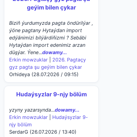
geýim bilen çykar
Biziň ýurdumyzda pagta öndürilýar ,
ýöne pagtany Hytaýdan import
edýänimizi bilýärdiňizmi ? Sebäbi
Hytaýdan import edenimiz arzan
düşýar. Ýene
...
dowamy...
Erkin mowzuklar
|
2026. Pagtaçy
gyz pagta şu geýim bilen çykar
Orhideya (28.07.2026 / 09:15)
Hudaýsyzlar 9-njy bölüm
yzyny yazarsynda
...
dowamy...
Erkin mowzuklar
|
Hudaýsyzlar 9-
njy bölüm
SerdarG (26.07.2026 / 13:40)