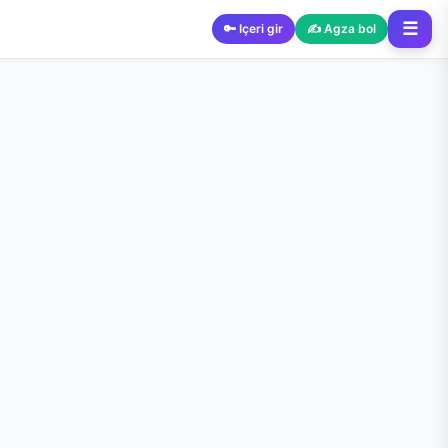
☰
🔑 Içeri gir
✍️ Agza bol