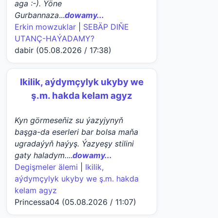
aga :-). Ýöne
Gurbannaza
...
dowamy...
Erkin mowzuklar
|
SEBÄP DIŇE
UTАNÇ-HАÝADАMY?
dabir (05.08.2026 / 17:38)
Ikilik, aýdymçylyk ukyby we
ş.m. hakda kelam agyz
Kyn görmeseňiz su ýazyjynyň
başga-da eserleri bar bolsa maňa
ugradaýyň haýyş. Ýazyeşy stilini
gaty haladym.
...
dowamy...
Degişmeler älemi
|
Ikilik,
aýdymçylyk ukyby we ş.m. hakda
kelam agyz
Princessa04 (05.08.2026 / 11:07)