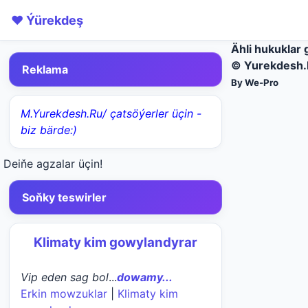
❤️ Ýürekdeş
Ähli hukuklar 
© Yurekdesh.
Reklama
By We-Pro
M.Yurekdesh.Ru/ çatsöýerler üçin -
biz bärde:)
Deiňe agzalar üçin!
Soňky teswirler
Klimaty kim gowylandyrar
Vip eden sag bol
...
dowamy...
Erkin mowzuklar
|
Klimaty kim