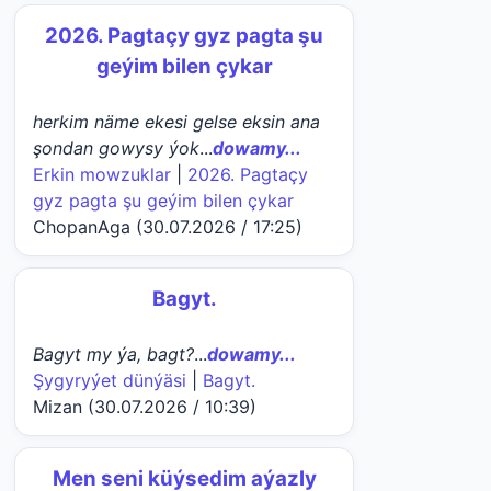
2026. Pagtaçy gyz pagta şu
geýim bilen çykar
herkim näme ekesi gelse eksin ana
şondan gowysy ýok
...
dowamy...
Erkin mowzuklar
|
2026. Pagtaçy
gyz pagta şu geýim bilen çykar
ChopanAga (30.07.2026 / 17:25)
Bagyt.
Bagyt my ýa, bagt?
...
dowamy...
Şygyryýet dünýäsi
|
Bagyt.
Mizan (30.07.2026 / 10:39)
Men seni küýsedim aýazly