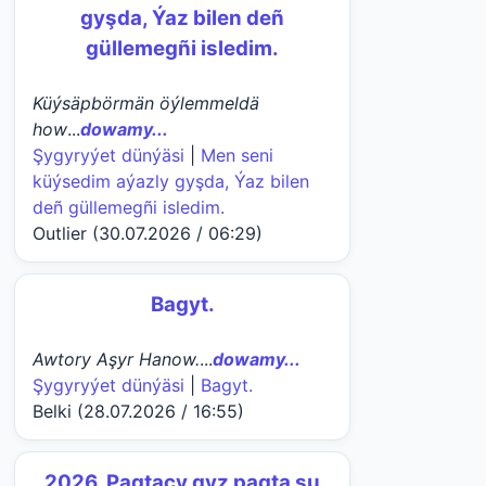
gyşda, Ýaz bilen deñ
güllemegñi isledim.
Küýsäpbörmän öýlemmeldä
how
...
dowamy...
Şygyryýet dünýäsi
|
Men seni
küýsedim aýazly gyşda, Ýaz bilen
deñ güllemegñi isledim.
Outlier (30.07.2026 / 06:29)
Bagyt.
Awtory Aşyr Hanow.
...
dowamy...
Şygyryýet dünýäsi
|
Bagyt.
Belki (28.07.2026 / 16:55)
2026. Pagtaçy gyz pagta şu