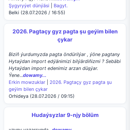
Şygyryýet dünýäsi
|
Bagyt.
Belki (28.07.2026 / 16:55)
2026. Pagtaçy gyz pagta şu geýim bilen
çykar
Biziň ýurdumyzda pagta öndürilýar , ýöne pagtany
Hytaýdan import edýänimizi bilýärdiňizmi ? Sebäbi
Hytaýdan import edenimiz arzan düşýar.
Ýene
...
dowamy...
Erkin mowzuklar
|
2026. Pagtaçy gyz pagta şu
geýim bilen çykar
Orhideya (28.07.2026 / 09:15)
Hudaýsyzlar 9-njy bölüm
yzyny yazarsynda
...
dowamy...