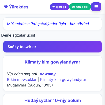
❤️ Ýürekdeş
☰
🔑 Içeri gir
✍️ Agza bol
M.Yurekdesh.Ru/ çatsöýerler üçin - biz bärde:)
Deiňe agzalar üçin!
Soňky teswirler
Klimaty kim gowylandyrar
Vip eden sag bol
...
dowamy...
Erkin mowzuklar
|
Klimaty kim gowylandyrar
Mugallyma (Şugün, 10:05)
Hudaýsyzlar 10-njy bölüm