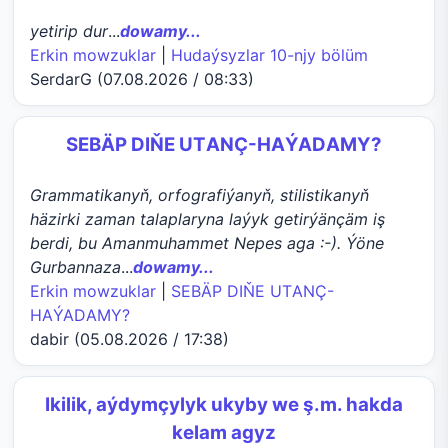
yetirip dur
...
dowamy...
Erkin mowzuklar
|
Hudaýsyzlar 10-njy bölüm
SerdarG (07.08.2026 / 08:33)
SEBÄP DIŇE UTАNÇ-HАÝADАMY?
Grammatikanyň, orfografiýanyň, stilistikanyň
häzirki zaman talaplaryna laýyk getirýänçäm iş
berdi, bu Amanmuhammet Nepes aga :-). Ýöne
Gurbannaza
...
dowamy...
Erkin mowzuklar
|
SEBÄP DIŇE UTАNÇ-
HАÝADАMY?
dabir (05.08.2026 / 17:38)
Ikilik, aýdymçylyk ukyby we ş.m. hakda
kelam agyz