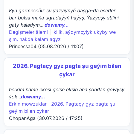
Kyn görmeseňiz su ýazyjynyň başga-da eserleri
bar bolsa maňa ugradaýyň haýyş. Ýazyeşy stilini
gaty haladym.
...
dowamy...
Degişmeler älemi
|
Ikilik, aýdymçylyk ukyby we
ş.m. hakda kelam agyz
Princessa04 (05.08.2026 / 11:07)
2026. Pagtaçy gyz pagta şu geýim bilen
çykar
herkim näme ekesi gelse eksin ana şondan gowysy
ýok
...
dowamy...
Erkin mowzuklar
|
2026. Pagtaçy gyz pagta şu
geýim bilen çykar
ChopanAga (30.07.2026 / 17:25)