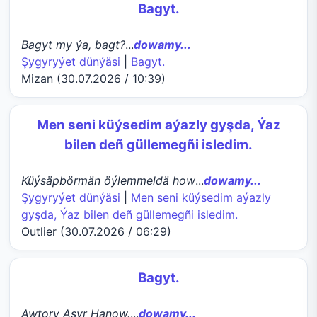
Bagyt.
Bagyt my ýa, bagt?
...
dowamy...
Şygyryýet dünýäsi
|
Bagyt.
Mizan (30.07.2026 / 10:39)
Men seni küýsedim aýazly gyşda, Ýaz
bilen deñ güllemegñi isledim.
Küýsäpbörmän öýlemmeldä how
...
dowamy...
Şygyryýet dünýäsi
|
Men seni küýsedim aýazly
gyşda, Ýaz bilen deñ güllemegñi isledim.
Outlier (30.07.2026 / 06:29)
Bagyt.
Awtory Aşyr Hanow.
...
dowamy...