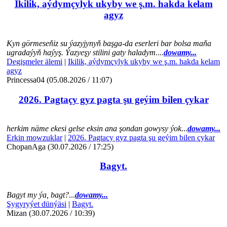
Ikilik, aýdymçylyk ukyby we ş.m. hakda kelam
agyz
Kyn görmeseňiz su ýazyjynyň başga-da eserleri bar bolsa maňa
ugradaýyň haýyş. Ýazyeşy stilini gaty haladym.
...
dowamy...
Degişmeler älemi
|
Ikilik, aýdymçylyk ukyby we ş.m. hakda kelam
agyz
Princessa04 (05.08.2026 / 11:07)
2026. Pagtaçy gyz pagta şu geýim bilen çykar
herkim näme ekesi gelse eksin ana şondan gowysy ýok
...
dowamy...
Erkin mowzuklar
|
2026. Pagtaçy gyz pagta şu geýim bilen çykar
ChopanAga (30.07.2026 / 17:25)
Bagyt.
Bagyt my ýa, bagt?
...
dowamy...
Şygyryýet dünýäsi
|
Bagyt.
Mizan (30.07.2026 / 10:39)