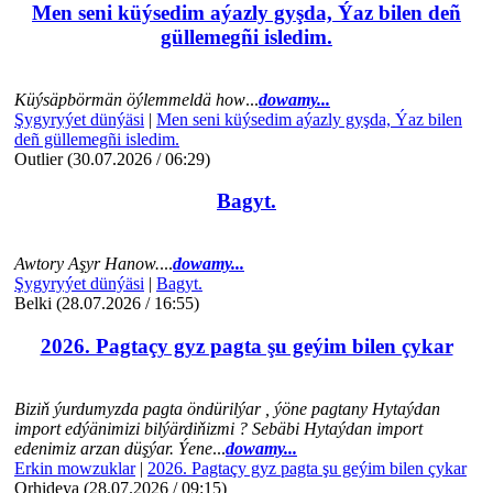
Men seni küýsedim aýazly gyşda, Ýaz bilen deñ
güllemegñi isledim.
Küýsäpbörmän öýlemmeldä how
...
dowamy...
Şygyryýet dünýäsi
|
Men seni küýsedim aýazly gyşda, Ýaz bilen
deñ güllemegñi isledim.
Outlier (30.07.2026 / 06:29)
Bagyt.
Awtory Aşyr Hanow.
...
dowamy...
Şygyryýet dünýäsi
|
Bagyt.
Belki (28.07.2026 / 16:55)
2026. Pagtaçy gyz pagta şu geýim bilen çykar
Biziň ýurdumyzda pagta öndürilýar , ýöne pagtany Hytaýdan
import edýänimizi bilýärdiňizmi ? Sebäbi Hytaýdan import
edenimiz arzan düşýar. Ýene
...
dowamy...
Erkin mowzuklar
|
2026. Pagtaçy gyz pagta şu geýim bilen çykar
Orhideya (28.07.2026 / 09:15)