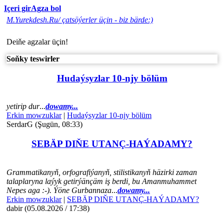
Içeri gir
Agza bol
M.Yurekdesh.Ru/ çatsöýerler üçin - biz bärde:)
Deiňe agzalar üçin!
Soňky teswirler
Hudaýsyzlar 10-njy bölüm
yetirip dur
...
dowamy...
Erkin mowzuklar
|
Hudaýsyzlar 10-njy bölüm
SerdarG (Şugün, 08:33)
SEBÄP DIŇE UTАNÇ-HАÝADАMY?
Grammatikanyň, orfografiýanyň, stilistikanyň häzirki zaman
talaplaryna laýyk getirýänçäm iş berdi, bu Amanmuhammet
Nepes aga :-). Ýöne Gurbannaza
...
dowamy...
Erkin mowzuklar
|
SEBÄP DIŇE UTАNÇ-HАÝADАMY?
dabir (05.08.2026 / 17:38)