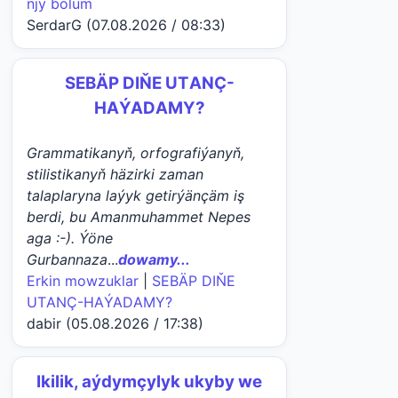
njy bölüm
SerdarG (07.08.2026 / 08:33)
SEBÄP DIŇE UTАNÇ-
HАÝADАMY?
Grammatikanyň, orfografiýanyň,
stilistikanyň häzirki zaman
talaplaryna laýyk getirýänçäm iş
berdi, bu Amanmuhammet Nepes
aga :-). Ýöne
Gurbannaza
...
dowamy...
Erkin mowzuklar
|
SEBÄP DIŇE
UTАNÇ-HАÝADАMY?
dabir (05.08.2026 / 17:38)
Ikilik, aýdymçylyk ukyby we