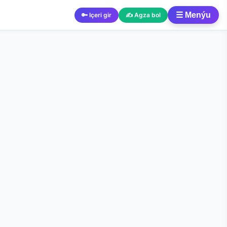
☰ Menýu
🔑 Içeri gir
✍️ Agza bol