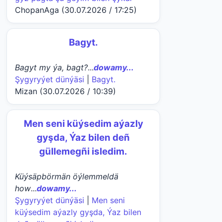
ChopanAga (30.07.2026 / 17:25)
Bagyt.
Bagyt my ýa, bagt?
...
dowamy...
Şygyryýet dünýäsi
|
Bagyt.
Mizan (30.07.2026 / 10:39)
Men seni küýsedim aýazly
gyşda, Ýaz bilen deñ
güllemegñi isledim.
Küýsäpbörmän öýlemmeldä
how
...
dowamy...
Şygyryýet dünýäsi
|
Men seni
küýsedim aýazly gyşda, Ýaz bilen