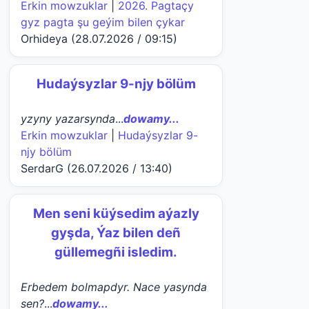
Erkin mowzuklar
|
2026. Pagtaçy
gyz pagta şu geýim bilen çykar
Orhideya (28.07.2026 / 09:15)
Hudaýsyzlar 9-njy bölüm
yzyny yazarsynda
...
dowamy...
Erkin mowzuklar
|
Hudaýsyzlar 9-
njy bölüm
SerdarG (26.07.2026 / 13:40)
Men seni küýsedim aýazly
gyşda, Ýaz bilen deñ
güllemegñi isledim.
Erbedem bolmapdyr. Nace yasynda
sen?
...
dowamy...