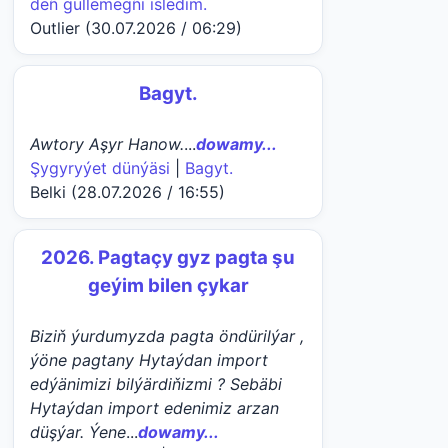
deñ güllemegñi isledim.
Outlier (30.07.2026 / 06:29)
Bagyt.
Awtory Aşyr Hanow.
...
dowamy...
Şygyryýet dünýäsi
|
Bagyt.
Belki (28.07.2026 / 16:55)
2026. Pagtaçy gyz pagta şu
geýim bilen çykar
Biziň ýurdumyzda pagta öndürilýar ,
ýöne pagtany Hytaýdan import
edýänimizi bilýärdiňizmi ? Sebäbi
Hytaýdan import edenimiz arzan
düşýar. Ýene
...
dowamy...