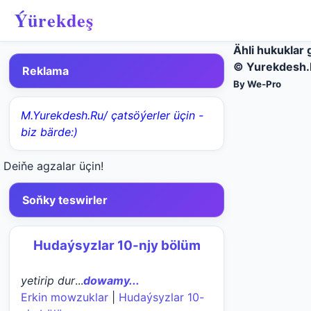
Ýürekdeş
Ähli hukuklar 
© Yurekdesh.
Reklama
By We-Pro
M.Yurekdesh.Ru/ çatsöýerler üçin -
biz bärde:)
Deiňe agzalar üçin!
Soňky teswirler
Hudaýsyzlar 10-njy bölüm
yetirip dur
...
dowamy...
Erkin mowzuklar
|
Hudaýsyzlar 10-