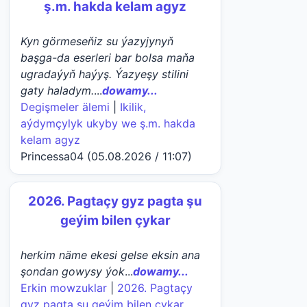
ş.m. hakda kelam agyz
Kyn görmeseňiz su ýazyjynyň
başga-da eserleri bar bolsa maňa
ugradaýyň haýyş. Ýazyeşy stilini
gaty haladym.
...
dowamy...
Degişmeler älemi
|
Ikilik,
aýdymçylyk ukyby we ş.m. hakda
kelam agyz
Princessa04 (05.08.2026 / 11:07)
2026. Pagtaçy gyz pagta şu
geýim bilen çykar
herkim näme ekesi gelse eksin ana
şondan gowysy ýok
...
dowamy...
Erkin mowzuklar
|
2026. Pagtaçy
gyz pagta şu geýim bilen çykar