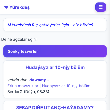
❤️ Yürekdeş
☰
M.Yurekdesh.Ru/ çatsöýerler üçin - biz bärde:)
Deiňe agzalar üçin!
Soňky teswirler
Hudaýsyzlar 10-njy bölüm
yetirip dur
...
dowamy...
Erkin mowzuklar
|
Hudaýsyzlar 10-njy bölüm
SerdarG (Düýn, 08:33)
SEBÄP DIŇE UTАNÇ-HАÝADАMY?