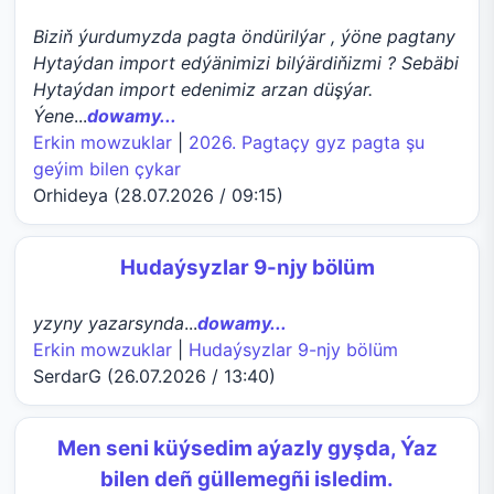
Biziň ýurdumyzda pagta öndürilýar , ýöne pagtany
Hytaýdan import edýänimizi bilýärdiňizmi ? Sebäbi
Hytaýdan import edenimiz arzan düşýar.
Ýene
...
dowamy...
Erkin mowzuklar
|
2026. Pagtaçy gyz pagta şu
geýim bilen çykar
Orhideya (28.07.2026 / 09:15)
Hudaýsyzlar 9-njy bölüm
yzyny yazarsynda
...
dowamy...
Erkin mowzuklar
|
Hudaýsyzlar 9-njy bölüm
SerdarG (26.07.2026 / 13:40)
Men seni küýsedim aýazly gyşda, Ýaz
bilen deñ güllemegñi isledim.