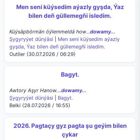
Men seni küýsedim aýazly gyşda, Ýaz
bilen deñ güllemegñi isledim.
Küýsäpbörmän öýlemmeldä how
...
dowamy...
Şygyryýet dünýäsi
|
Men seni küýsedim aýazly
gyşda, Ýaz bilen deñ güllemegñi isledim.
Outlier (30.07.2026 / 06:29)
Bagyt.
Awtory Aşyr Hanow.
...
dowamy...
Şygyryýet dünýäsi
|
Bagyt.
Belki (28.07.2026 / 16:55)
2026. Pagtaçy gyz pagta şu geýim bilen
çykar