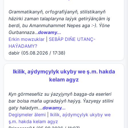
Grammatikanyň, orfografiýanyň, stilistikanyň
häzirki zaman talaplaryna laýyk getirýänçäm iş
berdi, bu Amanmuhammet Nepes aga :-). Ýöne
Gurbannaza
...
dowamy...
Erkin mowzuklar
|
SEBÄP DIŇE UTАNÇ-
HАÝADАMY?
dabir (05.08.2026 / 17:38)
Ikilik, aýdymçylyk ukyby we ş.m. hakda
kelam agyz
Kyn görmeseňiz su ýazyjynyň başga-da eserleri
bar bolsa maňa ugradaýyň haýyş. Ýazyeşy stilini
gaty haladym.
...
dowamy...
Degişmeler älemi
|
Ikilik, aýdymçylyk ukyby we
ş.m. hakda kelam agyz