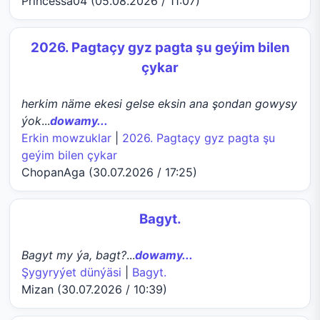
Princessa04 (05.08.2026 / 11:07)
2026. Pagtaçy gyz pagta şu geýim bilen
çykar
herkim näme ekesi gelse eksin ana şondan gowysy
ýok
...
dowamy...
Erkin mowzuklar
|
2026. Pagtaçy gyz pagta şu
geýim bilen çykar
ChopanAga (30.07.2026 / 17:25)
Bagyt.
Bagyt my ýa, bagt?
...
dowamy...
Şygyryýet dünýäsi
|
Bagyt.
Mizan (30.07.2026 / 10:39)