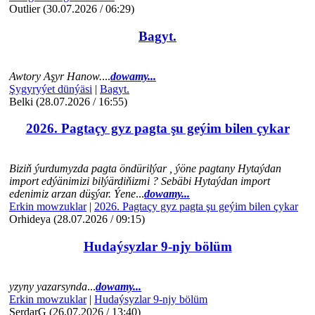
Outlier (30.07.2026 / 06:29)
Bagyt.
Awtory Aşyr Hanow.
...
dowamy...
Şygyryýet dünýäsi
|
Bagyt.
Belki (28.07.2026 / 16:55)
2026. Pagtaçy gyz pagta şu geýim bilen çykar
Biziň ýurdumyzda pagta öndürilýar , ýöne pagtany Hytaýdan
import edýänimizi bilýärdiňizmi ? Sebäbi Hytaýdan import
edenimiz arzan düşýar. Ýene
...
dowamy...
Erkin mowzuklar
|
2026. Pagtaçy gyz pagta şu geýim bilen çykar
Orhideya (28.07.2026 / 09:15)
Hudaýsyzlar 9-njy bölüm
yzyny yazarsynda
...
dowamy...
Erkin mowzuklar
|
Hudaýsyzlar 9-njy bölüm
SerdarG (26.07.2026 / 13:40)