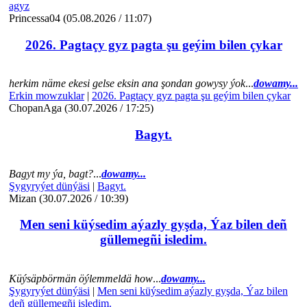
agyz
Princessa04 (05.08.2026 / 11:07)
2026. Pagtaçy gyz pagta şu geýim bilen çykar
herkim näme ekesi gelse eksin ana şondan gowysy ýok
...
dowamy...
Erkin mowzuklar
|
2026. Pagtaçy gyz pagta şu geýim bilen çykar
ChopanAga (30.07.2026 / 17:25)
Bagyt.
Bagyt my ýa, bagt?
...
dowamy...
Şygyryýet dünýäsi
|
Bagyt.
Mizan (30.07.2026 / 10:39)
Men seni küýsedim aýazly gyşda, Ýaz bilen deñ
güllemegñi isledim.
Küýsäpbörmän öýlemmeldä how
...
dowamy...
Şygyryýet dünýäsi
|
Men seni küýsedim aýazly gyşda, Ýaz bilen
deñ güllemegñi isledim.