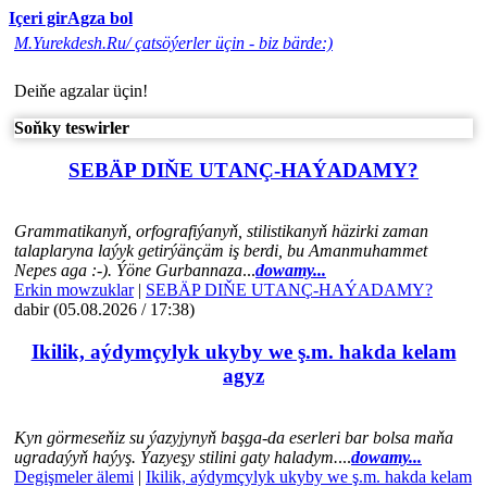
Içeri gir
Agza bol
M.Yurekdesh.Ru/ çatsöýerler üçin - biz bärde:)
Deiňe agzalar üçin!
Soňky teswirler
SEBÄP DIŇE UTАNÇ-HАÝADАMY?
Grammatikanyň, orfografiýanyň, stilistikanyň häzirki zaman
talaplaryna laýyk getirýänçäm iş berdi, bu Amanmuhammet
Nepes aga :-). Ýöne Gurbannaza
...
dowamy...
Erkin mowzuklar
|
SEBÄP DIŇE UTАNÇ-HАÝADАMY?
dabir (05.08.2026 / 17:38)
Ikilik, aýdymçylyk ukyby we ş.m. hakda kelam
agyz
Kyn görmeseňiz su ýazyjynyň başga-da eserleri bar bolsa maňa
ugradaýyň haýyş. Ýazyeşy stilini gaty haladym.
...
dowamy...
Degişmeler älemi
|
Ikilik, aýdymçylyk ukyby we ş.m. hakda kelam