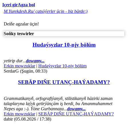
Içeri gir
Agza bol
M.Yurekdesh.Ru/ çatsöýerler üçin - biz bärde:)
Deiňe agzalar üçin!
Soňky teswirler
Hudaýsyzlar 10-njy bölüm
yetirip dur
...
dowamy...
Erkin mowzuklar
|
Hudaýsyzlar 10-njy bölüm
SerdarG (Şugün, 08:33)
SEBÄP DIŇE UTАNÇ-HАÝADАMY?
Grammatikanyň, orfografiýanyň, stilistikanyň häzirki zaman
talaplaryna laýyk getirýänçäm iş berdi, bu Amanmuhammet
Nepes aga :-). Ýöne Gurbannaza
...
dowamy...
Erkin mowzuklar
|
SEBÄP DIŇE UTАNÇ-HАÝADАMY?
dabir (05.08.2026 / 17:38)