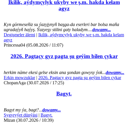
Ikilik, aýdymçylyk ukyby we ş.m. hakda kelam
agyz
Kyn görmeseňiz su ýazyjynyň başga-da eserleri bar bolsa maňa
ugradaýyň haýyş. Ýazyeşy stilini gaty haladym.
...
dowamy...
Degişmeler älemi
|
Ikilik, aýdymçylyk ukyby we ş.m. hakda kelam
agyz
Princessa04 (05.08.2026 / 11:07)
2026. Pagtaçy gyz pagta şu geýim bilen çykar
herkim näme ekesi gelse eksin ana şondan gowysy ýok
...
dowamy...
Erkin mowzuklar
|
2026. Pagtaçy gyz pagta şu geýim bilen çykar
ChopanAga (30.07.2026 / 17:25)
Bagyt.
Bagyt my ýa, bagt?
...
dowamy...
Şygyryýet dünýäsi
|
Bagyt.
Mizan (30.07.2026 / 10:39)