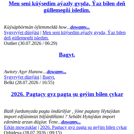
Men seni küýsedim aýazly gyşda, Ýaz bilen deñ
güllemegñi isledim.
Küýsäpbörmän öýlemmeldä how
...
dowamy...
Şygyryýet dünýäsi
|
Men seni küýsedim aýazly gyşda, Ýaz bilen
deñ güllemegñi isledim.
Outlier (30.07.2026 / 06:29)
Bagyt.
Awtory Aşyr Hanow.
...
dowamy...
Şygyryýet dünýäsi
|
Bagyt.
Belki (28.07.2026 / 16:55)
2026. Pagtaçy gyz pagta şu geýim bilen çykar
Biziň ýurdumyzda pagta öndürilýar , ýöne pagtany Hytaýdan
import edýänimizi bilýärdiňizmi ? Sebäbi Hytaýdan import
edenimiz arzan düşýar. Ýene
...
dowamy...
Erkin mowzuklar
|
2026. Pagtaçy gyz pagta şu geýim bilen çykar
Orhideya (28.07.2026 / 09:15)