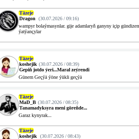
Täzeje
Dragon
(30.07.2026 / 09:16)
wampyr bolaýmasynlar. gije adamlaryň ganyny içip gündize
ýatýançylar
Täzeje
koshejik
(30.07.2026 / 08:39)
Gepiň jotdo ýeri...Maral zeýrendi
Günem Geçýä ýöne ýükli geçýä
Täzeje
MaD_B
(30.07.2026 / 08:35)
Tanamadyksyra meni göreňde...
Garaz kynyrak...
Täzeje
koshejik
(30.07.2026 / 08:43)