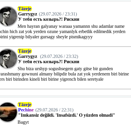
Täzeje
Garrygyz
(29.07.2026 / 23:31)
У тебя есть козырь?! Рискни
Men hayran galyanay waraaa yamannn shu adamlar name
uchin hich zat yok yerden ozune yamanlyk erbetlik edilmedik yerden
birini yigrenip bilyaler gursagy sheyle pismikagyyy
Täzeje
Garrygyz
(29.07.2026 / 23:32)
У тебя есть козырь?! Рискни
Shu biza urshyp sogushsegem gaty gitse bir gunden
yarashmany gownuni almany bilipdir bula zat yok yerdenem biri birine
ers biri birinden kineli biri birine yigrench bilen seretyale
Täzeje
P
e
c
h
i
n
e
(29.07.2026 / 22:31)
"Imkansiz değildi. 'Insafsizdi.' O yüzden olmadi"
Bagyt