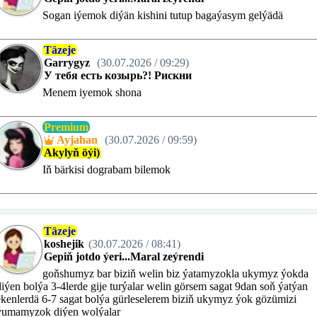
Sogan iýemok diýän kishini tutup bagaýasym gelýädä
Täzeje
Garrygyz
(30.07.2026 / 09:29)
У тебя есть козырь?! Рискни
Menem iyemok shona
Premium
A
y
j
a
h
a
n
(30.07.2026 / 09:59)
Akylyň öýi)
Iň bärkisi dograbam bilemok
Täzeje
koshejik
(30.07.2026 / 08:41)
Gepiň jotdo ýeri...Maral zeýrendi
goňshumyz bar biziň welin biz ýatamyzokla ukymyz ýokda
diýen bolýa 3-4lerde gije turýalar welin görsem sagat 9dan soň ýatýan
ekenlerdä 6-7 sagat bolýa gürleselerem biziň ukymyz ýok gözümizi
ýumamyzok diýen wolýalar