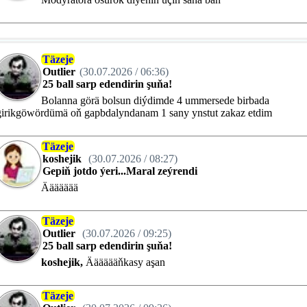
Täzeje
Outlier
(30.07.2026 / 06:36)
25 ball sarp edendirin şuňa!
Bolanna görä bolsun diýdimde 4 ummersede birbada
girikgöwördümä oň gapbdalyndanam 1 sany ynstut zakaz etdim
Täzeje
koshejik
(30.07.2026 / 08:27)
Gepiň jotdo ýeri...Maral zeýrendi
Äääääää
Täzeje
Outlier
(30.07.2026 / 09:25)
25 ball sarp edendirin şuňa!
koshejik,
Ääääääňkasy aşan
Täzeje