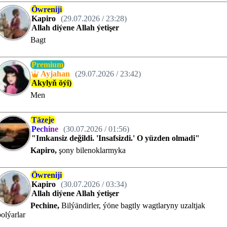
Öwreniji
Kapiro
(29.07.2026 / 23:28)
Allah diýene Allah ýetişer
Bagt
Premium
A
y
j
a
h
a
n
(29.07.2026 / 23:42)
Akylyň öýi)
Men
Täzeje
P
e
c
h
i
n
e
(30.07.2026 / 01:56)
"Imkansiz değildi. 'Insafsizdi.' O yüzden olmadi"
Kapiro,
şony bilenoklarmyka
Öwreniji
Kapiro
(30.07.2026 / 03:34)
Allah diýene Allah ýetişer
Pechine,
Bilýändirler, ýöne bagtly wagtlaryny uzaltjak
bolýarlar