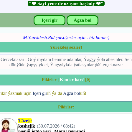
“❤️ Saýt ýene-de öz işine başlady ❤️”
Içeri gir
Agza bol
M.Yurekdesh.Ru/ çatsöýerler üçin - biz bärde:)
Ýürekdeş sözler!
Gerceknazar : Goý mydam hemme adamlar, Ýagşy ýola ätlesinler. Sen
dünýäde ýagşylyk et, Ýagşylykda ýatlasynlar @Gerçeknazar
Pikirler
|
Kimler bar?
[0]
ikir ýazmak üçin
Içeri gir
iň ýa-da
Agza bol
uň!
Pikirler:
Täzeje
koshejik
(30.07.2026 / 08:42)
Gepiň jotdo ýeri...Maral zeýrendi