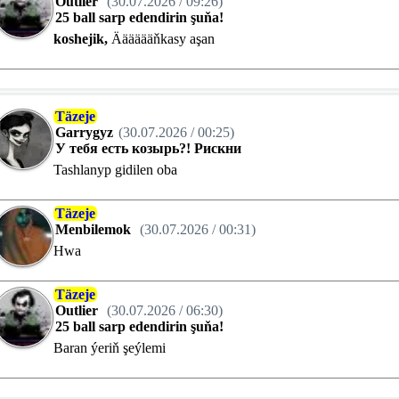
Outlier
(30.07.2026 / 09:26)
25 ball sarp edendirin şuňa!
koshejik,
Ääääääňkasy aşan
Täzeje
Garrygyz
(30.07.2026 / 00:25)
У тебя есть козырь?! Рискни
Tashlanyp gidilen oba
Täzeje
Menbilemok
(30.07.2026 / 00:31)
Hwa
Täzeje
Outlier
(30.07.2026 / 06:30)
25 ball sarp edendirin şuňa!
Baran ýeriň şeýlemi