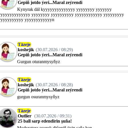
Gepiň jotdo ýeri...Maral zeýrendi
Kynyrak däl kyyyyyyyyyyyyyy yyyyyyyy yyyyyyy
yyyyyyyyyyyyyy yyyyyyyy yyyyyyyyyy yyyyyyyyyyyy yyyyyyyyy
yyyyyyyyyyy yyyyyyyyyyyyn
Täzeje
koshejik
(30.07.2026 / 08:29)
Gepiň jotdo ýeri...Maral zeýrendi
Gurgun oturanmysyňyz
Täzeje
koshejik
(30.07.2026 / 08:28)
Gepiň jotdo ýeri...Maral zeýrendi
gurgun osuranmysyňyz
Täzeje
Outlier
(30.07.2026 / 09:31)
25 ball sarp edendirin şuňa!
Modyratora osurok diýeniň üçin saňa ban