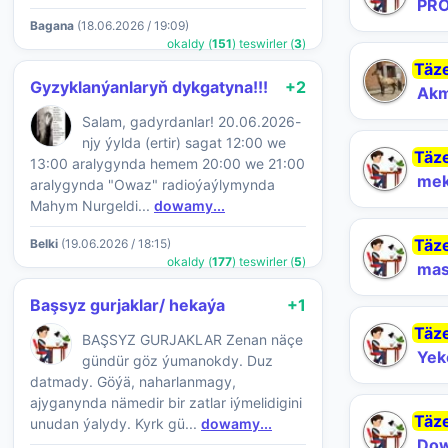
PRO
Bagana
(18.06.2026 / 19:09)
okaldy (
151
) teswirler (
3
)
Täz
Gyzyklanýanlaryň dykgatyna!!!
+2
Akm
Salam, gadyrdanlar! 20.06.2026-
njy ýylda (ertir) sagat 12:00 we
Täz
13:00 aralygynda hemem 20:00 we 21:00
mek
aralygynda "Owaz" radioýaýlymynda
Mahym Nurgeldi...
dowamy...
Täz
Belki
(19.06.2026 / 18:15)
okaldy (
177
) teswirler (
5
)
mas
Başsyz gurjaklar/ hekaýa
+1
Täz
BAŞSYZ GURJAKLAR Zenan näçe
Yek
gündür göz ýumanokdy. Duz
datmady. Göýä, naharlanmagy,
ajyganynda nämedir bir zatlar iýmelidigini
Täz
unudan ýalydy. Kyrk gü...
dowamy...
Do