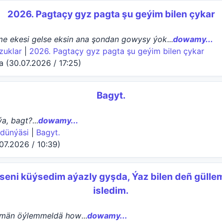
2026. Pagtaçy gyz pagta şu geýim bilen çykar
me ekesi gelse eksin ana şondan gowysy ýok
...
dowamy...
zuklar
|
2026. Pagtaçy gyz pagta şu geýim bilen çykar
(30.07.2026 / 17:25)
Bagyt.
a, bagt?
...
dowamy...
 dünýäsi
|
Bagyt.
07.2026 / 10:39)
seni küýsedim aýazly gyşda, Ýaz bilen deñ gülle
isledim.
män öýlemmeldä how
...
dowamy...