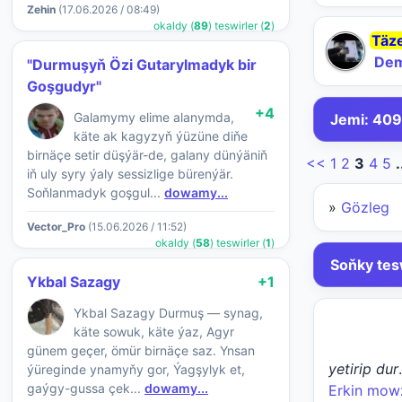
Zehin
(17.06.2026 / 08:49)
okaldy (
89
) teswirler (
2
)
Täz
De
"Durmuşyň Özi Gutarylmadyk bir
Goşgudyr"
+4
Galamymy elime alanymda,
Jemi: 409
käte ak kagyzyň ýüzüne diňe
birnäçe setir düşýär-de, galany dünýäniň
<<
1
2
3
4
5
.
iň uly syry ýaly sessizlige bürenýär.
Soňlanmadyk goşgul...
dowamy...
»
Gözleg
Vector_Pro
(15.06.2026 / 11:52)
okaldy (
58
) teswirler (
1
)
Soňky tes
Ykbal Sazagy
+1
Ykbal Sazagy Durmuş — synag,
käte sowuk, käte ýaz, Agyr
günem geçer, ömür birnäçe saz. Ynsan
yetirip dur
.
ýüreginde ynamyňy gor, Ýagşylyk et,
gaýgy-gussa çek...
dowamy...
Erkin mow