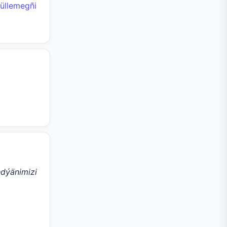
güllemegñi
edýänimizi