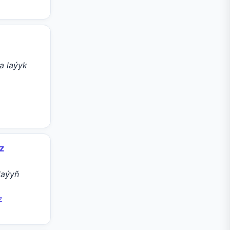
a laýyk
z
daýyň
z