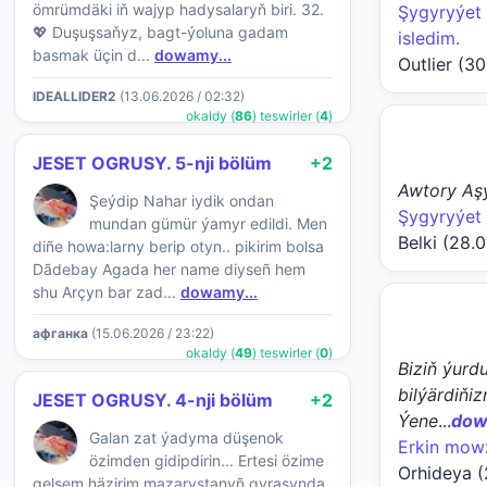
ömrümdäki iň wajyp hadysalaryň biri. 32.
Şygyryýet
💖 Duşuşsaňyz, bagt-ýoluna gadam
isledim.
basmak üçin d...
dowamy...
Outlier (3
IDEALLIDER2
(13.06.2026 / 02:32)
okaldy (
86
) teswirler (
4
)
JESET OGRUSY. 5-nji bölüm
+2
Awtory Aş
Şeýdip Nahar iydik ondan
Şygyryýet
mundan gümür ýamyr edildi. Men
Belki (28.
diñe howa:larny berip otyn.. pikirim bolsa
Dãdebay Agada her name diyseñ hem
shu Arçyn bar zad...
dowamy...
афганка
(15.06.2026 / 23:22)
okaldy (
49
) teswirler (
0
)
Biziň ýurd
bilýärdiňi
JESET OGRUSY. 4-nji bölüm
+2
Ýene
...
dow
Galan zat ýadyma düşenok
Erkin mow
özimden gidipdirin... Ertesi özime
Orhideya (
gelsem häzirim mazarystanyñ gyrasynda