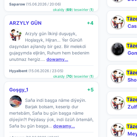
Saparow
(15.06.2026 / 20:06)
okaldy (
69
) teswirler (
1
)
Täz
ARZYLY GÜN
+4
Cas
Arzyly gün İlkinji duşuşyk,
Hoşlaşyk, Hijran... Ýer Günüň
Täz
daşyndan aýlandy bir gez. Bir melekdi
Gon
gujagymda eljirän, Ruhum hem bedenim
unutmaz hergiz....
dowamy...
Hyyalbent
(15.06.2026 / 23:05)
Täz
okaldy (
70
) teswirler (
1
)
Sho
Goşgy_1
+5
Täz
Saňa indi başga näme diýeýin.
Zul
Barjak bolsam, keserip dur
mertebäm, Saňa bu gün başga näme
diýeýin?! Peýdasy ýok, indi özüň örtemäň,
Saňa bu gün başga...
dowamy...
Täz
Mey