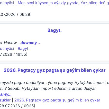
 dünýäsi
|
Men seni küýsedim aýazly gyşda, Ýaz bilen deñ 
0.07.2026 / 06:29)
Bagyt.
yr Hanow.
...
dowamy...
 dünýäsi
|
Bagyt.
07.2026 / 16:55)
2026. Pagtaçy gyz pagta şu geýim bilen çykar
umyzda pagta öndürilýar , ýöne pagtany Hytaýdan import 
zmi ? Sebäbi Hytaýdan import edenimiz arzan düşýar.
amy...
zuklar
|
2026. Pagtaçy gyz pagta şu geýim bilen çykar
28.07.2026 / 09:15)