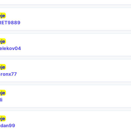
eje
RET9889
eje
elekov04
eje
ronx77
eje
li
eje
rdan99