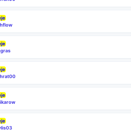
eje
hflow
eje
gras
eje
hrat00
eje
fikarow
eje
lis03