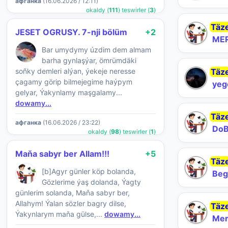
афганка
(16.06.2026 / 12:11)
okaldy (
111
) teswirler (
3
)
Täz
JESET OGRUSY. 7-nji bölüm
+2
ME
Bar umydymy úzdim dem almam
barha gynlaşýar, ömrümdäki
soñky demleri alýan, ýekeje neresse
Täz
çagamy görip bilmejegime haýpym
yeg
gelyar, Ýakynlamy maşgalamy...
dowamy...
Täz
афганка
(16.06.2026 / 23:22)
DoB
okaldy (
98
) teswirler (
1
)
Maňa sabyr ber Allam!!!
+5
Täz
[b]Agyr günler köp bolanda,
Beg
Gözlerime ýaş dolanda, Ýagty
günlerim solanda, Maňa sabyr ber,
Allahym! Ýalan sözler bagry dilse,
Täz
Ýakynlarym maňa gülse,...
dowamy...
Me