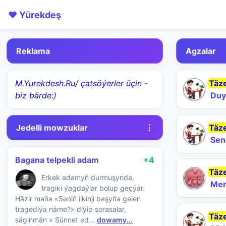
❤️ Yürekdeş
Reklama
Agzalar
M.Yurekdesh.Ru/ çatsöýerler üçin -
Täz
biz bärde:)
Duy
Jedelli mowzuklar
⋮
Täz
Sen
Bagana telpekli adam
+4
Täz
Erkek adamyň durmuşynda,
Mer
tragiki ýagdaýlar bolup geçýär.
Häzir maňa «Seniň ilkinji başyňa gelen
tragediýa näme?» diýip sorasalar,
Täz
säginmän » Sünnet ed...
dowamy...