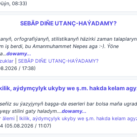
üýn, 08:33)
SEBÄP DIŇE UTАNÇ-HАÝADАMY?
nyň, orfografiýanyň, stilistikanyň häzirki zaman talaplaryn
äm iş berdi, bu Amanmuhammet Nepes aga :-). Ýöne
a
...
dowamy...
zuklar
|
SEBÄP DIŇE UTАNÇ-HАÝADАMY?
08.2026 / 17:38)
Ikilik, aýdymçylyk ukyby we ş.m. hakda kelam agy
eňiz su ýazyjynyň başga-da eserleri bar bolsa maňa ugra
yeşy stilini gaty haladym.
...
dowamy...
 älemi
|
Ikilik, aýdymçylyk ukyby we ş.m. hakda kelam agy
4 (05.08.2026 / 11:07)