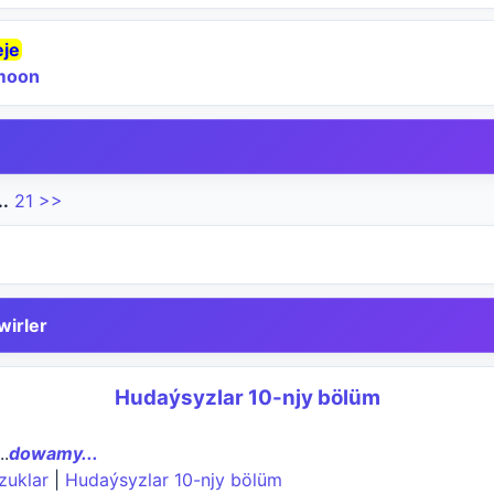
eje
moon
..
21
>>
wirler
Hudaýsyzlar 10-njy bölüm
..
dowamy...
zuklar
|
Hudaýsyzlar 10-njy bölüm