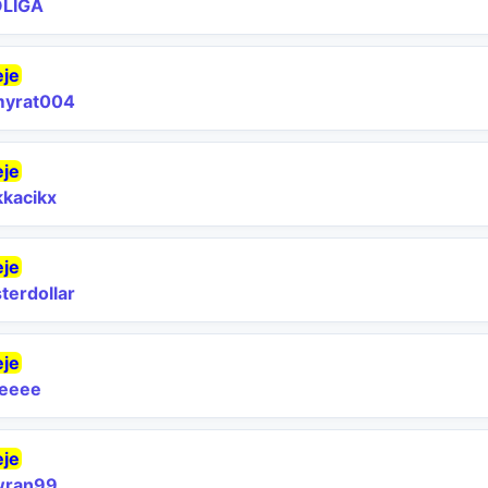
LIGA
eje
yrat004
eje
kacikx
eje
terdollar
eje
eeee
eje
wran99