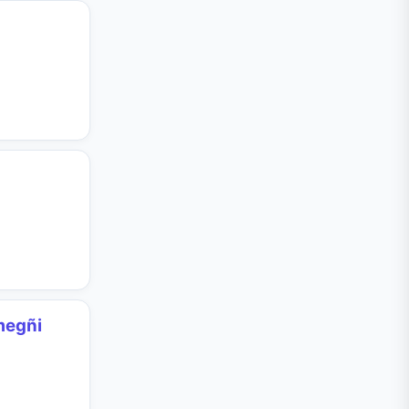
megñi