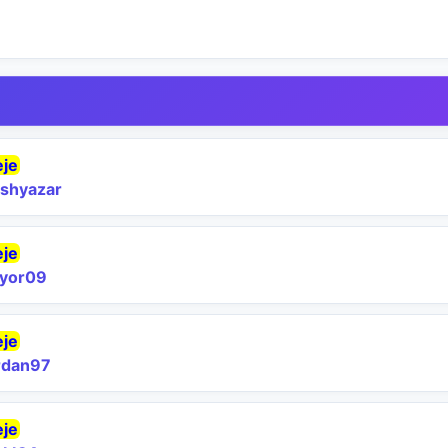
eje
shyazar
eje
yor09
eje
dan97
eje