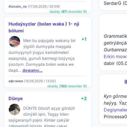
SerdarG (D
Aixcam_nx
(17.06.2026 / 20:09)
okaldy (
97
) teswirler (
1
)
Hudaýsyzlar (bolan waka ) 1- nji
bölumi
Grammatika
+1
Men bu pajygaly wakany bir
getirýänç
ýigdiň durmyşda maşgala
Gurbannaz
durmyşynyň ýogyz kemsitmeleri
Erkin mow
esasynda, gurruň bermegi boýynça
dabir (05.
ýazdym. Durmyşda bolan waka we
daşd...
dowamy...
афганка
(18.06.2026 / 12:00)
okaldy (
103
) teswirler (
1
)
Kyn görmes
Dünye
+2
haýyş. Ýaz
DÜNÝE Gözüň açyp gördüň
Degişmeler
dünýäň işini, Ýagşy bilen
Princessa0
saýgararsyň pișini. Kimler çekýär
zähmetiniň hözirin, Kimler çeker