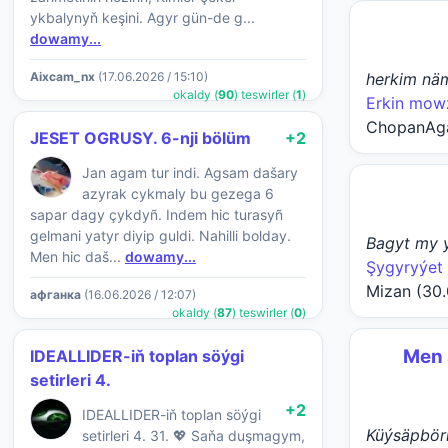
ykbalynyň keşini. Agyr gün-de g...
dowamy...
Aixcam_nx
(17.06.2026 / 15:10)
herkim nä
okaldy (
90
) teswirler (
1
)
Erkin mow
ChopanAga 
JESET OGRUSY. 6-nji bölüm
+2
Jan agam tur indi. Agsam dašary
azyrak cykmaly bu gezega 6
sapar dagy çykdyñ. Indem hic turasyñ
gelmani yatyr diyip guldi. Nahilli bolday.
Bagyt my ý
Men hic daš...
dowamy...
Şygyryýet
Mizan (30.
афганка
(16.06.2026 / 12:07)
okaldy (
87
) teswirler (
0
)
Men 
IDEALLIDER-iň toplan söýgi
setirleri 4.
+2
IDEALLIDER-iň toplan söýgi
Küýsäpbör
setirleri 4. 31. 💖 Saňa duşmagym,