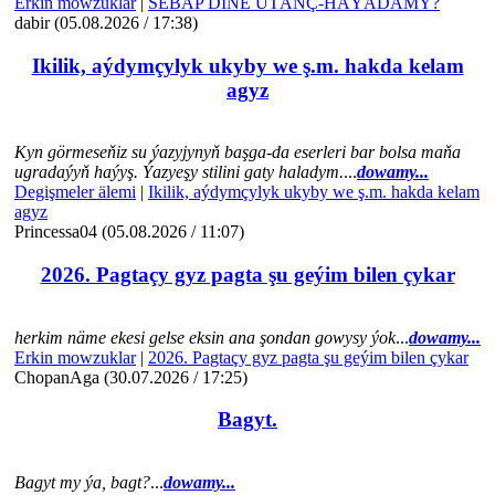
Erkin mowzuklar
|
SEBÄP DIŇE UTАNÇ-HАÝADАMY?
dabir (05.08.2026 / 17:38)
Ikilik, aýdymçylyk ukyby we ş.m. hakda kelam
agyz
Kyn görmeseňiz su ýazyjynyň başga-da eserleri bar bolsa maňa
ugradaýyň haýyş. Ýazyeşy stilini gaty haladym.
...
dowamy...
Degişmeler älemi
|
Ikilik, aýdymçylyk ukyby we ş.m. hakda kelam
agyz
Princessa04 (05.08.2026 / 11:07)
2026. Pagtaçy gyz pagta şu geýim bilen çykar
herkim näme ekesi gelse eksin ana şondan gowysy ýok
...
dowamy...
Erkin mowzuklar
|
2026. Pagtaçy gyz pagta şu geýim bilen çykar
ChopanAga (30.07.2026 / 17:25)
Bagyt.
Bagyt my ýa, bagt?
...
dowamy...