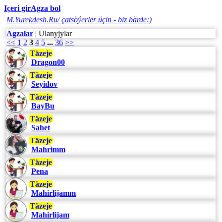
Içeri gir
Agza bol
M.Yurekdesh.Ru/ çatsöýerler üçin - biz bärde:)
Agzalar
| Ulanyjylar
<<
1
2
3
4
5
...
36
>>
Täzeje
Dragon00
Täzeje
Seyidov
Täzeje
BayBu
Täzeje
Sahet
Täzeje
Mahrimm
Täzeje
Pena
Täzeje
Mahirlijamm
Täzeje
Mahirlijam