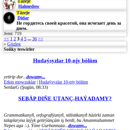
Täzeje
Halmedow
Täzeje
Didar
Не гордитесь своей красотой, она исчезает день за
днем.
Jemi: 719
<<
1
2
3
4
5
...
36
>>
»
Gözleg
Soňky teswirler
Hudaýsyzlar 10-njy bölüm
yetirip dur
...
dowamy...
Erkin mowzuklar
|
Hudaýsyzlar 10-njy bölüm
SerdarG (Şugün, 08:33)
SEBÄP DIŇE UTАNÇ-HАÝADАMY?
Grammatikanyň, orfografiýanyň, stilistikanyň häzirki zaman
talaplaryna laýyk getirýänçäm iş berdi, bu Amanmuhammet
Nepes aga :-). Ýöne Gurbannaza
...
dowamy...