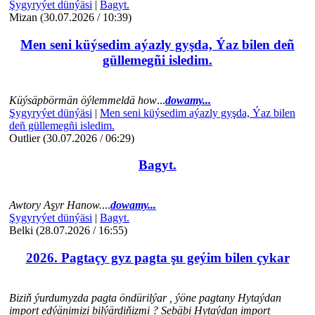
Şygyryýet dünýäsi
|
Bagyt.
Mizan (30.07.2026 / 10:39)
Men seni küýsedim aýazly gyşda, Ýaz bilen deñ
güllemegñi isledim.
Küýsäpbörmän öýlemmeldä how
...
dowamy...
Şygyryýet dünýäsi
|
Men seni küýsedim aýazly gyşda, Ýaz bilen
deñ güllemegñi isledim.
Outlier (30.07.2026 / 06:29)
Bagyt.
Awtory Aşyr Hanow.
...
dowamy...
Şygyryýet dünýäsi
|
Bagyt.
Belki (28.07.2026 / 16:55)
2026. Pagtaçy gyz pagta şu geýim bilen çykar
Biziň ýurdumyzda pagta öndürilýar , ýöne pagtany Hytaýdan
import edýänimizi bilýärdiňizmi ? Sebäbi Hytaýdan import