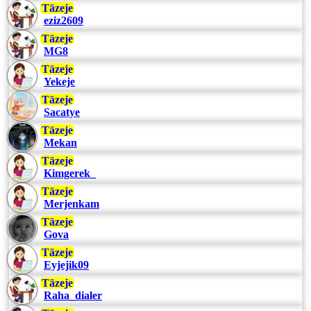
Täzeje
eziz2609
Täzeje
MG8
Täzeje
Yekeje
Täzeje
Sacatye
Täzeje
Mekan
Täzeje
Kimgerek_
Täzeje
Merjenkam
Täzeje
Gova
Täzeje
Eyjejik09
Täzeje
Raha_dialer