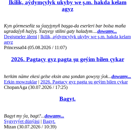
Ikilik, aýdymçylyk ukyby we ş.m. hakda kelam
agyz
Kyn görmeseňiz su ýazyjynyň başga-da eserleri bar bolsa maňa
ugradaýyň haýyş. Ýazyeşy stilini gaty haladym.
...
dowamy...
Degişmeler älemi
|
Ikilik, aýdymçylyk ukyby we ş.m. hakda kelam
agyz
Princessa04 (05.08.2026 / 11:07)
2026. Pagtaçy gyz pagta şu geýim bilen çykar
herkim näme ekesi gelse eksin ana şondan gowysy ýok
...
dowamy...
Erkin mowzuklar
|
2026. Pagtaçy gyz pagta şu geýim bilen çykar
ChopanAga (30.07.2026 / 17:25)
Bagyt.
Bagyt my ýa, bagt?
...
dowamy...
Şygyryýet dünýäsi
|
Bagyt.
Mizan (30.07.2026 / 10:39)