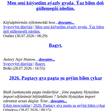
Men seni küýsedim aýazly gyşda, Ýaz bilen deñ
güllemegñi isledim.
Küýsäpbörmän öýlemmeldä how
...
dowamy...
Şygyryýet dünýäsi
|
Men seni küýsedim aýazly gyşda, Ýaz bilen
deñ güllemegñi isledim.
Outlier (30.07.2026 / 06:29)
Bagyt.
Awtory Aşyr Hanow.
...
dowamy...
Şygyryýet dünýäsi
|
Bagyt.
Belki (28.07.2026 / 16:55)
2026. Pagtaçy gyz pagta şu geýim bilen çykar
Biziň ýurdumyzda pagta öndürilýar , ýöne pagtany Hytaýdan
import edýänimizi bilýärdiňizmi ? Sebäbi Hytaýdan import
edenimiz arzan düşýar. Ýene
...
dowamy...
Erkin mowzuklar
|
2026. Pagtaçy gyz pagta şu geýim bilen çykar
Orhideya (28.07.2026 / 09:15)