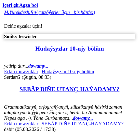
Içeri gir
Agza bol
M.Yurekdesh.Ru/ çatsöýerler üçin - biz bärde:)
Deiňe agzalar üçin!
Soňky teswirler
Hudaýsyzlar 10-njy bölüm
yetirip dur
...
dowamy...
Erkin mowzuklar
|
Hudaýsyzlar 10-njy bölüm
SerdarG (Şugün, 08:33)
SEBÄP DIŇE UTАNÇ-HАÝADАMY?
Grammatikanyň, orfografiýanyň, stilistikanyň häzirki zaman
talaplaryna laýyk getirýänçäm iş berdi, bu Amanmuhammet
Nepes aga :-). Ýöne Gurbannaza
...
dowamy...
Erkin mowzuklar
|
SEBÄP DIŇE UTАNÇ-HАÝADАMY?
dabir (05.08.2026 / 17:38)